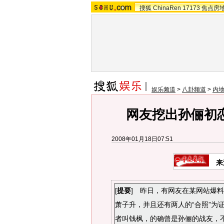
搜狐
ChinaRen
17173
焦点房
娱乐频道
>
八卦频道
>
内
网友挖出孙俪初
2008年01月18日07:51
来
[
提要
] 昨日，有网友在某网站爆
萧子升，并且还有两人的“合照”为
者叫钱枫，的确曾是孙俪的战友，不