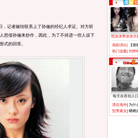
日，记者辗转联系上了孙俪的经纪人求证。对方听
人想借孙俪来炒作，因此，为了不掉进一些人设下
范冰冰李冰冰大
形式的回答。
戏剧演出
|
【搜
热门连载
|
刘烨
每天在吞别人
漂在海外
|
为什
型男索女
|
晒晒