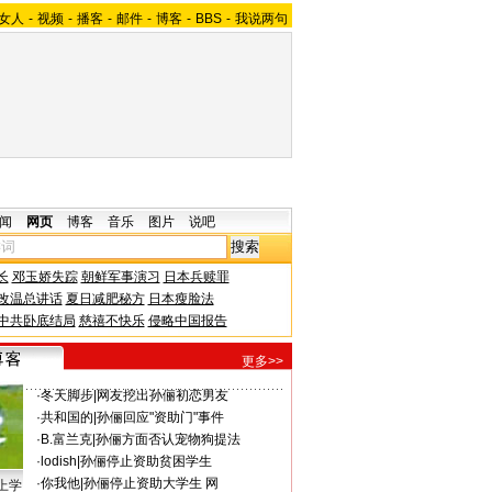
女人
-
视频
-
播客
-
邮件
-
博客
-
BBS
-
我说两句
闻
网页
博客
音乐
图片
说吧
长
邓玉娇失踪
朝鲜军事演习
日本兵赎罪
改温总讲话
夏日减肥秘方
日本瘦脸法
中共卧底结局
慈禧不快乐
侵略中国报告
更多>>
·
冬天脚步
|
网友挖出孙俪初恋男友
·
共和国的
|
孙俪回应"资助门"事件
·
B.富兰克
|
孙俪方面否认宠物狗提法
·
lodish
|
孙俪停止资助贫困学生
·
你我他
|
孙俪停止资助大学生 网
上学