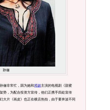
孙俪
孙俪非常忙，因为她和
邓超
主演的电视剧《甜蜜
架势，为配合投资方宣传，他们正携手四处宣传
幻大片《画皮》也正在横店热拍，由于要奔波不同