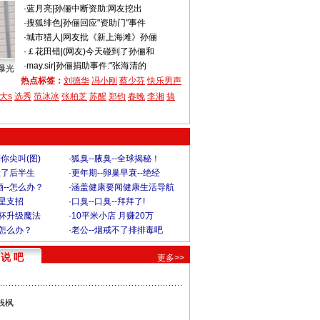
·
蓝月亮
|
孙俪中断资助:网友挖出
·
搜狐绯色
|
孙俪回应"资助门"事件
·
城市猎人
|
网友批《新上海滩》孙俪
·
￡花田错
|
(网友)今天碰到了孙俪和
·
may.sir
|
孙俪捐助事件:"张海清的
曝光
热点标签：
刘德华
冯小刚
蔡少芬
快乐男声
大s
选秀
范冰冰
张柏芝
苏醒
郑钧
春晚
李湘
搞
你尖叫(图)
·
狐臭--腋臭--全球揭秘！
毁了后半生
·
更年期--卵巢早衰--绝经
--怎么办？
·
涵盖健康要闻健康生活导航
明星支招
·
口臭--口臭--拜拜了!
罩杯升级魔法
·
10平米小店 月赚20万
-怎么办？
·
老公--烟戒不了排排毒吧
说 吧
更多>>
钱枫