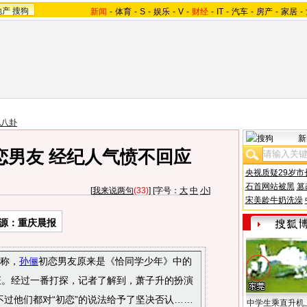
地产
搜狗
新闻
-
体育
-
S
-
娱乐
-
V
-
财经
-
IT
-
汽车
-
房产
-
家居
-
地八卦
新
恋男友 经纪人气愤不回应
央视质疑29岁市
石首网站被黑
篡
[
我来说两句
(33)
] [字号：
大
中
小
]
宋美龄牛奶洗澡
源：重庆晨报
料称，
孙俪
初恋男友原来是《恰同学少年》中的
证。经过一番打探，记者了解到，萧子升的扮演
过他们都对“初恋”的说法给予了坚决否认……
中学生乘直升机