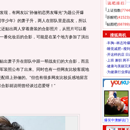
说 吧 排 行
上证指数
(7744
现，有网友以“孙俪初恋男友曝光”为题公开爆
苏醒吧
(41523)
同学少年》的萧子升，两人在部队里是战友，所以
贴图吧
(68789)
友还贴出两人穿着唐装的合影照片，从照片可以看
搜狐商机
一番化妆后的合影，可能是在某个地方参加了演出
·
丰胸--林志玲
·
睡觉减肥--瘦到
·
开这样的店 日进
·
上班 兼职 两
出萧子升在部队中跟一帮战友们的大合影，而且
·
健康与美丽完
军装照公布了出来。同时也有一些网友比较客观地
·
为健康行业撑
是配得上孙俪的。”但也有很多网友比较反感地留言
张合影就说明曾经谈过恋爱呀！”