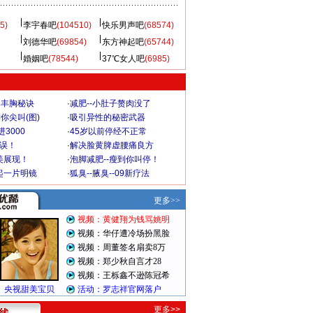
5)
李宇春吧
(104510)
快乐男声吧
(68574)
刘德华吧
(69854)
东方神起吧
(65744)
婚姻吧
(78544)
37℃女人吧
(6985)
爆丰胸秘诀
·
减肥--小肚子赘肉没了
你尖叫(图)
·
吸引异性的秘密武器
3000
·
45岁以前停经不正常
不误！
·
解决脸黄脾虚腰痛良方
美展现！
·
泡脚减肥--瘦到你叫停！
起一片明镜
·
狐臭--腋臭--09新疗法
更多>>