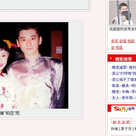
高圆圆同居男友
朱军
赵薇
电影
笑
明星
精彩推荐
·
睡觉减肥--瘦到
·
莫让“打呼噜”
·
老公戒不了烟酒
·
狐臭--腋臭--
·
睡觉--丰胸--
·
女人--更年期-
俪“初恋”照
相 关 说 吧
孙俪
|
萧子升
|