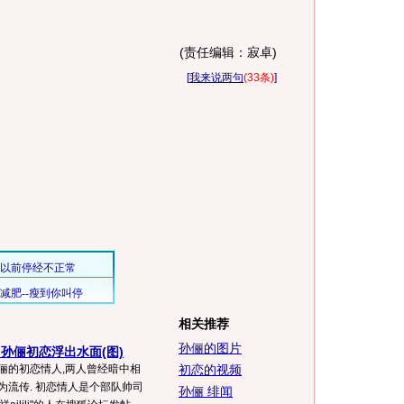
(责任编辑：寂卓)
[
我来说两句
(33条)
]
相关推荐
孙俪的图片
孙俪初恋浮出水面(图)
俪的初恋情人,两人曾经暗中相
初恋的视频
为流传. 初恋情人是个部队帅司
孙俪 绯闻