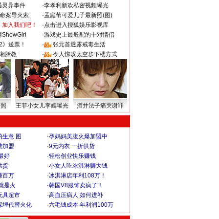
遇灵异事件
·
李孝利新欢私密视频曝光
成命案导火索
·
孟庭苇可爱儿子最新照(图)
：加入我们吧！
·
点击进入搜狐娱乐影视库
howGirl
·
游戏史上最般配的十对情侣
2》送票！
·
张元首透露戒毒生活
湘胎教
·
令人惊叹太空步下楼方式
密照
王菲小女儿李嫣曝光
酒井法子痛哭谢罪
生意 图
·
孕妈妈美腹火爆加盟中
费加盟
·
9元内衣 一折供货
最好
·
轻松创业快乐赚钱
供货
·
小女人吃冰淇淋赚大钱
赚百万
·
冰淇淋店年利108万！
就是火
·
韩国V8服饰卖疯了！
玩具超市
·
高血压病人 如何进补
深埋代替火化
·
六毛钱成本 年利润100万