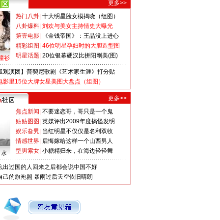
更多>>
热门八卦
|
十大明星脸女模揭晓（组图）
八卦爆料
|
刘欢与美女主持情史大曝光
第壹电影
|
《金钱帝国》：王晶没上进心
精彩组图
|
46位明星孕妇时的大胆造型图
明星话题
|
20位银幕硬汉比拼阳刚美(图)
撞衫
狐观演团】普契尼歌剧《艺术家生涯》打分贴
电影里15位大牌女星美图大盘点（组图）
更多>>
焦点新闻
|
不要迷恋哥，哥只是一个鬼
贴贴图图
|
英媒评出2009年度搞怪发明
娱乐旮旯
|
当红明星不仅仅是名利双收
情感世界
|
后悔嫁给这样一个山西男人
型男索女
|
小糖精归来，在海边轻轻舞
口水
么出过国的人回来之后都会说中国不好
自己的旗袍照
暴雨过后天空依旧晴朗