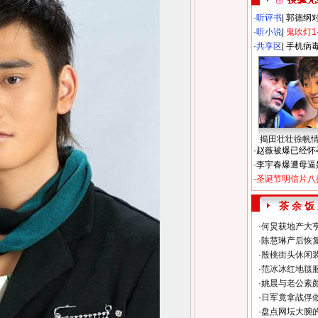
·
听评书
|
郭德纲
·
听小说
|
鬼吹灯1
·
共享区
|
手机病
揭田壮壮徐帆
·
赵薇被爆已经怀
·
李宇春爆遭母逼
·
圣诞节明信片八
茶 余 饭
·
何炅获地产大亨
·
陈慧琳产后恢复
·
殷桃街头休闲装
·
范冰冰红地毯
·
姚晨与老公素
·
日军竟拿战俘
·
盘点网坛大腕