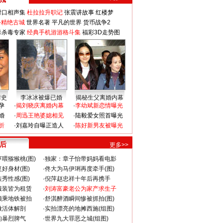
对口相声集
杜拉拉升职记
张震讲故事
红楼梦
-精绝古城
世界名著
平凡的世界
货币战争2
毒杀毒专家
经典手机游游格斗集
福彩3D走势图
情史
李冰冰被爆已婚
揭秘生父离婚内幕
孕
·
揭刘晓庆离婚内幕
·
李幼斌新恋情曝光
婚
·
周迅王艳婆媳相见
·
陆毅爱女照首曝光
折
·
刘嘉玲自曝正造人
·
陈好新男友被曝光
 后
更多>>
喂猕猴桃(图)
·
独家：章子怡带妈妈看电影
好身材(图)
·
佟大为马伊琍再度牵手(图)
秀性感(图)
·
倪萍赵忠祥十年后再携手
服装皆为租赁
·
刘涛富豪老公为家产求生子
颜乘地铁被拍
·
舒淇醉酒瞬间惨被抓拍(图)
做活体解剖
·
实拍漂亮的地摊西施(组图)
的暴烈脾气
·
世界九大罪恶之城(组图)