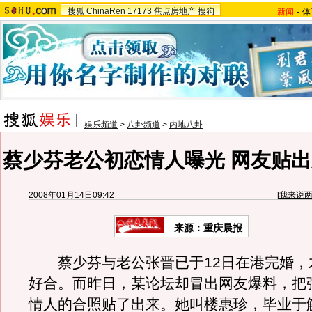
搜狐
ChinaRen
17173
焦点房地产
搜狗
新闻
-
体
娱乐频道
>
八卦频道
>
内地八卦
蔡少芬老公初恋情人曝光 网友贴出
2008年01月14日09:42
[
我来说
来源：重庆晨报
蔡少芬与老公张晋已于12日在港完婚，
好合。而昨日，某论坛却冒出网友爆料，把
情人的合照贴了出来。她叫楼惠珍，毕业于