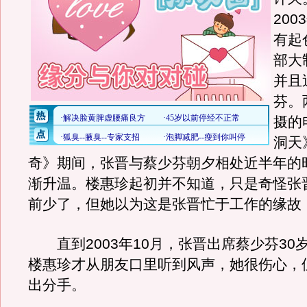
20
有起
部大
并且
芬。
摄的
洞天
奇》期间，张晋与蔡少芬朝夕相处近半年的
渐升温。楼惠珍起初并不知道，只是奇怪张
前少了，但她以为这是张晋忙于工作的缘故
直到2003年10月，张晋出席蔡少芬30
楼惠珍才从朋友口里听到风声，她很伤心，
出分手。