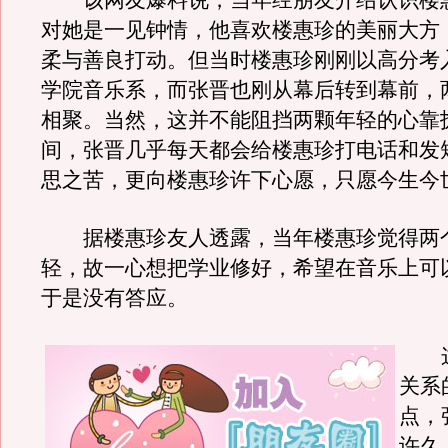
该网友爆料说，当年经朋友介绍认识楼
对她是一见钟情，他喜欢楼惠珍的美丽大方
柔与善良打动。但当时楼惠珍刚刚以高分考
学院音乐系，而张晋也刚从幕后转到幕前，
相聚。当然，这并不能阻挡两颗年轻的心靠
间，张晋几乎每天都会给楼惠珍打电话和发
思之苦，更向楼惠珍许下心愿，只愿今生今
据楼惠珍友人透露，当年楼惠珍觉得两
轻，故一心想把学业修好，希望在音乐上可
于是没有答应。
这
关系
点，
许久