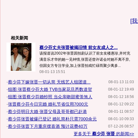
[
我
相关新闻
蔡少芬丈夫张晋被揭旧情 前女友成人之...
该报道说2002年张晋因拍剧认识了前女友楼惠珍,并对充
满音乐才华的她一见钟情,张晋还曾许诺会对她不离不弃,
但因女方专注学业,加上张晋拍戏忙碌而聚少离多...
08-01-13 15:51
·
蔡少芬下嫁张晋一切从简 无线艺人组团道...
08-01-13 11:03
·
组图:张晋蔡少芬大婚 TVB当家花旦悉数道贺
08-01-12 19:49
·
组图:张晋蔡少芬婚纱照 当众亲吻甜蜜羡煞人
08-01-12 18:56
·
张晋蔡少芬今日完婚 婚礼节省仅用7000元
08-01-12 09:22
·
蔡少芬明日大婚 张晋父母及哥哥都已赴港
08-01-11 08:57
·
蔡少芬张晋被爆已登记 婚礼简朴只需7000余元
08-01-10 09:33
·
蔡少芬张晋下月重庆摆喜酒 预计花费40万
07-12-26 08:57
更多关于
蔡少芬 张晋
的新闻>>