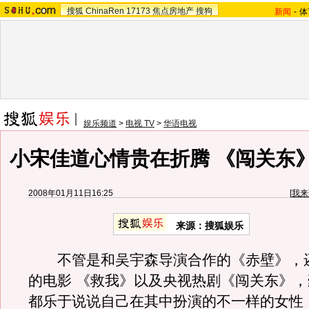
搜狐
ChinaRen
17173
焦点房地产
搜狗
新闻
-
体
娱乐频道
>
电视 TV
>
华语电视
小宋佳道心情贵在折腾 《闯关东
2008年01月11日16:25
[
我来
来源：搜狐娱乐
不管是和吴宇森导演合作的《赤壁》，
的电影 《救我》以及央视热剧《闯关东》
都乐于说说自己在其中扮演的不一样的女性