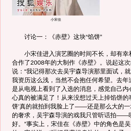
小宋佳
讨论一：《赤壁》这块“馅饼”
小宋佳进入演艺圈的时间不长，却有幸
合作了2008年的大制作《赤壁》。说起这
说：“我记得那次去吴宇森导演那里面试，
我资历这么浅，当然不会抱任何希望。去年
是从电视上看到了入选的消息，感觉自己内
心真的被满足了！从来没想过天上掉馅饼的
饼’真的就拍到我脸上了——还是那么大的
的奢求，吴宇森导演的戏我只管听话拍——
好。”事实上，宋佳在《赤壁》中的角色是