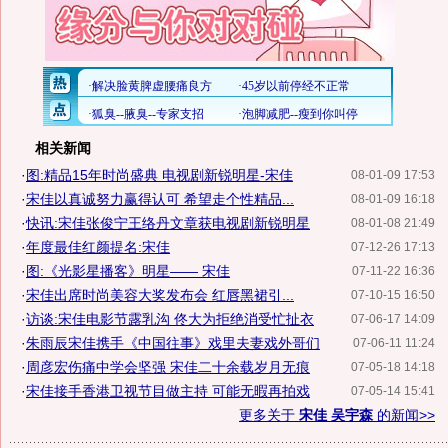
相关新闻
·
图:精品15年时尚盛典 电视剧新锐明星-宋佳
08-01-09 17:53
·
宋佳以真诚努力赢得认可 希望走个性精品...
08-01-09 16:18
·
快讯:宋佳张俊宁王络丹文章获电视剧新锐明星
08-01-08 21:49
·
年度最佳红颜提名:宋佳
07-12-26 17:13
·
图:《光影星播客》明星—— 宋佳
07-11-22 16:36
·
宋佳出席时尚美容大奖发布会 红唇黑裙引...
07-10-15 16:50
·
访谈:宋佳电影节露乳沟 佟大为拒绝消受忙扯衣
07-06-17 14:09
·
朱雨辰宋佳携手《中国往事》戏里夫妻戏外哥们
07-06-11 11:24
·
周彦宏伤痛中学会坚强 宋佳二十余载岁月无痕
07-05-18 14:18
·
宋佳接手香港卫视节目做主持 可能无暇再拍戏
07-05-14 15:41
更多关于
宋佳 吴宇森
的新闻>>