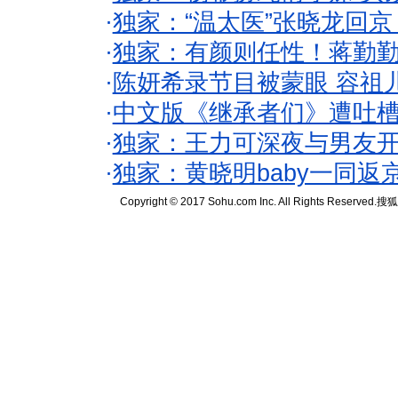
·
独家：“温太医”张晓龙回京
·
独家：有颜则任性！蒋勤
·
陈妍希录节目被蒙眼 容祖
·
中文版《继承者们》遭吐槽
·
独家：王力可深夜与男友开
·
独家：黄晓明baby一同返
Copyright © 2017 Sohu.com Inc. All Rights Reserved