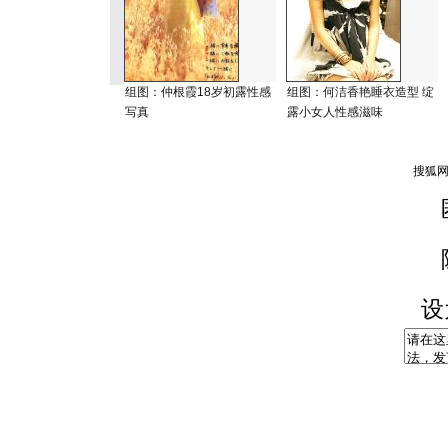
组图：仲根霞18岁初露性感
组图：何洁香艳睡衣造型 绽
写真
露小女人性感滋味
设