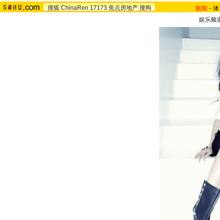
搜狐
ChinaRen
17173
焦点房地产
搜狗
新闻
-
体
娱乐频