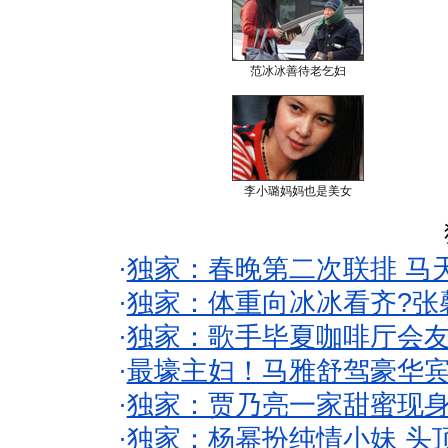
范冰冰善待老乞妇
李小璐妈妈也是美女
·
独家：春晚第二次联排 马
·
独家：体重向冰冰看齐?张
·
独家：歌手毕夏咖啡厅会友
·
最壕主妇！马雅舒驾豪华
·
独家：贾乃亮一家甜蜜现身
·
独家：杨幂扮纯情小妹 头