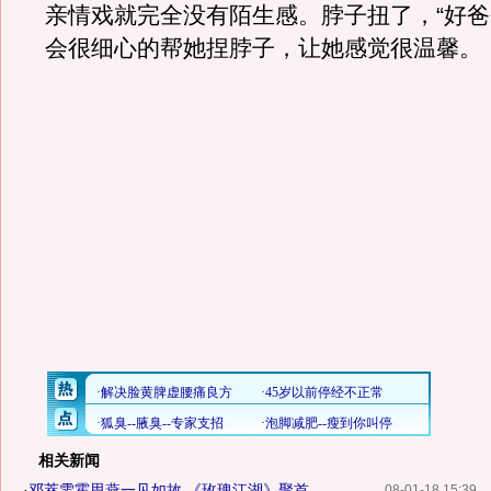
亲情戏就完全没有陌生感。脖子扭了，“好爸
会很细心的帮她捏脖子，让她感觉很温馨。
相关新闻
·
邓萃雯霍思燕一见如故 《玫瑰江湖》聚首...
08-01-18 15:39