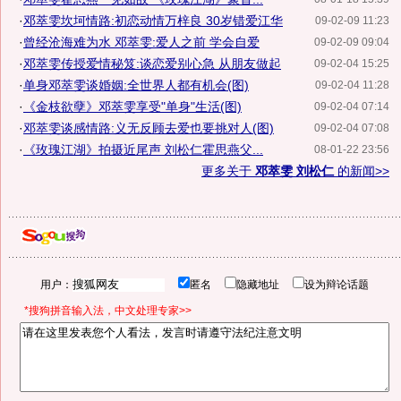
·
邓萃雯坎坷情路:初恋动情万梓良 30岁错爱江华
09-02-09 11:23
·
曾经沧海难为水 邓萃雯:爱人之前 学会自爱
09-02-09 09:04
·
邓萃雯传授爱情秘笈:谈恋爱别心急 从朋友做起
09-02-04 15:25
·
单身邓萃雯谈婚姻:全世界人都有机会(图)
09-02-04 11:28
·
《金枝欲孽》邓萃雯享受"单身"生活(图)
09-02-04 07:14
·
邓萃雯谈感情路:义无反顾去爱也要挑对人(图)
09-02-04 07:08
·
《玫瑰江湖》拍摄近尾声 刘松仁霍思燕父...
08-01-22 23:56
更多关于
邓萃雯 刘松仁
的新闻>>
用户：
匿名
隐藏地址
设为辩论话题
*搜狗拼音输入法，中文处理专家>>