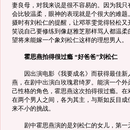
妻良母，对我来说是很不容易的。因为我只
会比较温柔，眼神的表现就是个很大的难题
摄时有刘松仁的提醒，让邓萃雯觉得轻松又
笑说自己要修练到像赵雅芝那样骂人都温柔
望将来能嫁一个象刘松仁这样的理想男人
霍思燕拍得很过瘾 “好爸爸”刘松仁
因出演电影《我要成名》而获得最佳新
燕，在剧中出演白玫瑰君绮罗。能演一个外
己性格的角色，霍思燕这次拍得很过瘾。在
在两个男人之间，各为其主，与斯如反目成
来不小的挑战。
剧中霍思燕演的是刘松仁的女儿，第一