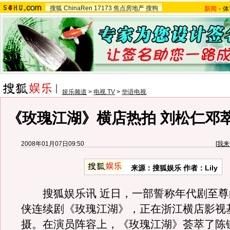
搜狐
ChinaRen
17173
焦点房地产
搜狗
新闻
-
体
娱乐频道
>
电视 TV
>
华语电视
《玫瑰江湖》横店热拍 刘松仁邓
2008年01月07日09:50
[
我来
来源：搜狐娱乐 作者：Lily
搜狐娱乐讯
近日
，一部誓称年代剧至尊
侠连续剧《玫瑰江湖》，正在浙江横店影视
摄。在演员阵容上，《玫瑰江湖》荟萃了陈