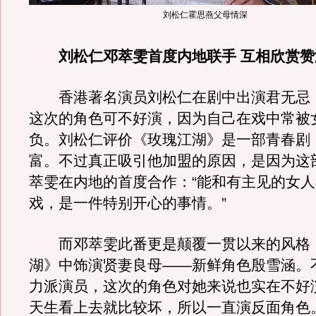
刘松仁霍思燕父母情深
刘松仁邓萃雯首度内地联手 互相欣赏赞
香港著名演员刘松仁在剧中出演君无忌
这次的角色可不好演，因为自己在戏中常被
负。刘松仁评价《玫瑰江湖》是一部青春剧
富。不过真正吸引他加盟的原因，是因为这
萃雯在内地的首度合作：“能和有主见的女
戏，是一件特别开心的事情。”
而邓萃雯此番更是颠覆一贯以来的风格
湖》中饰演贤妻良母——新鲜角色殷雪涵。
力派演员，这次的角色对她来说也实在不好
天生看上去就比较坏，所以一直演反面角色