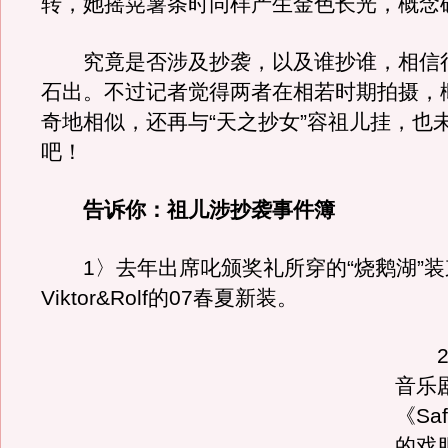
转，她摇晃薯条时同样产生金色长光，概念
究竟是否涉及抄袭，以及谁抄谁，相信
石出。不过记者觉得两者在相若时期拍摄，
奇地相似，还再与“天之抄女”容祖儿挂，也
吧！
告诉你：祖儿涉抄袭事件簿
1〉去年出席叱颁奖礼所穿的“烧鹅湖”装
Viktor&Rolf的07春夏新装。
2〉
音乐
《Sa
的戏