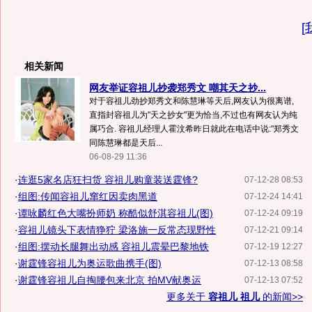
[
相关新闻
网友举证容祖儿抄袭郑秀文 嘲其天之抄...
对于容祖儿劲抄郑秀文和陈慧琳等天后,网友认为很离谱,
直指封容祖儿为"天之抄女"更为恰当,不过也有网友认为纯
属巧合. 容祖儿经理人霍汶希昨日就此在电话中说:"郑秀文
同陈慧琳都是天后...
06-08-29 11:36
·
连逛5家名店狂扫货 容祖儿购童装送霆锋?
07-12-28 08:53
·
组图:传闻容祖儿窜红因卖肉黑道
07-12-24 14:41
·
谭咏麟红色大嘴扮师奶 称酷似舒淇容祖儿(图)
07-12-24 09:19
·
容祖儿镜头下表情狰狞 梁洛施一反常态现野性
07-12-21 09:14
·
组图:摆动长腿舞出动感 容祖儿震晕巴黎地铁
07-12-19 12:27
·
谢霆锋容祖儿为奥运歌曲携手(图)
07-12-13 08:58
·
谢霆锋容祖儿自掏腰包来北京 拍MV献奥运
07-12-13 07:52
更多关于
容祖儿 祖儿
的新闻>>