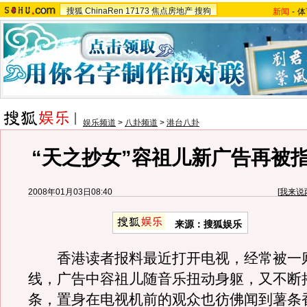
搜狐
ChinaRen
17173
焦点房地产
搜狗
新闻
-
体
娱乐频道
>
八卦频道
>
港台八卦
“天之抄女”容祖儿新广告再被
2008年01月03日08:40
[
我来说
来源：搜狐娱乐
香港读者报料最近打开电视，经常被一
线，广告中容祖儿随音乐扭动身躯，又不断
条，置身在电视机前的观众也彷佛闻到薯条