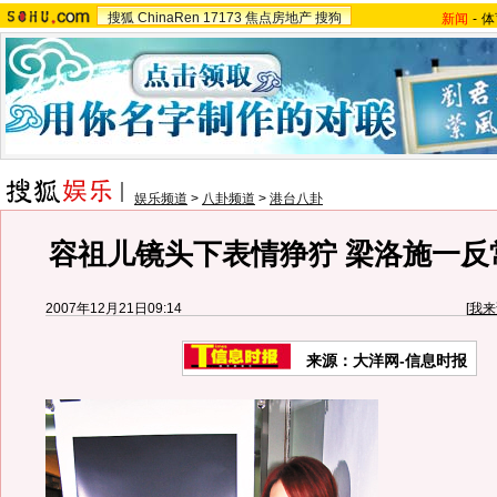
搜狐
ChinaRen
17173
焦点房地产
搜狗
新闻
-
体
娱乐频道
>
八卦频道
>
港台八卦
容祖儿镜头下表情狰狞 梁洛施一反
2007年12月21日09:14
[
我来
来源：大洋网-信息时报