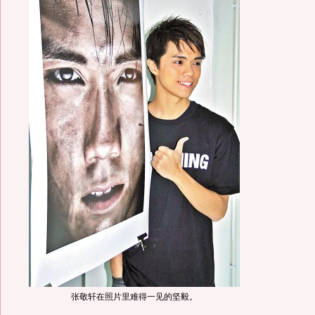
张敬轩在照片里难得一见的坚毅。