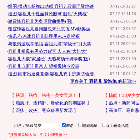
·
组图:摆动长腿舞出动感 容祖儿震晕巴黎地铁
07-12-19 12:27
·
组图:容祖儿个性丝袜抢眼球 腿似"火柴棍"
07-12-16 11:18
·
谢霆锋容祖儿为奥运歌曲携手(图)
07-12-13 08:58
·
谢霆锋容祖儿自掏腰包来北京 拍MV献奥运
07-12-13 07:52
·
快讯:范冰冰容祖儿陆毅用VCR送祝福
07-11-29 13:00
·
与俊男游戏享艳福 容祖儿讲"荤段子"引大笑
07-11-26 09:34
·
容祖儿祖母有黒势力背景 人人称"大姐大"
07-11-22 10:18
·
容祖儿大谈"家居经" 无暇与杨千嬅争奖(图)
07-11-22 07:50
·
容祖儿自责连累亲人 望祖母快点没事
07-11-19 08:00
·
组图:闹市出巡像竞选 容祖儿双手护胸防偷袭
07-11-19 07:47
更多关于
容祖儿 梁洛施
的新闻>>
【
祛斑、祛痘、祛疮—美女宝典！
】
【
惊闻！18岁少女
【
脂肪肝、酒精肝、肝硬化的前期症状
】
【
热点：新药问世
【
湿疹、皮炎、荨麻疹最新发现
】
【
高血压、高血脂
用户：
匿名
隐藏地址
设为辩论话题
*搜狗拼音输入法，中文处理专家>>