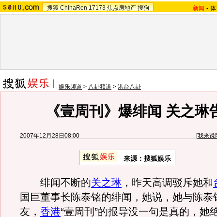
搜狐
ChinaRen
17173
焦点房地产
搜狗
新闻
-
体
娱乐频道
>
八卦频道
>
港台八卦
《壹周刊》爆绯闻 关之琳
2007年12月28日08:00
[
我来说
来源：搜狐娱乐
绯闻不断的
关之琳
，昨天高调驳斥她和
国巨董事长陈泰铭的绯闻，她说，她与陈泰
友，
香港
“壹周刊”的报导没一句是真的，她