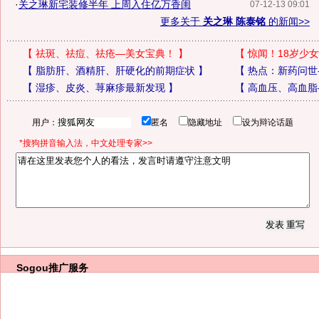
·
关之琳新宅装修半年 上周入住亿万香闺
07-12-13 09:01
更多关于
关之琳 陈泰铭
的新闻>>
【
祛斑、祛痘、祛疮—美女宝典！
】
【
惊闻！18岁少女
【
脂肪肝、酒精肝、肝硬化的前期症状
】
【
热点：新药问世
【
湿疹、皮炎、荨麻疹最新发现
】
【
高血压、高血脂
用户：
匿名
隐藏地址
设为辩论话题
*搜狗拼音输入法，中文处理专家>>
Sogou推广服务