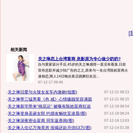
[
相关新闻
关之琳恋上台湾富商 息影原为专心做少奶奶?
自与黄家诺分手后,45岁的关之琳感情一直没有着落.日前
宣布息影并减少拍广告的之之,原来与一名台湾陈姓富商火
速相恋,两人14日晚在夜店跳舞狂欢后...
07-12-17 09:48
·
关之琳旧爱与火辣女友车内激吻(组图)
07-12-21 08:23
·
关之琳带三猛男看《色,戒》心情爆靓笑容满面
07-12-21 08:15
·
关之琳新宅带来"桃花运" 被曝有陈姓富商狂追
07-12-19 08:54
·
关之琳变身圣诞女郎 约朋友畅饮至凌晨(图)
07-12-19 08:24
·
关之琳深夜密会富商 同车返香闺(图)
07-12-16 13:03
·
关之琳入住亿万海景房 按揭还款月供53万(图)
07-12-14 01:39