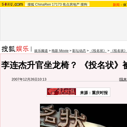
搜狐
ChinaRen
17173
焦点房地产
搜狗
新闻
-
体
娱乐频道
>
电影 Movie
>
影坛动态
>
《投名状》
>
《投名状
李连杰升官坐龙椅？ 《投名状》
2007年12月26日10:13
[
我来
来源：重庆时报