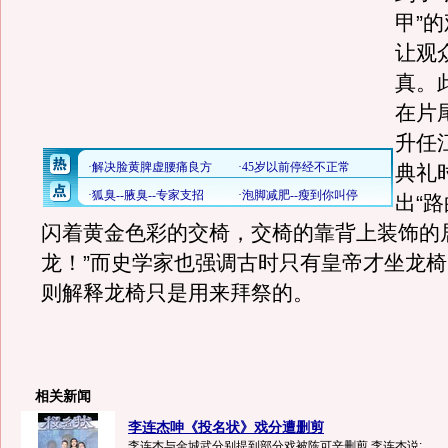
甲”
让观
真。
在片
升任
典礼
出“
闪着黄金色彩的交椅，交椅的靠背上装饰的
龙！”而史学家也强调古时只有皇帝才坐龙
则解释龙椅只是用来拜祭的。
相关新闻
李连杰呻《投名状》戏分遭删剪
李连杰与金城武分别提到部分戏被陈可辛删剪,李连杰说: