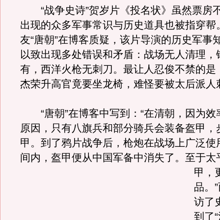
“战争史诗”贺岁片《投名状》虽然票房
出现的众多军事常识与历史道具也被指穿帮
友“唐朝”在博客质疑，该片导演的历史军事
以致出现多处错误和矛盾：战场无人清理，
有，西洋火枪无刺刀。最让人忍俊不禁的是
杰荣升高官竟要坐龙椅，难怪要被太后派人
“唐朝”在博客中写到：“在清朝，因为效
原因，只有八旗兵和部分骑兵会装备盔甲，
甲。到了鸦片战争后，枪炮在战场上广泛使
间内，盔甲便从中国军备中消失了。
至于太
甲，
品。
访了
到了