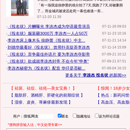
「有一场我追徐静蕾的戏分拍了7天,我跑了7天,却被删剪
了.」而金城武被凌迟处死一幕也难逃一剪...
07-12-20 11:39
·
《投名状》片酬曝光 李连杰成为华语最贵演员
07-11-26 09:03
·
《投名状》服装砸3000万 李连杰一人占50万
07-11-23 10:16
·
李连杰床上像木头 徐静蕾《投名状》中主...
07-11-21 14:14
·
刘德华最看好《投名状》 曾用扑克捉弄李连杰
07-11-14 15:09
·
《投名状》弃争最佳外语片 要为李连杰夺影帝
07-09-21 10:12
·
《投名状》欲成就李连杰封帝 不在今年"申奥"
07-09-21 07:51
·
李连杰秘密为《投名状》配音 华仔是否献...
07-09-04 16:15
更多关于
李连杰 投名状
的新闻>>
【
祛斑、祛痘、祛疮—美女宝典！
】
【
惊闻！18岁少女
【
脂肪肝、酒精肝、肝硬化的前期症状
】
【
热点：新药问世
【
湿疹、皮炎、荨麻疹最新发现
】
【
高血压、高血脂
用户：
匿名
隐藏地址
设为辩论话题
*搜狗拼音输入法，中文处理专家>>