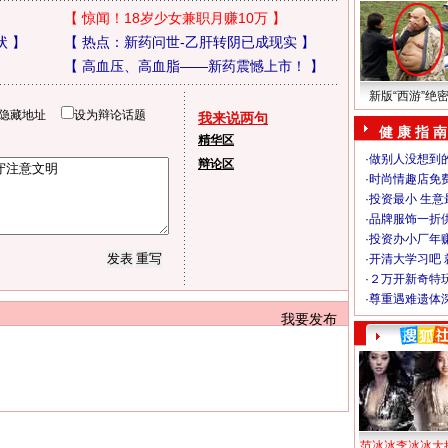
【
惊闻！18岁少女兼职月赚10万
】
状
】
【
热点：新药问世-乙肝转阴已成现实
】
【
高血压、高血脂——新药震憾上市！
】
新版“西游”绝
隐藏地址
设为辩论话题
我来说两句
健 康 指 南
精华区
·
做别人没想到的
辩论区
·
时尚情趣店免
·
投资最小 生意
·
品牌服饰一折
·
投资办小厂年
·
开清大学习吧 
·
２万开新奇特
·
尊重遇难遗体
我要发布
范冰冰李冰冰大