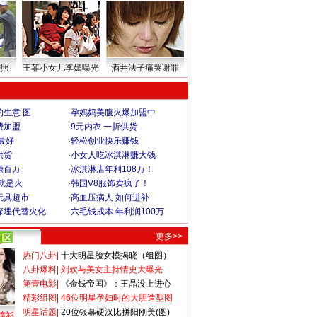
密照
王菲小女儿李嫣曝光
酒井法子痛哭谢罪
生意 图
·
孕妈妈美腹火爆加盟中
费加盟
·
9元内衣 一折供货
最好
·
轻松创业快乐赚钱
供货
·
小女人吃冰淇淋赚大钱
赚百万
·
冰淇淋店年利108万！
就是火
·
韩国V8服饰卖疯了！
玩具超市
·
高血压病人 如何进补
深埋代替火化
·
六毛钱成本 年利润100万
更多>>
热门八卦
|
十大明星脸女模揭晓（组图）
八卦爆料
|
刘欢与美女主持情史大曝光
第壹电影
|
《金钱帝国》：王晶没上进心
精彩组图
|
46位明星孕妇时的大胆造型图
明星话题
|
20位银幕硬汉比拼阳刚美(图)
撞衫