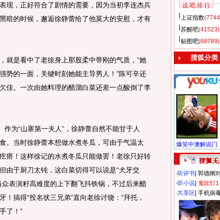
表现，正好符合了剧情的需要，因为当初李连杰兵
说 吧 排 行
上证指数
(7744
黑暗的时候，邂逅徐静蕾给了他莫大的安慰，才有
苏醒吧
(41523)
贴图吧
(68789)
搜狐分类
就是看中了老徐身上那股柔中带刚的气质，“她
强势的一面，关键时刻她能主导男人！”陈可辛还
欠佳。一次由她料理的醋溜白菜还差一点酸倒了李
作为“山寨第一夫人”，徐静蕾自然不能甘于人
食。当时徐静蕾本想做水煮冬瓜，可由于气温太
疙瘩！这样徐记的水煮冬瓜只能做罢！老徐只好转
但由于厨刀太钝，这白菜切得可以说是“犬牙交
·
听评书
|
郭德纲
当众表演籽高难度的上下翻飞抖铁锅，不过后来醋
·
听小说
|
鬼吹灯1
·
共享区
|
手机病
牙！搞得“投名状三兄弟”直向老徐讨饶：“拜托，
手了！”