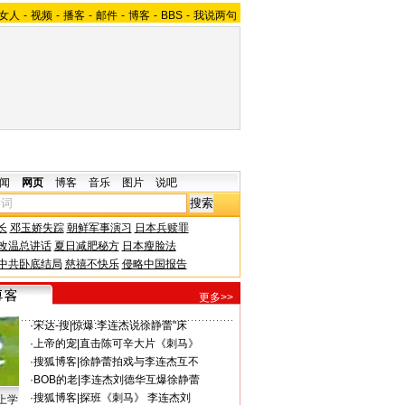
女人
-
视频
-
播客
-
邮件
-
博客
-
BBS
-
我说两句
闻
网页
博客
音乐
图片
说吧
长
邓玉娇失踪
朝鲜军事演习
日本兵赎罪
改温总讲话
夏日减肥秘方
日本瘦脸法
中共卧底结局
慈禧不快乐
侵略中国报告
更多>>
·
宋达-搜
|
惊爆:李连杰说徐静蕾"床
·
上帝的宠
|
直击陈可辛大片《刺马》
·
搜狐博客
|
徐静蕾拍戏与李连杰互不
·
BOB的老
|
李连杰刘德华互爆徐静蕾
·
搜狐博客
|
探班《刺马》 李连杰刘
上学