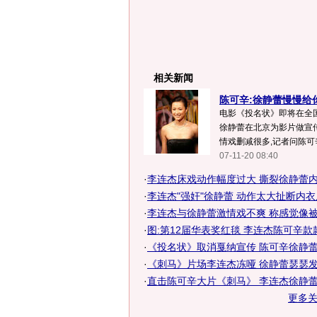
相关新闻
陈可辛:徐静蕾慢慢给
电影《投名状》即将在全
徐静蕾在北京为影片做宣传
情戏删减很多,记者问陈可辛
07-11-20 08:40
·
李连杰床戏动作幅度过大 撕裂徐静蕾
·
李连杰"强奸"徐静蕾 动作太大扯断内
·
李连杰与徐静蕾激情戏不爽 称感觉像被强
·
图:第12届华表奖红毯 李连杰陈可辛款
·
《投名状》取消戛纳宣传 陈可辛徐静蕾分
·
《刺马》片场李连杰冻哑 徐静蕾瑟瑟发抖(
·
直击陈可辛大片《刺马》 李连杰徐静蕾造
更多