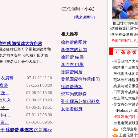
(责任编辑：小双)
[
我来说两句
]
揭田壮壮徐帆
·
赵薇被爆已经怀
相关推荐
·
李宇春爆遭母逼
·
圣诞节明信片八
徐静蕾的图片
你性感 激情戏大方自然
国公映,昨日陈可辛带着刘德华和
李连杰的新闻
茶 余 饭
.之前李安的《色,戒》因为激
徐静蕾 结婚
·
何炅获地产大亨
《投名状》会否因暴力...
李连杰 电影
·
陈慧琳产后恢复
徐静蕾同居
·
殷桃街头休闲装
内衣肩带
07-11-21 11:10
黄觉回应徐静蕾绯闻
·
范冰冰红地毯
衣肩带
07-11-21 08:20
·
姚晨与老公素
徐静蕾博客
·
日军竟拿战俘
...
07-08-29 15:38
倪萍为戏献身
·
盘点网坛大腕
款步入
07-08-26 18:23
孔令辉马苏情侣献身
·
美女办公室遭
...
07-05-16 13:51
女记者献身
·
《Nobody》
...
07-01-12 08:00
·
搜狐娱乐招聘
...
07-01-08 09:35
·
台北电玩展靓丽S
·
《变形金刚
关于
徐静蕾 李连杰
的新闻>>
·
王岳伦爆李