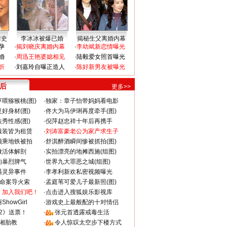
情史
李冰冰被爆已婚
揭秘生父离婚内幕
孕
·
揭刘晓庆离婚内幕
·
李幼斌新恋情曝光
婚
·
周迅王艳婆媳相见
·
陆毅爱女照首曝光
折
·
刘嘉玲自曝正造人
·
陈好新男友被曝光
 后
更多>>
喂猕猴桃(图)
·
独家：章子怡带妈妈看电影
好身材(图)
·
佟大为马伊琍再度牵手(图)
秀性感(图)
·
倪萍赵忠祥十年后再携手
服装皆为租赁
·
刘涛富豪老公为家产求生子
颜乘地铁被拍
·
舒淇醉酒瞬间惨被抓拍(图)
做活体解剖
·
实拍漂亮的地摊西施(组图)
的暴烈脾气
·
世界九大罪恶之城(组图)
遇灵异事件
·
李孝利新欢私密视频曝光
成命案导火索
·
孟庭苇可爱儿子最新照(图)
：加入我们吧！
·
点击进入搜狐娱乐影视库
howGirl
·
游戏史上最般配的十对情侣
2》送票！
·
张元首透露戒毒生活
湘胎教
·
令人惊叹太空步下楼方式