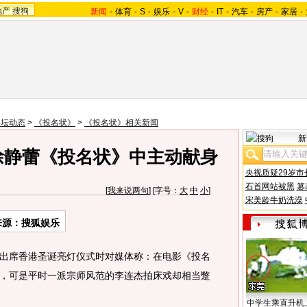
地产
搜狗
新闻
-
体育
-
S
-
娱乐
-
V
-
财经
-
IT
-
汽车
-
房产
-
家居
-
影坛动态
>
《投名状》
>
《投名状》相关新闻
新
徐静蕾《投名状》中主动献身
央视质疑29岁市
石首网站被黑
篡
[
我来说两句
] [字号：
大
中
小
]
宋美龄牛奶洗澡
来源：搜狐娱乐
席香港圣诞亮灯仪式时对媒体称：在电影《投名
，可是平时一派宗师风范的李连杰拍床戏却相当蹩
中学生乘直升机