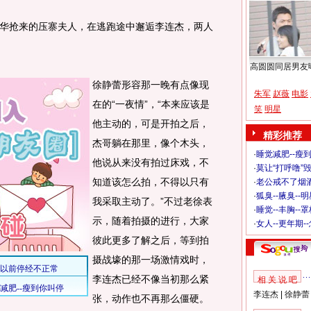
抢来的压寨夫人，在逃跑途中邂逅李连杰，两人
高圆圆同居男友
徐静蕾形容那一晚有点像现
朱军
赵薇
电影
在的“一夜情”，“本来应该是
笑
明星
他主动的，可是开拍之后，
精彩推荐
杰哥躺在那里，像个木头，
·
睡觉减肥--瘦到
他说从来没有拍过床戏，不
·
莫让“打呼噜”
知道该怎么拍，不得以只有
·
老公戒不了烟酒
·
狐臭--腋臭--
我采取主动了。”不过老徐表
·
睡觉--丰胸--
示，随着拍摄的进行，大家
·
女人--更年期-
彼此更多了解之后，等到拍
摄战壕的那一场激情戏时，
李连杰已经不像当初那么紧
相 关 说 吧
李连杰
|
徐静蕾
张，动作也不再那么僵硬。