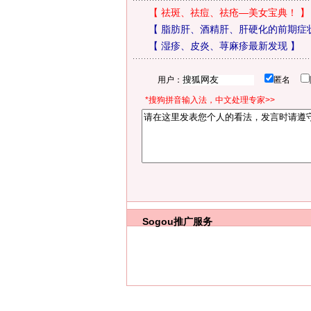
【
祛斑、祛痘、祛疮—美女宝典！
】
【
脂肪肝、酒精肝、肝硬化的前期症
【
湿疹、皮炎、荨麻疹最新发现
】
用户：
匿名
*搜狗拼音输入法，中文处理专家>>
Sogou推广服务