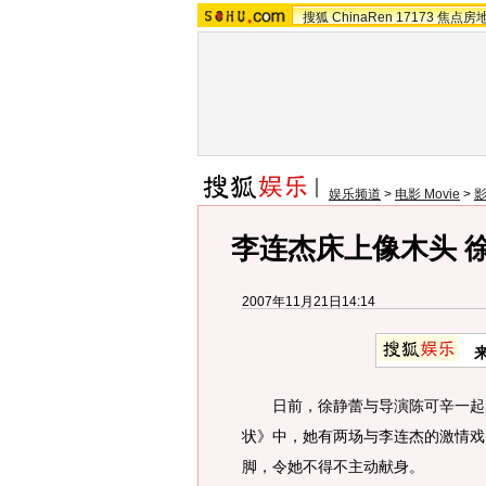
搜狐
ChinaRen
17173
焦点房
娱乐频道
>
电影 Movie
>
李连杰床上像木头 
2007年11月21日14:14
日前，徐静蕾与导演陈可辛一起出
状》中，她有两场与李连杰的激情戏
脚，令她不得不主动献身。