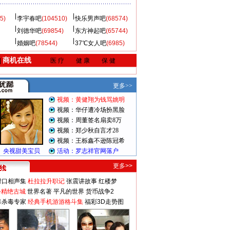
5)
李宇春吧
(104510)
快乐男声吧
(68574)
刘德华吧
(69854)
东方神起吧
(65744)
婚姻吧
(78544)
37℃女人吧
(6985)
商机在线
|
医 疗
健 康
保 健
更多>>
对口相声集
杜拉拉升职记
张震讲故事
红楼梦
-精绝古城
世界名著
平凡的世界
货币战争2
毒杀毒专家
经典手机游游格斗集
福彩3D走势图