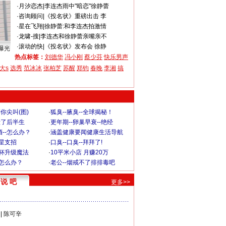
·
月汐恋杰
|
李连杰雨中"暗恋"徐静蕾
·
咨询顾问
|
《投名状》重磅出击 李
·
星在飞翔
|
徐静蕾:和李连杰拍激情
·
龙啸-搜
|
李连杰和徐静蕾亲嘴亲不
·
滚动的快
|
《投名状》发布会 徐静
曝光
热点标签：
刘德华
冯小刚
蔡少芬
快乐男声
大s
选秀
范冰冰
张柏芝
苏醒
郑钧
春晚
李湘
搞
你尖叫(图)
·
狐臭--腋臭--全球揭秘！
毁了后半生
·
更年期--卵巢早衰--绝经
--怎么办？
·
涵盖健康要闻健康生活导航
明星支招
·
口臭--口臭--拜拜了!
罩杯升级魔法
·
10平米小店 月赚20万
-怎么办？
·
老公--烟戒不了排排毒吧
说 吧
更多>>
|
陈可辛