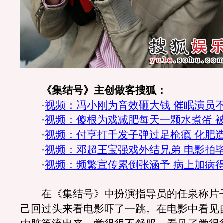
《集结号》主创做客搜狐：
·
视频：冯小刚为音效砸大钱 催眠演员
·
视频：傻根为戏减肥每天一颗水煮蛋 
·
视频：付亨打千发子弹过足枪瘾 化肥
·
视频：邓超王宝强戏外结兄弟 电影拍
·
视频：频繁宣传累倒张涵予 病上加病
在《集结号》中扮演指导员的任泉称片
己回过头来看电影吓了一跳。在电影中看见