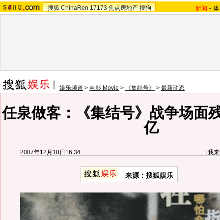
搜狐
ChinaRen
17173
焦点房地产
搜狗
新闻
-
体
娱乐频道
>
电影 Movie
>
《集结号》
>
最新动态
任泉做客：《集结号》战争场面残
亿
2007年12月18日16:34
[
我来
来源：搜狐娱乐