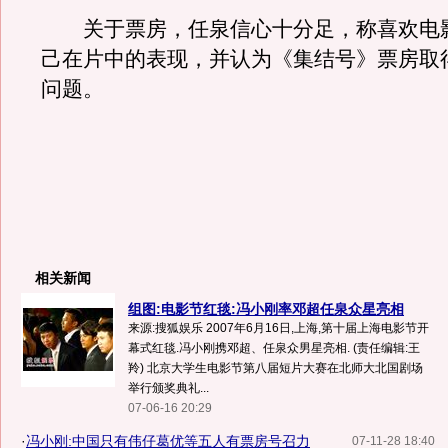
关于票房，任泉信心十分足，称喜欢电
己在片中的表现，并认为《集结号》票房取
问题。
相关新闻
组图:电影节红毯:冯小刚率邓超任泉众星亮相
来源:搜狐娱乐 2007年6月16日,上海,第十届上海电影节开
幕式红毯.冯小刚携邓超、任泉众男星亮相. (责任编辑:王
羚) 北京大学生电影节第八届短片大赛在北师大北国剧场
举行颁奖典礼...
07-06-16 20:29
·
冯小刚:中国只有伟仔葛优等五人有票房号召力
07-11-28 18:40