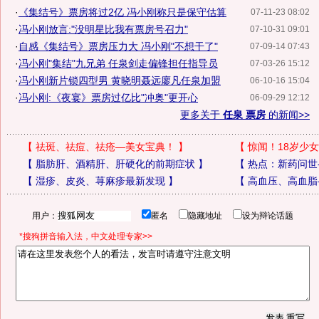
·
《集结号》票房将过2亿 冯小刚称只是保守估算
07-11-23 08:02
·
冯小刚放言:"没明星比我有票房号召力"
07-10-31 09:01
·
自感《集结号》票房压力大 冯小刚"不想干了"
07-09-14 07:43
·
冯小刚"集结"九兄弟 任泉剑走偏锋担任指导员
07-03-26 15:12
·
冯小刚新片锁四型男 黄晓明聂远廖凡任泉加盟
06-10-16 15:04
·
冯小刚:《夜宴》票房过亿比"冲奥"更开心
06-09-29 12:12
更多关于
任泉 票房
的新闻>>
【
祛斑、祛痘、祛疮—美女宝典！
】
【
惊闻！18岁少女
【
脂肪肝、酒精肝、肝硬化的前期症状
】
【
热点：新药问世
【
湿疹、皮炎、荨麻疹最新发现
】
【
高血压、高血脂
用户：
匿名
隐藏地址
设为辩论话题
*搜狗拼音输入法，中文处理专家>>