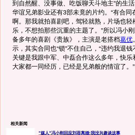
到自然醒、没事做、吃饭聊天斗地主”的生
华谊兄弟影业还有3部未竟的片约。“有合同
啊。那我就拍喜剧吧，驾轻就熟，片场也轻
乐，不想拍那些沉重的主题了。”所以冯小
备多年的喜剧《贵族》，主演是老搭档
葛优
示，其实合同也“锁”不住自己，“违约我退
关键是我跟中军、中磊合作这么多年，快乐
大家都一同经历，已经是兄弟般的情谊了。”
相关新闻
"媒人"冯小刚回应刘蓓离婚:我没兴趣谈这事