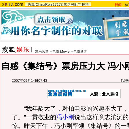
搜狐
ChinaRen
17173
焦点房地产
搜狗
新闻
-
体
娱乐频道
>
电影 Movie
>
电影新闻
自感《集结号》票房压力大 冯小刚
2007年09月14日07:43
[
我来
来源：北京晨报
“我年龄大了，对拍电影的兴趣不大了，
了。”一贯敬业的
冯小刚
说出这样意志消沉的
惊。昨天下午，冯小刚率领《集结号》的一