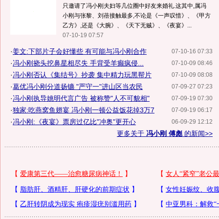
只邀请了冯小刚夫妇等几位圈中好友来婚礼.这其中,属冯
小刚与张黎、刘蓓接触最多,不论是《一声叹惜》、《甲方
乙方》,还是《大腕》、《天下无贼》、《夜宴》...
07-10-19 07:57
·
姜文:下部片子会好懂些 有可能与冯小刚合作
07-10-16 07:33
·
冯小刚挠头挖鼻星相尽失 手背受羊癫疯侵...
07-10-09 08:46
·
冯小刚否认《集结号》抄袭 集中精力玩黑帮片
07-10-09 08:08
·
葛优冯小刚分道扬镳 "严守一"进山区当农民
07-09-27 07:23
·
冯小刚执导姚明代言广告 被称赞"人不可貌相"
07-09-19 07:30
·
独家:吃燕窝鱼翅宴 冯小刚一顿公益饭花掉3万7
07-09-19 06:17
·
冯小刚:《夜宴》票房过亿比"冲奥"更开心
06-09-29 12:12
更多关于
冯小刚 傅彪
的新闻>>