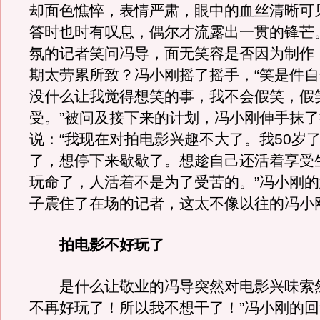
却面色憔悴，表情严肃，眼中的血丝清晰可
答时也时有叹息，偶尔才流露出一贯的锋芒
氛的记者笑问冯导，面无笑容是否因为制作
期太劳累所致？冯小刚摇了摇手，“笑是件
没什么让我觉得想笑的事，我不会假笑，假
受。”被问及接下来的计划，冯小刚伸手抹
说：“我现在对拍电影兴趣不大了。我50岁
了，想停下来歇歇了。想趁自己还活着享受
玩命了，人活着不是为了受苦的。”冯小刚
子震住了在场的记者，这太不像以往的冯小
拍电影不好玩了
是什么让敬业的冯导突然对电影兴味索然
不再好玩了！所以我不想干了！”冯小刚的