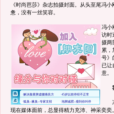
《时尚芭莎》杂志拍摄封面。从头至尾冯小
惫，没有一丝笑容。
冯小
访时
摄两
累，
号》
已让
意。
我
冯
现在媒体面前，总显得精力充沛、神采奕奕