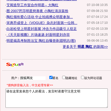
·
艾闻造型工作室合作明星-- 大陶红
07-10-08 10:35
·
图:2007芭莎明星慈善夜 小陶红清凉装扮
07-09-08 21:50
·
陶红领衔爱心活动 中止拍戏携众明星参加...
07-07-04 17:24
·
宋惠乔成登上《VOGUE》杂志封面第一位韩...
07-05-18 17:10
·
白岩松登上明星封面展 冲击力作品吸引人驻足
07-02-05 13:39
·
《天天影视圈》片场速递:封面明星刘亦菲
07-01-15 18:25
·
明星揭高考制胜法宝 陶红自曝曾剃眉明志(图)
06-06-06 13:45
更多关于
明星 陶红
的新闻>>
用户：
匿名
隐藏地址
设为辩论话题
*搜狗拼音输入法，中文处理专家>>