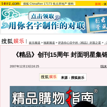
搜狐
ChinaRen
17173
焦点房地产
搜狗
新闻
-
体
娱乐频道
>
独家频道
>
评选你心目中的《精品》封面之星
>
《
《精品》创刊15周年 封面明星集锦
2007年12月13日16:25
[
我来
来源：搜狐娱乐