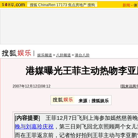
搜狐
ChinaRen
17173
焦点房地产
搜狗
新闻
-
体
娱乐频道
>
八卦频道
>
港台八卦
港媒曝光王菲主动热吻李亚
2007年12月12日08:12
[
我来说两
来源：搜狐娱乐
[
内容提要
] 王菲12月7日飞到上海参加嫣然慈善
晚与刘嘉玲庆祝
，第三日则飞回北京照顾两个女儿
而在王菲返京前，记者恰好拍到王菲主动与李亚鹏“