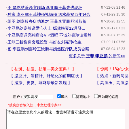
·
图:嫣然慈善晚宴现场 李亚鹏王菲走进现场
07-12-08 21:46
·
独家:李亚鹏王菲神秘礼揭秘 送水晶祝百年好合
07-11-29 15:30
·
组图:刘嘉玲办庆功派对 王菲李亚鹏舒淇恭贺
07-10-28 12:55
·
李亚鹏刘嘉玲邀爱心人士 嫣然晚宴12月登...
07-10-17 07:23
·
李亚鹏高调亮相唐会VIP酒吧 不谈刘嘉玲谈嫣然
07-10-07 15:39
·
王菲三折售房套现投资 与好友刘嘉玲抢生...
07-09-11 07:56
·
图:李亚鹏刘嘉玲王汝鹏与嫣然医疗队成员合照
07-08-04 12:23
更多关于
王菲 李亚鹏
的新闻>>
【
祛斑、祛痘、祛疮—美女宝典！
】
【
惊闻！18岁少女
【
脂肪肝、酒精肝、肝硬化的前期症状
】
【
热点：新药问世
【
湿疹、皮炎、荨麻疹最新发现
】
【
高血压、高血脂
用户：
匿名
隐藏地址
设为辩论话题
*搜狗拼音输入法，中文处理专家>>