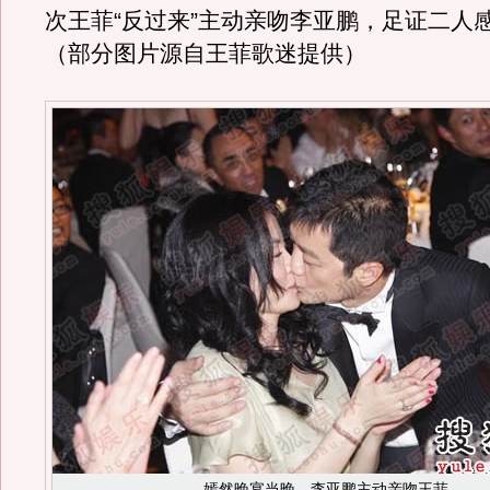
次王菲“反过来”主动亲吻李亚鹏，足证二人
（部分图片源自王菲歌迷提供）
嫣然晚宴当晚，李亚鹏主动亲吻王菲