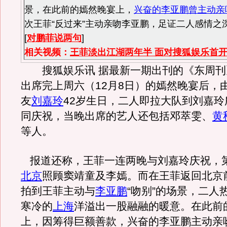
景，在此前的嫣然晚宴上，
兴奋的李亚鹏曾主动亲
次王菲“反过来”主动亲吻李亚鹏，足证二人感情之
[
对鹏菲说两句
]
相关视频：
王菲淡出江湖两年半 面对搜狐娱乐首
搜狐娱乐讯 据最新一期出刊的《东周刊
出席完上周六（12月8日）的嫣然晚宴后，
友
刘嘉玲
42岁生日，二人即拉大队到刘嘉玲
同庆祝，当晚出席的艺人还包括邓萃雯、
黄
等人。
报道还称，王菲一连两晚与刘嘉玲庆祝，
北京
照顾窦靖童及李嫣。而在王菲返回北京
拍到王菲主动与
李亚鹏
“吻别”的场景，二人
寒冷的
上海
洋溢出一股融融的暖意。在此前
上，因筹得巨额善款，兴奋的李亚鹏主动亲