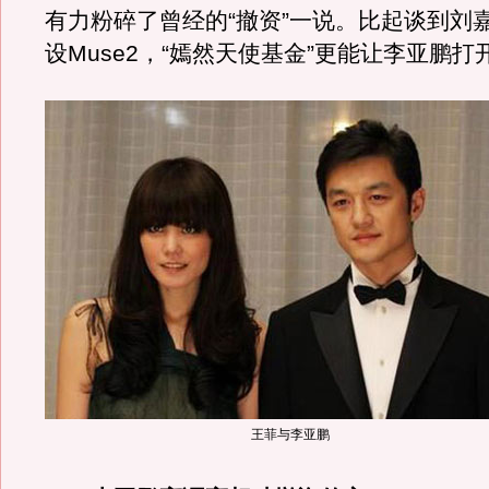
有力粉碎了曾经的“撤资”一说。比起谈到刘
设Muse2，“嫣然天使基金”更能让李亚鹏打
王菲与李亚鹏