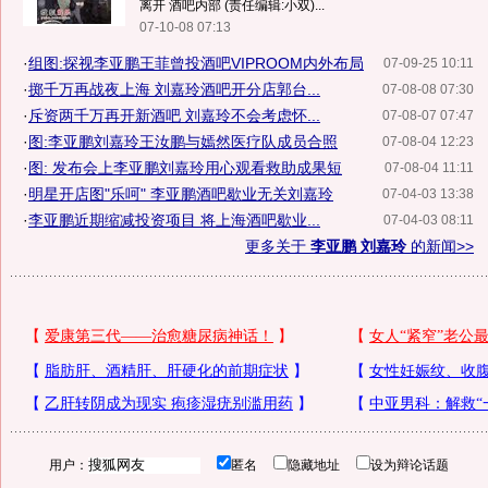
离开 酒吧内部 (责任编辑:小双)...
07-10-08 07:13
·
组图:探视李亚鹏王菲曾投酒吧VIPROOM内外布局
07-09-25 10:11
·
掷千万再战夜上海 刘嘉玲酒吧开分店郭台...
07-08-08 07:30
·
斥资两千万再开新酒吧 刘嘉玲不会考虑怀...
07-08-07 07:47
·
图:李亚鹏刘嘉玲王汝鹏与嫣然医疗队成员合照
07-08-04 12:23
·
图: 发布会上李亚鹏刘嘉玲用心观看救助成果短
07-08-04 11:11
·
明星开店图"乐呵" 李亚鹏酒吧歇业无关刘嘉玲
07-04-03 13:38
·
李亚鹏近期缩减投资项目 将上海酒吧歇业...
07-04-03 08:11
更多关于
李亚鹏 刘嘉玲
的新闻>>
用户：
匿名
隐藏地址
设为辩论话题