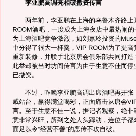
李亚鹏高调亮相破撤资传言
两年前，李亚鹏在上海的乌鲁木齐路上开
ROOM酒吧，一度成为上海夜店中最热闹的
为上海酒吧竞争激烈，如刘嘉玲投资的Mus
中分得了很大一杯羹，VIP ROOM为了提
重新装修，并联手北京唐会俱乐部共同打造 “唐
此举却被当时坊间传言为由于生意不佳而停
已撤资。
不过，昨晚李亚鹏高调出席酒吧再开张
威站台，赢得满堂喝彩，正面痛击从唐会VIP
言。至于生意不佳一说，据记者观察，绝非
意非常兴旺，所到之处人头蹿动，连位子都
面足以令“经营不善”的恶传不攻自破。