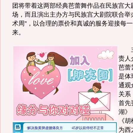
团将带着这两部经典芭蕾舞作品在民族宫大
场，而且演出主办方与民族宫大剧院联合举
术周”，以合理的票价和真诚的服务迎接每
来。
主
责人
芭蕾
是体
通观
关系
首先
湖》
《胡
为西