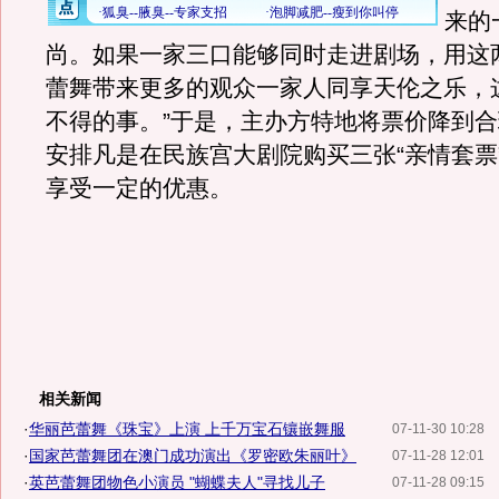
来的
尚。如果一家三口能够同时走进剧场，用这
蕾舞带来更多的观众一家人同享天伦之乐，
不得的事。”于是，主办方特地将票价降到
安排凡是在民族宫大剧院购买三张“亲情套票
享受一定的优惠。
相关新闻
·
华丽芭蕾舞《珠宝》上演 上千万宝石镶嵌舞服
07-11-30 10:28
·
国家芭蕾舞团在澳门成功演出《罗密欧朱丽叶》
07-11-28 12:01
·
英芭蕾舞团物色小演员 "蝴蝶夫人"寻找儿子
07-11-28 09:15