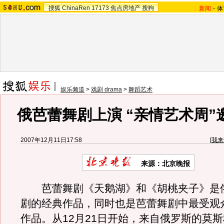
搜狐
ChinaRen
17173
焦点房地产
搜狗
新闻
-
体
娱乐频道
>
戏剧 drama
>
舞蹈艺术
俄芭蕾舞剧上演 “亲情艺术周”
2007年12月11日17:58
[
我来
来源：北京晚报
芭蕾舞剧《天鹅湖》和《胡桃夹子》是
剧的经典作品，同时也是芭蕾舞剧中最受观
作品。从12月21日开始，来自俄罗斯的莫