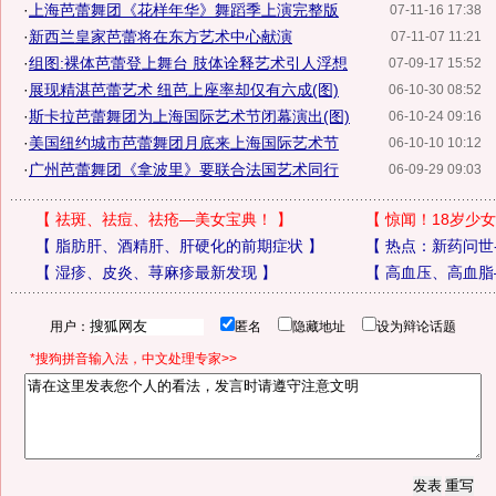
·
上海芭蕾舞团《花样年华》舞蹈季上演完整版
07-11-16 17:38
·
新西兰皇家芭蕾将在东方艺术中心献演
07-11-07 11:21
·
组图:裸体芭蕾登上舞台 肢体诠释艺术引人浮想
07-09-17 15:52
·
展现精湛芭蕾艺术 纽芭上座率却仅有六成(图)
06-10-30 08:52
·
斯卡拉芭蕾舞团为上海国际艺术节闭幕演出(图)
06-10-24 09:16
·
美国纽约城市芭蕾舞团月底来上海国际艺术节
06-10-10 10:12
·
广州芭蕾舞团《拿波里》要联合法国艺术同行
06-09-29 09:03
【
祛斑、祛痘、祛疮—美女宝典！
】
【
惊闻！18岁少女
【
脂肪肝、酒精肝、肝硬化的前期症状
】
【
热点：新药问世
【
湿疹、皮炎、荨麻疹最新发现
】
【
高血压、高血脂
用户：
匿名
隐藏地址
设为辩论话题
*搜狗拼音输入法，中文处理专家>>