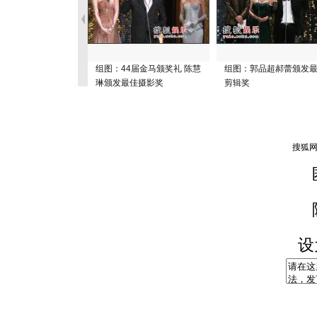
组图：44届金马颁奖礼 陈慧
组图：郭品超郝蕾颁发
琳颁发最佳摄影奖
剪辑奖
设