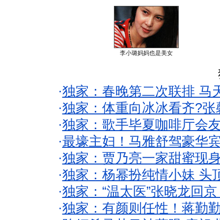
李小璐妈妈也是美女
·
独家：春晚第二次联排 马
·
独家：体重向冰冰看齐?张
·
独家：歌手毕夏咖啡厅会友
·
最壕主妇！马雅舒驾豪华
·
独家：贾乃亮一家甜蜜现身
·
独家：杨幂扮纯情小妹 头
·
独家：“温太医”张晓龙回京
·
独家：有颜则任性！蒋勤