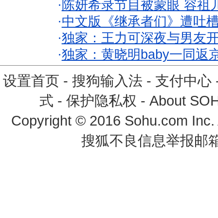
·
陈妍希录节目被蒙眼 容祖
·
中文版《继承者们》遭吐槽
·
独家：王力可深夜与男友开
·
独家：黄晓明baby一同返
设置首页
-
搜狗输入法
-
支付中心
式
-
保护隐私权
-
About SO
Copyright
©
2016 Sohu.com Inc
搜狐不良信息举报邮