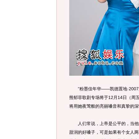
“粉墨佳年华——凯德置地·200
熊郁菲歌剧专场将于12月14日（周
将用她夜莺般的亮丽嗓音和真挚的深
人们常说，上帝是公平的，当他给
甜润的好嗓子，可是如果有个女人两