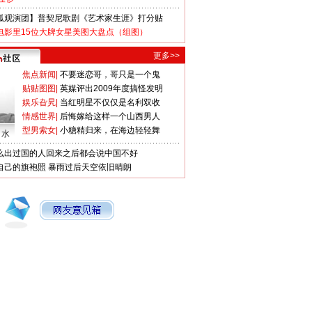
狐观演团】普契尼歌剧《艺术家生涯》打分贴
电影里15位大牌女星美图大盘点（组图）
更多>>
焦点新闻
|
不要迷恋哥，哥只是一个鬼
贴贴图图
|
英媒评出2009年度搞怪发明
娱乐旮旯
|
当红明星不仅仅是名利双收
情感世界
|
后悔嫁给这样一个山西男人
型男索女
|
小糖精归来，在海边轻轻舞
口水
么出过国的人回来之后都会说中国不好
自己的旗袍照
暴雨过后天空依旧晴朗