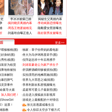
情史
李冰冰被爆已婚
揭秘生父离婚内幕
孕
·
揭刘晓庆离婚内幕
·
李幼斌新恋情曝光
婚
·
周迅王艳婆媳相见
·
陆毅爱女照首曝光
折
·
刘嘉玲自曝正造人
·
陈好新男友被曝光
 后
更多>>
喂猕猴桃(图)
·
独家：章子怡带妈妈看电影
好身材(图)
·
佟大为马伊琍再度牵手(图)
秀性感(图)
·
倪萍赵忠祥十年后再携手
服装皆为租赁
·
刘涛富豪老公为家产求生子
颜乘地铁被拍
·
舒淇醉酒瞬间惨被抓拍(图)
做活体解剖
·
实拍漂亮的地摊西施(组图)
的暴烈脾气
·
世界九大罪恶之城(组图)
遇灵异事件
·
李孝利新欢私密视频曝光
成命案导火索
·
孟庭苇可爱儿子最新照(图)
：加入我们吧！
·
点击进入搜狐娱乐影视库
howGirl
·
游戏史上最般配的十对情侣
2》送票！
·
张元首透露戒毒生活
湘胎教
·
令人惊叹太空步下楼方式