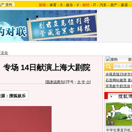
地产
搜狗
新闻
-
体育
-
S
-
娱乐
-
V
-
财经
-
IT
-
汽车
-
房产
-
家居
-
音文化
新
专场 14日献演上海大剧院
央视质疑29岁市
石首网站被黑
篡
[
我来说两句
] [字号：
大
中
小
]
宋美龄牛奶洗澡
来源：搜狐娱乐
中学生乘直升机