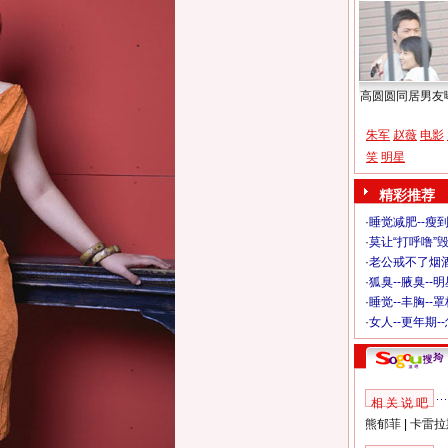
高圆圆同居男友
朱军
赵薇
电影
笑
明星
精彩推荐
·
睡觉减肥--瘦到
·
莫让“打呼噜”
·
老公戒不了烟酒
·
狐臭--腋臭--
·
睡觉--丰胸--
·
女人--更年期-
相 关 说 吧
熊郁菲
|
卡雷拉