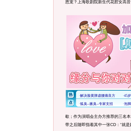
恩宠？上海歌剧院新生代花腔女高音
歇；作为演唱会主办方推荐的三名本
带之后随即指着其中一张CD：“就