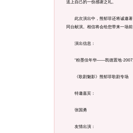
送上自己的一份感谢之礼。
此次演出中，熊郁菲还将诚邀著名
同台献演。相信将会给您带来一场前
演出信息：
“粉墨佳年华——凯德置地·2007
《歌剧魅影》熊郁菲歌剧专场
特邀嘉宾：
张国勇
友情出演：