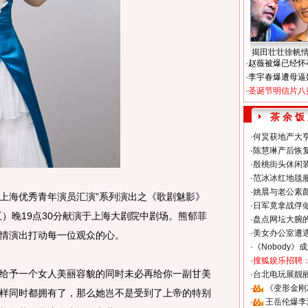
揭田壮壮徐帆
·
赵薇被爆已经怀
·
李宇春爆遭母逼
·
圣诞节明信片八
茶 余 饭
·
何炅获地产大亨
·
陈慧琳产后恢复
·
殷桃街头休闲装
·
范冰冰红地毯
·
姚晨与老公素
7上海优秀青年演员汇演”系列演出之《歌剧魅影》
·
日军竟拿战俘
五）晚19点30分献演于上海大剧院中剧场。熊郁菲
·
盘点网坛大腕
·
美女办公室遭
情演出打动每一位观众的心。
·
《Nobody》
·
搜狐娱乐招聘
予一个女人美丽容貌的同时未必再给你一副甘美
·
台北电玩展靓丽S
·
《变形金刚
样同时都拥有了，那么她岂不是受到了上帝的特别
·
王岳伦爆李