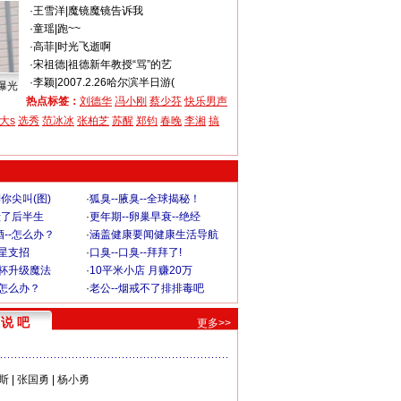
·
王雪洋
|
魔镜魔镜告诉我
·
童瑶
|
跑~~
·
高菲
|
时光飞逝啊
·
宋祖德
|
祖德新年教授“骂”的艺
·
李颖
|
2007.2.26哈尔滨半日游(
曝光
热点标签：
刘德华
冯小刚
蔡少芬
快乐男声
大s
选秀
范冰冰
张柏芝
苏醒
郑钧
春晚
李湘
搞
你尖叫(图)
·
狐臭--腋臭--全球揭秘！
毁了后半生
·
更年期--卵巢早衰--绝经
--怎么办？
·
涵盖健康要闻健康生活导航
明星支招
·
口臭--口臭--拜拜了!
罩杯升级魔法
·
10平米小店 月赚20万
-怎么办？
·
老公--烟戒不了排排毒吧
说 吧
更多>>
斯
|
张国勇
|
杨小勇