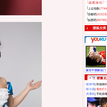
说 吧 排 行
上证指数
(7744
苏醒吧
(41523)
贴图吧
(68789)
搜狐分类
·
听评书
|
郭德纲
·
听小说
|
鬼吹灯1
·
共享区
|
手机病