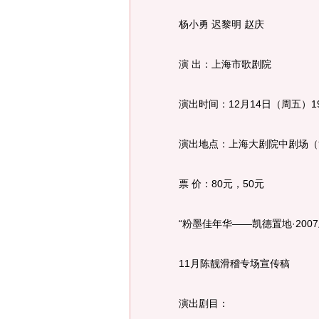
杨小勇 迟黎明 赵庆
演 出：上海市歌剧院
演出时间：12月14日（周五）19
演出地点：上海大剧院中剧场（黄
票 价：80元，50元
“粉墨佳年华——凯德置地·2007
11月陈靓滑稽专场宣传稿
演出剧目：