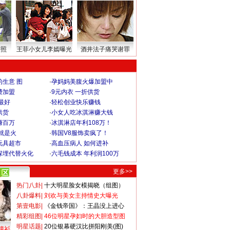
密照
王菲小女儿李嫣曝光
酒井法子痛哭谢罪
生意 图
·
孕妈妈美腹火爆加盟中
费加盟
·
9元内衣 一折供货
最好
·
轻松创业快乐赚钱
供货
·
小女人吃冰淇淋赚大钱
赚百万
·
冰淇淋店年利108万！
就是火
·
韩国V8服饰卖疯了！
玩具超市
·
高血压病人 如何进补
深埋代替火化
·
六毛钱成本 年利润100万
更多>>
热门八卦
|
十大明星脸女模揭晓（组图）
八卦爆料
|
刘欢与美女主持情史大曝光
第壹电影
|
《金钱帝国》：王晶没上进心
精彩组图
|
46位明星孕妇时的大胆造型图
明星话题
|
20位银幕硬汉比拼阳刚美(图)
撞衫