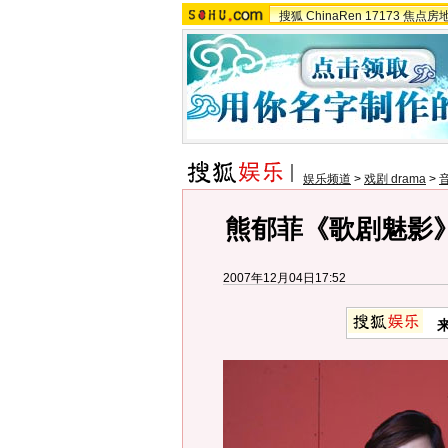
搜狐
ChinaRen
17173
焦点房
娱乐频道
>
戏剧 drama
>
熊郁菲《歌剧魅影》
2007年12月04日17:52