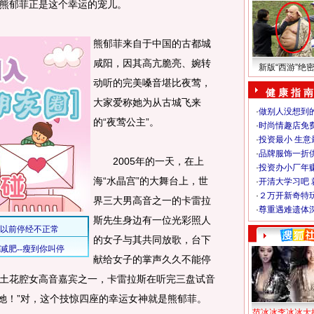
熊郁菲正是这个幸运的宠儿。
熊郁菲来自于中国的古都城
咸阳，因其高亢脆亮、婉转
新版“西游”绝
动听的完美嗓音堪比夜莺，
健 康 指 南
大家爱称她为从古城飞来
·
做别人没想到的
的“夜莺公主”。
·
时尚情趣店免
·
投资最小 生意
·
品牌服饰一折
2005年的一天，在上
·
投资办小厂年
海“水晶宫”的大舞台上，世
·
开清大学习吧 
·
２万开新奇特
界三大男高音之一的卡雷拉
·
尊重遇难遗体
斯先生身边有一位光彩照人
的女子与其共同放歌，台下
献给女子的掌声久久不能停
土花腔女高音嘉宾之一，卡雷拉斯在听完三盘试音
是她！”对，这个技惊四座的幸运女神就是熊郁菲。
范冰冰李冰冰大