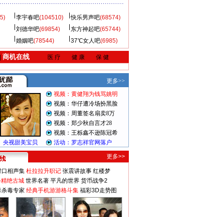
5)
李宇春吧
(104510)
快乐男声吧
(68574)
刘德华吧
(69854)
东方神起吧
(65744)
婚姻吧
(78544)
37℃女人吧
(6985)
商机在线
|
医 疗
健 康
保 健
更多>>
对口相声集
杜拉拉升职记
张震讲故事
红楼梦
-精绝古城
世界名著
平凡的世界
货币战争2
毒杀毒专家
经典手机游游格斗集
福彩3D走势图