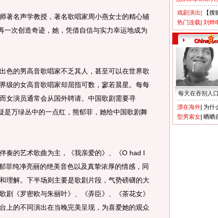
戏剧演出
|
【搜
著名声学教授，著名歌唱家周小燕女士的精心辅
热门连载
|
刘烨
并再一次创造奇迹，她，凭借自信与实力幸运地成为
色的男高音歌唱家不乏其人，甚至可以在世界歌
界级的女高音歌唱家却屈指可数，寥若晨星。每每
每天在吞别人
而女演员通常会从国外聘请。中国歌剧需要寻
漂在海外
|
为什
无疑是万绿丛中的一点红，熊郁菲，她给中国歌剧舞
型男索女
|
晒晒
的艺术歌曲为主，《我亲爱的》、《O had I
现熊郁菲纯净亮丽的绝美音色以及真挚浓厚的情感，同
和理解。下半场则主要是歌剧片段，气势磅礴的大
歌剧《罗密欧与朱丽叶》、《弄臣》、《茶花女》
台上的不同演出在当晚完美呈现，为喜爱她的观众