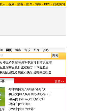
女人
-
视频
-
播客
-
邮件
-
博客
-
BBS
-
我说两句
闻
网页
博客
音乐
图片
说吧
长
邓玉娇失踪
朝鲜军事演习
日本兵赎罪
改温总讲话
夏日减肥秘方
日本瘦脸法
中共卧底结局
慈禧不快乐
侵略中国报告
更多>>
·
歌手魔
|
这是“演唱会”还是“演
·
田启文
|
加入娱乐圈必读心得（三
·
谢苗
|
息影10年,我无怨无悔!!
·
冯自立
|
后天回京
·
孙铭宇
|
北京的大雾~
上学