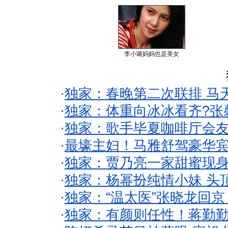
李小璐妈妈也是美女
·
独家：春晚第二次联排 马
·
独家：体重向冰冰看齐?张
·
独家：歌手毕夏咖啡厅会友
·
最壕主妇！马雅舒驾豪华
·
独家：贾乃亮一家甜蜜现身
·
独家：杨幂扮纯情小妹 头
·
独家：“温太医”张晓龙回京
·
独家：有颜则任性！蒋勤