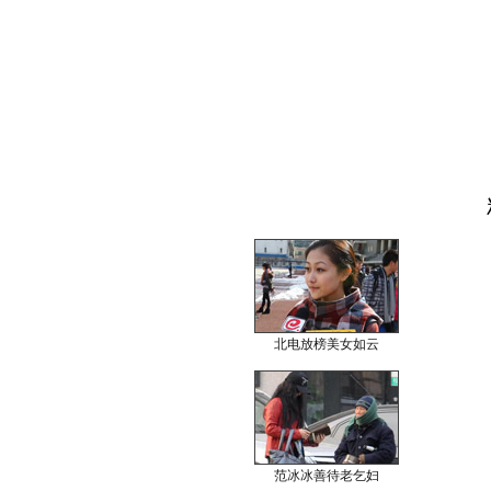
北电放榜美女如云
范冰冰善待老乞妇