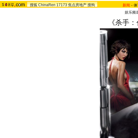
搜狐
ChinaRen
17173
焦点房地产
搜狗
新闻
-
体
娱乐频
《杀手：