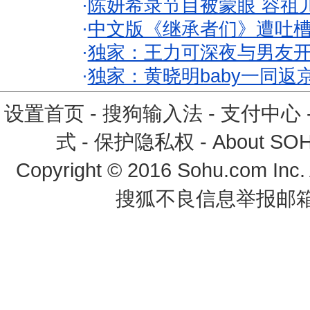
·
陈妍希录节目被蒙眼 容祖
·
中文版《继承者们》遭吐槽
·
独家：王力可深夜与男友开
·
独家：黄晓明baby一同返
设置首页
-
搜狗输入法
-
支付中心
式
-
保护隐私权
-
About SO
Copyright
©
2016 Sohu.com Inc
搜狐不良信息举报邮