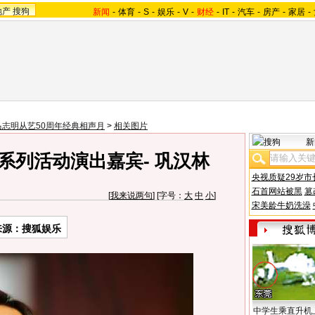
地产
搜狗
新闻
-
体育
-
S
-
娱乐
-
V
-
财经
-
IT
-
汽车
-
房产
-
家居
-
马志明从艺50周年经典相声月
>
相关图片
新
系列活动演出嘉宾- 巩汉林
央视质疑29岁市
石首网站被黑
篡
[
我来说两句
] [字号：
大
中
小
]
宋美龄牛奶洗澡
来源：搜狐娱乐
中学生乘直升机