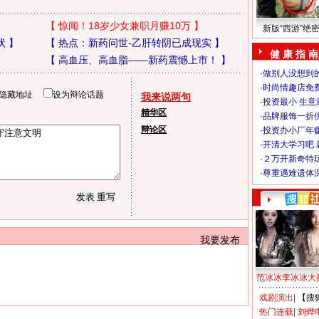
【
惊闻！18岁少女兼职月赚10万
】
新版“西游”绝
状
】
【
热点：新药问世-乙肝转阴已成现实
】
健 康 指 南
【
高血压、高血脂——新药震憾上市！
】
·
做别人没想到的
·
时尚情趣店免
隐藏地址
设为辩论话题
我来说两句
·
投资最小 生意
精华区
·
品牌服饰一折
辩论区
·
投资办小厂年
·
开清大学习吧 
·
２万开新奇特
·
尊重遇难遗体
我要发布
范冰冰李冰冰大
戏剧演出
|
【搜
热门连载
|
刘烨