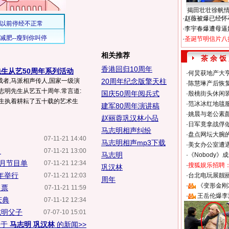
揭田壮壮徐帆
·
赵薇被爆已经怀
·
李宇春爆遭母逼
·
圣诞节明信片八
相关推荐
茶 余 饭
香港回归10周年
生从艺50周年系列活动
·
何炅获地产大亨
者,马派相声传人,国家一级演
20周年纪念版擎天柱
·
陈慧琳产后恢复
志明先生从艺五十周年.常言道:
国庆50周年阅兵式
·
殷桃街头休闲装
先生执着耕耘了五十载的艺术生
·
范冰冰红地毯
建军80周年演讲稿
·
姚晨与老公素
赵丽蓉巩汉林小品
·
日军竟拿战俘
马志明相声纠纷
·
盘点网坛大腕
07-11-21 14:40
马志明相声mp3下载
·
美女办公室遭
甲
07-11-21 13:00
马志明
·
《Nobody》
月节目单
07-11-21 12:34
·
搜狐娱乐招聘
巩汉林
年举行
07-11-21 12:03
·
台北电玩展靓丽S
周年
·
《变形金刚
售票
07-11-21 11:59
·
王岳伦爆李
庆典
07-11-12 12:34
志明父子
07-07-10 15:01
关于
马志明 巩汉林
的新闻>>