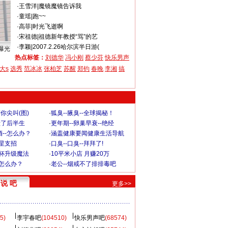
·
王雪洋
|
魔镜魔镜告诉我
·
童瑶
|
跑~~
·
高菲
|
时光飞逝啊
·
宋祖德
|
祖德新年教授“骂”的艺
·
李颖
|
2007.2.26哈尔滨半日游(
曝光
热点标签：
刘德华
冯小刚
蔡少芬
快乐男声
大s
选秀
范冰冰
张柏芝
苏醒
郑钧
春晚
李湘
搞
你尖叫(图)
·
狐臭--腋臭--全球揭秘！
毁了后半生
·
更年期--卵巢早衰--绝经
--怎么办？
·
涵盖健康要闻健康生活导航
明星支招
·
口臭--口臭--拜拜了!
罩杯升级魔法
·
10平米小店 月赚20万
-怎么办？
·
老公--烟戒不了排排毒吧
说 吧
更多>>
5)
李宇春吧
(104510)
快乐男声吧
(68574)