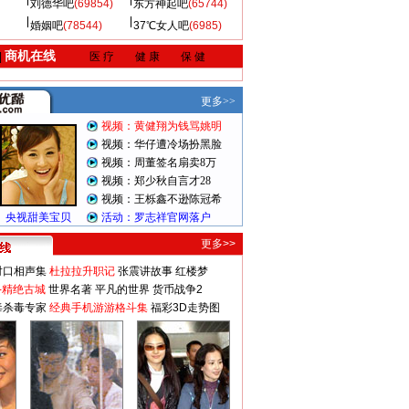
刘德华吧
(69854)
东方神起吧
(65744)
婚姻吧
(78544)
37℃女人吧
(6985)
商机在线
|
医 疗
健 康
保 健
更多>>
对口相声集
杜拉拉升职记
张震讲故事
红楼梦
-精绝古城
世界名著
平凡的世界
货币战争2
毒杀毒专家
经典手机游游格斗集
福彩3D走势图