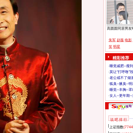
高圆圆同居男友
朱军
赵薇
电影
笑
明星
精彩推荐
·
睡觉减肥--瘦到
·
莫让“打呼噜”
·
老公戒不了烟酒
·
狐臭--腋臭--
·
睡觉--丰胸--
·
女人--更年期-
说 吧 排 行
上证指数
(7744