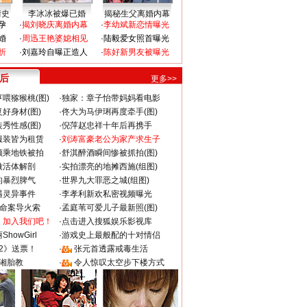
情史
李冰冰被爆已婚
揭秘生父离婚内幕
孕
·
揭刘晓庆离婚内幕
·
李幼斌新恋情曝光
婚
·
周迅王艳婆媳相见
·
陆毅爱女照首曝光
折
·
刘嘉玲自曝正造人
·
陈好新男友被曝光
 后
更多>>
喂猕猴桃(图)
·
独家：章子怡带妈妈看电影
好身材(图)
·
佟大为马伊琍再度牵手(图)
秀性感(图)
·
倪萍赵忠祥十年后再携手
服装皆为租赁
·
刘涛富豪老公为家产求生子
颜乘地铁被拍
·
舒淇醉酒瞬间惨被抓拍(图)
做活体解剖
·
实拍漂亮的地摊西施(组图)
的暴烈脾气
·
世界九大罪恶之城(组图)
遇灵异事件
·
李孝利新欢私密视频曝光
成命案导火索
·
孟庭苇可爱儿子最新照(图)
：加入我们吧！
·
点击进入搜狐娱乐影视库
howGirl
·
游戏史上最般配的十对情侣
2》送票！
·
张元首透露戒毒生活
湘胎教
·
令人惊叹太空步下楼方式