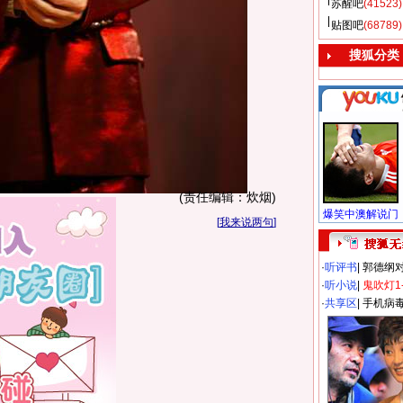
苏醒吧
(41523)
贴图吧
(68789)
搜狐分类
(责任编辑：炊烟)
[
我来说两句
]
·
听评书
|
郭德纲
·
听小说
|
鬼吹灯1
·
共享区
|
手机病