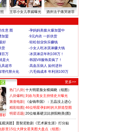
密照
王菲小女儿李嫣曝光
酒井法子痛哭谢罪
生意 图
·
孕妈妈美腹火爆加盟中
费加盟
·
9元内衣 一折供货
最好
·
轻松创业快乐赚钱
供货
·
小女人吃冰淇淋赚大钱
赚百万
·
冰淇淋店年利108万！
就是火
·
韩国V8服饰卖疯了！
玩具超市
·
高血压病人 如何进补
深埋代替火化
·
六毛钱成本 年利润100万
更多>>
热门八卦
|
十大明星脸女模揭晓（组图）
八卦爆料
|
刘欢与美女主持情史大曝光
第壹电影
|
《金钱帝国》：王晶没上进心
精彩组图
|
46位明星孕妇时的大胆造型图
明星话题
|
20位银幕硬汉比拼阳刚美(图)
撞衫
狐观演团】普契尼歌剧《艺术家生涯》打分贴
电影里15位大牌女星美图大盘点（组图）