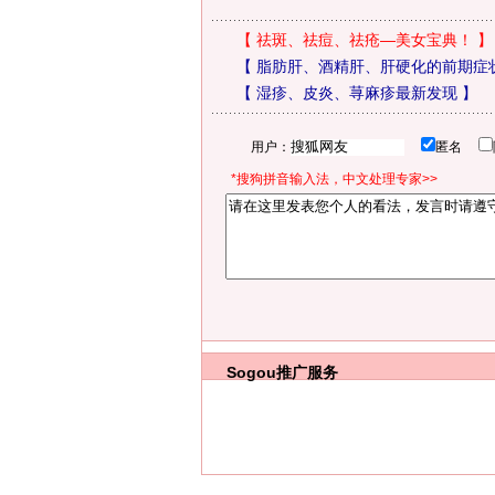
【
祛斑、祛痘、祛疮—美女宝典！
】
【
脂肪肝、酒精肝、肝硬化的前期症
【
湿疹、皮炎、荨麻疹最新发现
】
用户：
匿名
*搜狗拼音输入法，中文处理专家>>
Sogou推广服务