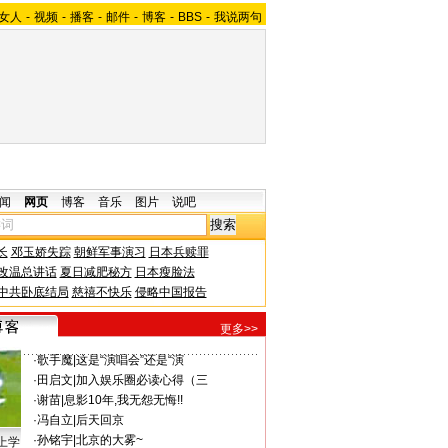
女人
-
视频
-
播客
-
邮件
-
博客
-
BBS
-
我说两句
闻
网页
博客
音乐
图片
说吧
长
邓玉娇失踪
朝鲜军事演习
日本兵赎罪
改温总讲话
夏日减肥秘方
日本瘦脸法
中共卧底结局
慈禧不快乐
侵略中国报告
更多>>
·
歌手魔
|
这是“演唱会”还是“演
·
田启文
|
加入娱乐圈必读心得（三
·
谢苗
|
息影10年,我无怨无悔!!
·
冯自立
|
后天回京
·
孙铭宇
|
北京的大雾~
上学