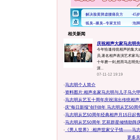
相关新闻
庆祝相声大家马志明先
今年恰逢传统相声的集大成
员,著名相声表演艺术家马
十年磨一剑,然而马志明
涯...
07-11-12 19:19
·
马志明个人简介
·
资料图片:相声名家马志明与儿子马六
·
马志明从艺五十周年庆祝演出传统相声
·
庆"每日新报"创刊8年 马志明从艺50周
·
马志明从艺50周年经典相声月15日起
·
马志明从艺50周年 艺苑群星倾情助阵
·
《男人世界》:相声世家父子情——马
更多