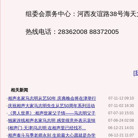
组委会票务中心：河西友谊路38号海天大
热线电话：28362008 88372005
[
相关新闻
·
相声名家马志明从艺50年 庆典晚会将在津举行
07-11-12 09:10
·
庆祝相声大家马志明先生从艺50周年系列活动
07-11-02 16:30
·
《男人世界》:相声世家父子情——马志明父子
07-07-10 15:01
·
独家连线相声名家马志明 感觉很意外表示哀悼
07-06-24 02:08
·
[相声门·天津]马志明:在相声里已经找不...
06-12-21 14:01
·
相声泰斗马季老师永别 生前最大心愿就是办学
06-12-21 11:07