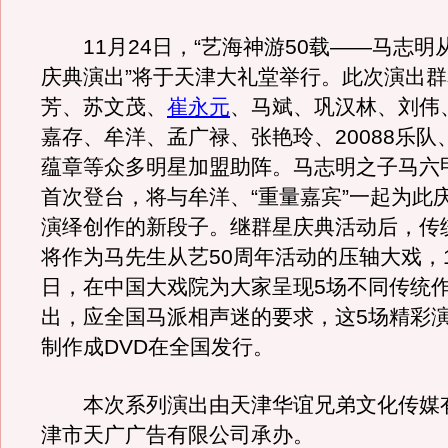
11月24日，“艺海神游50载——马志明从
庆典演出”将于天津大礼堂举行。此次演出
芳、苏文茂、
崔永元
、马斌、巩汉林、刘伟
嘉存、牟洋、孟广禄、张艳玲、20088乐队
蕴章等众多明星加盟助阵。马志明之子马六
首次登台，将与牟洋、“重量嘉宾”一起为此
演绎创作的新段子。继群星庆典活动后，传
将作为马先生从艺50周年活动的压轴大戏，
日，在中国大戏院为大家呈现5场不同传统
出，应全国马派相声迷的要求，这5场精彩
制作成DVD在全国发行。
本次系列演出由天津华谊兄弟文化传媒
津市天广广告有限公司承办。