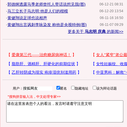
·
郭德纲透露马季老师曾托人带话说想见我(图)
06-12-21 08:31
·
马三立长子马志明:他是人们的楷模
06-12-20 13:54
·
黄健翔说足球也说相声
06-11-16 16:50
·
黄健翔出言讽刺李咏染发 称他是央视特例(图)
06-11-07 09:29
更多关于
马志明 庆典
的新闻>>
用户：
匿名
隐藏地址
设为辩论话题
*搜狗拼音输入法，中文处理专家>>