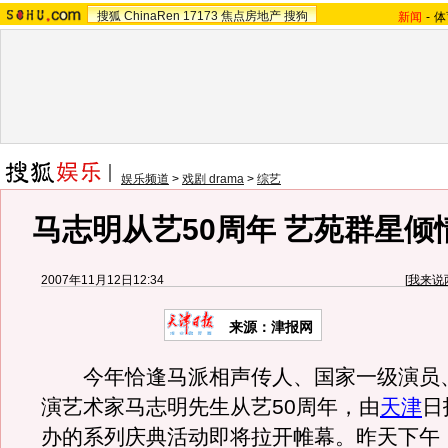
搜狐
ChinaRen
17173
焦点房地产
搜狗
新闻
-
体
娱乐频道
>
戏剧 drama
>
综艺
马志明从艺50周年 艺苑群星倾
2007年11月12日12:34
[
我来说
来源：津报网
今年恰逢马派相声传人、国家一级演员
演艺术家马志明先生从艺50周年，由
天津
日
办的系列庆典活动即将拉开帷幕。昨天下午