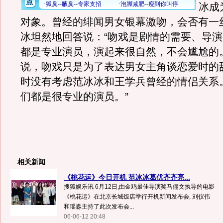
冰成
对象。曾经的绯闻男女银幕激吻，会否有一
冰坦然地回答说：“吻戏是剧情的需要、导
都是专业演员，演起来很自然，不会尴尬的
说，吻戏只是为了表达男女主角谈恋爱时的
时没有考虑范冰冰和王学兵曾经的情侣关系
们都是很专业的演员。”
相关新闻
《桃花运》今日开机 范冰冰葛优齐齐亮...
搜狐娱乐讯 6月12日,由金鸡最佳导演奖马俪文执导的电影
《桃花运》在北京长城饭店举行开机新闻发布会, 刘仪伟
和瑶淼主持了此次发布会...
06-06-12 20:48