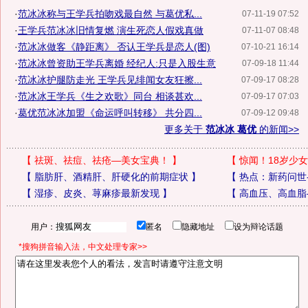
·
范冰冰称与王学兵拍吻戏最自然 与葛优私...
07-11-19 07:52
·
王学兵范冰冰旧情复燃 演生死恋人假戏真做
07-11-07 08:48
·
范冰冰做客《静距离》 否认王学兵是恋人(图)
07-10-21 16:14
·
范冰冰曾资助王学兵离婚 经纪人:只是入股生意
07-09-18 11:44
·
范冰冰护腿防走光 王学兵见绯闻女友狂擦...
07-09-17 08:28
·
范冰冰王学兵《生之欢歌》同台 相谈甚欢...
07-09-17 07:03
·
葛优范冰冰加盟《命运呼叫转移》 共分四...
07-09-12 09:48
更多关于
范冰冰 葛优
的新闻>>
【
祛斑、祛痘、祛疮—美女宝典！
】
【
惊闻！18岁少女
【
脂肪肝、酒精肝、肝硬化的前期症状
】
【
热点：新药问世
【
湿疹、皮炎、荨麻疹最新发现
】
【
高血压、高血脂
用户：
匿名
隐藏地址
设为辩论话题
*搜狗拼音输入法，中文处理专家>>