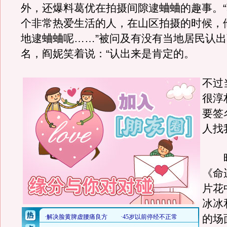
外，还爆料葛优在拍摄间隙逮蛐蛐的趣事。
个非常热爱生活的人，在山区拍摄的时候，
地逮蛐蛐呢……”被问及有没有当地居民认
名，阎妮笑着说：“认出来是肯定的。
不过
很淳
要签
人找
昨
《命
片花
冰冰
的场