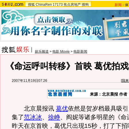
搜狐
ChinaRen
17173
焦点房地产
搜狗
新闻
-
体
娱乐频道
>
电影 Movie
>
电影新闻
《命运呼叫转移》首映 葛优拍
2007年11月19日07:26
[
我来
来源：北京晨报 作者
北京晨报讯
葛优
依然是贺岁档最具吸引
集了
范冰冰
、
徐峥
、阎妮等诸多明星的《命
昨天在京首映，葛优只出现15秒，打了下招