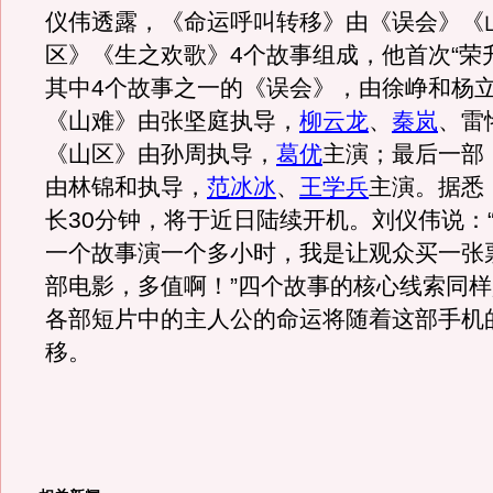
仪伟透露，《命运呼叫转移》由《误会》《
区》《生之欢歌》4个故事组成，他首次“荣
其中4个故事之一的《误会》，由徐峥和杨
《山难》由张坚庭执导，
柳云龙
、
秦岚
、雷
《山区》由孙周执导，
葛优
主演；最后一部
由林锦和执导，
范冰冰
、
王学兵
主演。据悉
长30分钟，将于近日陆续开机。刘仪伟说：
一个故事演一个多小时，我是让观众买一张
部电影，多值啊！”四个故事的核心线索同
各部短片中的主人公的命运将随着这部手机
移。