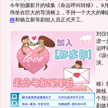
今年拍摄影片的续集《命运呼叫转移》。9月
伟坐在巨大的导演椅上，手持一个大大的喇
峥
和杨立新等剧组人员正式开工。
刘仪
进一
运呼
《误
演。
《
移》
路线
个导
剧故