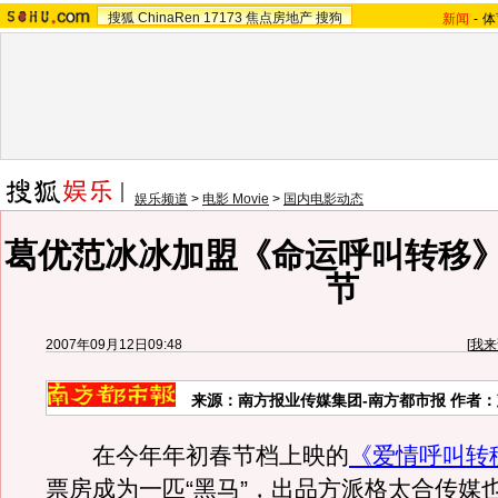
搜狐
ChinaRen
17173
焦点房地产
搜狗
新闻
-
体
娱乐频道
>
电影 Movie
>
国内电影动态
葛优范冰冰加盟《命运呼叫转移》
节
2007年09月12日09:48
[
我来
来源：南方报业传媒集团-南方都市报 作者
在今年年初春节档上映的
《爱情呼叫转
票房成为一匹“黑马”，出品方派格太合传媒