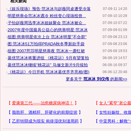
相关新闻
·
《娱乐现场》预告:范冰冰与赵薇同桌遭受冷落
07-09-11 14:20
·
明星慈善会范冰冰遇冷 粉丝变心现场投曾...
07-09-10 10:28
·
子怡赵薇周迅李冰冰姐妹聚会 范冰冰被众...
07-09-10 07:22
·
2007年度中国最具公益心的慈善明星:范冰冰
07-09-09 01:09
·
组图:慈善明星依次上台 范冰冰明显"不合群"
07-09-08 23:13
·
图:范冰冰51万拍得PRADA秋冬季新款手袋
07-09-08 23:06
·
组图:2007芭莎明星慈善夜 范冰冰一袭红裙
07-09-08 19:53
·
葛优范冰冰将重进组 《桃花运》9月有望复拍
06-08-19 14:57
·
葛优范冰冰继续"桃花运" 马俪文新片9月续拍
06-08-16 09:37
·
《桃花运》今日开机 范冰冰葛优齐齐亮相(图)
06-06-12 20:48
更多关于
范冰冰 刘仪伟
的新闻>>