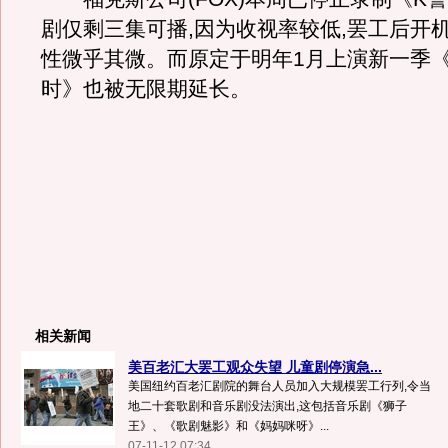
剧仅剩三集可播,因为收视率较低,罢工后开
性微乎其微。而原定于明年1月上演新一季《
时》也被无限期延长。
相关新闻
美百老汇大罢工观众失望 儿童剧停演急...
美国纽约百老汇剧院的舞台人员加入大规模罢工行列,令当
地二十套歌剧和音乐剧没法演出,这包括音乐剧《狮子
王》、《歌剧魅影》和《妈妈咪呀》...
07-11-12 07:34