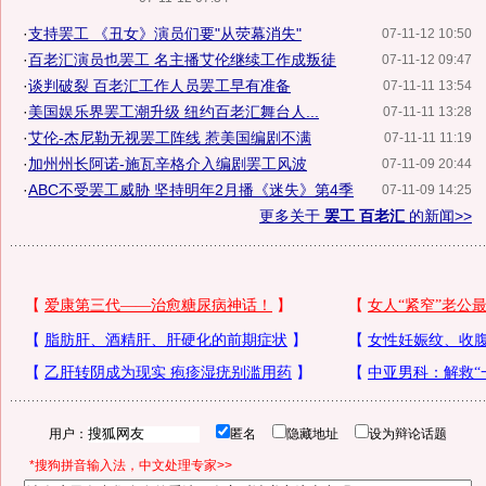
·
支持罢工 《丑女》演员们要"从荧幕消失"
07-11-12 10:50
·
百老汇演员也罢工 名主播艾伦继续工作成叛徒
07-11-12 09:47
·
谈判破裂 百老汇工作人员罢工早有准备
07-11-11 13:54
·
美国娱乐界罢工潮升级 纽约百老汇舞台人...
07-11-11 13:28
·
艾伦-杰尼勒无视罢工阵线 惹美国编剧不满
07-11-11 11:19
·
加州州长阿诺-施瓦辛格介入编剧罢工风波
07-11-09 20:44
·
ABC不受罢工威胁 坚持明年2月播《迷失》第4季
07-11-09 14:25
更多关于
罢工 百老汇
的新闻>>
用户：
匿名
隐藏地址
设为辩论话题
*搜狗拼音输入法，中文处理专家>>