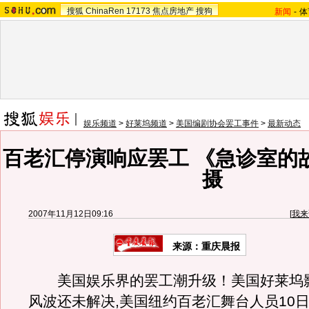
搜狐
ChinaRen
17173
焦点房地产
搜狗
新闻
-
体
娱乐频道
>
好莱坞频道
>
美国编剧协会罢工事件
>
最新动态
百老汇停演响应罢工 《急诊室的
摄
2007年11月12日09:16
[
我来
来源：重庆晨报
美国娱乐界的罢工潮升级！美国好莱坞
风波还未解决,美国纽约百老汇舞台人员10日