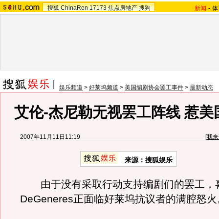
搜狐
ChinaRen
17173
焦点房地产
搜狗
新闻
-
体
娱乐频道
>
好莱坞频道
>
美国编剧协会罢工事件
>
最新动态
艾伦-杰尼勒无视罢工阵线 惹美
2007年11月11日11:19
[
我来
来源：搜狐娱乐
由于没有采取行动支持编剧们的罢工，喜剧
DeGeneres正面临好莱坞抗议者的满腔怒火