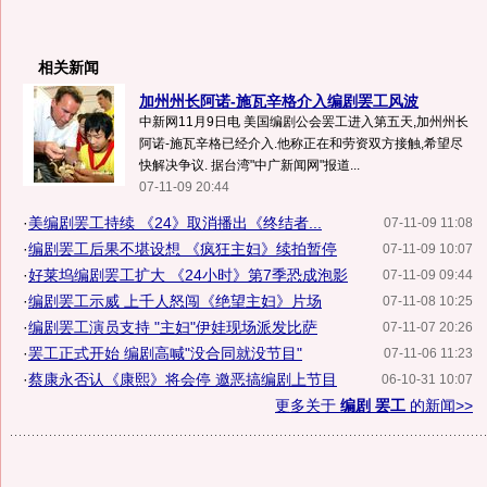
相关新闻
加州州长阿诺-施瓦辛格介入编剧罢工风波
中新网11月9日电 美国编剧公会罢工进入第五天,加州州长
阿诺-施瓦辛格已经介入.他称正在和劳资双方接触,希望尽
快解决争议. 据台湾"中广新闻网"报道...
07-11-09 20:44
·
美编剧罢工持续 《24》取消播出《终结者...
07-11-09 11:08
·
编剧罢工后果不堪设想 《疯狂主妇》续拍暂停
07-11-09 10:07
·
好莱坞编剧罢工扩大 《24小时》第7季恐成泡影
07-11-09 09:44
·
编剧罢工示威 上千人怒闯《绝望主妇》片场
07-11-08 10:25
·
编剧罢工演员支持 "主妇"伊娃现场派发比萨
07-11-07 20:26
·
罢工正式开始 编剧高喊"没合同就没节目"
07-11-06 11:23
·
蔡康永否认《康熙》将会停 邀恶搞编剧上节目
06-10-31 10:07
更多关于
编剧 罢工
的新闻>>