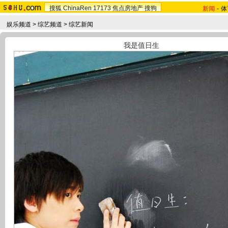
搜狐
ChinaRen
17173
焦点房地产
搜狗
新闻
-
体
娱乐频道
>
综艺频道
>
综艺新闻
我是值日生