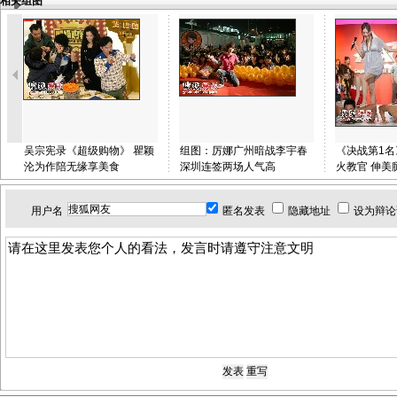
相关组图
吴宗宪录《超级购物》 瞿颖
组图：厉娜广州暗战李宇春
《决战第1
沦为作陪无缘享美食
深圳连签两场人气高
火教官 伸美
用户名
匿名发表
隐藏地址
设为辩论