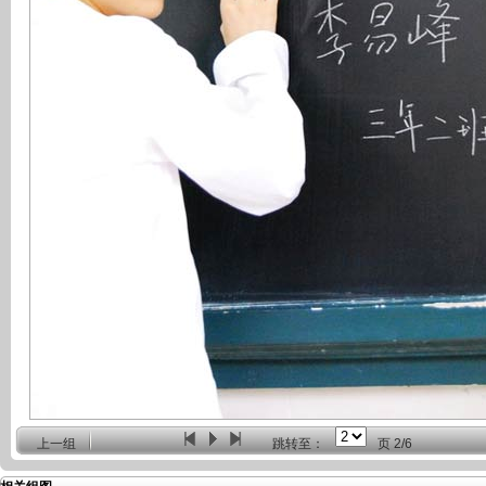
上一组
跳转至：
页
2/6