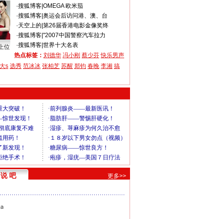
·
搜狐博客
|
OMEGA 欧米茄
·
搜狐博客
|
奥运会后访问港、澳、台
·
天空上的
|
第26届香港电影金像奖终
·
搜狐博客
|
"2007中国警察汽车拉力
·
搜狐博客
|
世界十大名表
上位
热点标签：
刘德华
冯小刚
蔡少芬
快乐男声
大s
选秀
范冰冰
张柏芝
苏醒
郑钧
春晚
李湘
搞
说 吧
更多>>
ａ