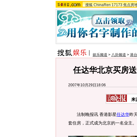
搜狐
ChinaRen
17173
焦点房
娱乐频道
>
八卦频道
>
港
任达华北京买房送
2007年10月29日18:06
来
法制晚报讯 香港影星
任达华
昨
套住房，正式成为北京的一名业主。