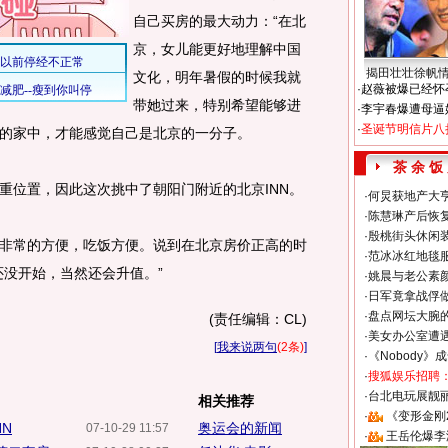
自己买房的最大动力：“在北
京，女儿能更好地理解中国
揭田壮壮徐帆
文化，明年暑假的时候我就
·
赵薇被爆已经怀
带她过来，特别希望能够进
·
李宇春爆遭母逼
·
圣诞节明信片八
的家中，才能感觉自己是北京的一分子。
茶 余 饭
位置，因此这次挑中了朝阳门附近的北京INN。
·
何炅获地产大亨
·
陈慧琳产后恢复
·
殷桃街头休闲装
常的方便，吃饭方便。说到在北京房价正高的时
·
范冰冰红地毯
还没开始，当然还会升值。”
·
姚晨与老公素
·
日军竟拿战俘
·
盘点网坛大腕
(责任编辑：CL)
·
美女办公室遭
[
我来说两句
(2条)
]
·
《Nobody》
·
搜狐娱乐招聘
·
台北电玩展靓丽S
相关推荐
·
《变形金刚
N
奥运会的新闻
07-10-29 11:57
·
王岳伦爆李