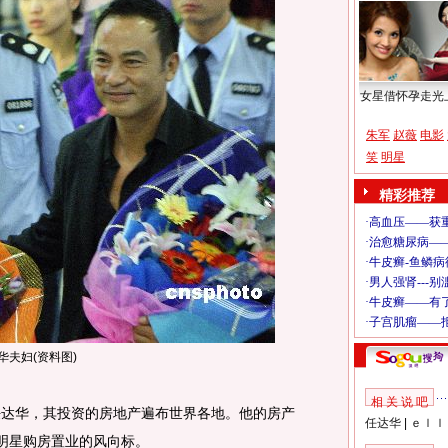
女星借怀孕走光
朱军
赵薇
电影
笑
明星
精彩推荐
华夫妇(资料图)
相 关 说 吧
达华，其投资的房地产遍布世界各地。他的房产
任达华
|
ｅｌｌ
界明星购房置业的风向标。