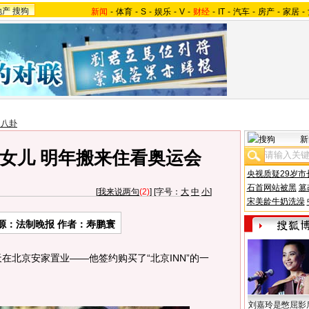
地产
搜狗
新闻
-
体育
-
S
-
娱乐
-
V
-
财经
-
IT
-
汽车
-
房产
-
家居
-
台八卦
新
女儿 明年搬来住看奥运会
央视质疑29岁市
石首网站被黑
篡
[
我来说两句
(2)
] [字号：
大
中
小
]
宋美龄牛奶洗澡
源：法制晚报 作者：寿鹏寰
天在北京安家置业——他签约购买了“北京INN”的一
刘嘉玲是憋屈影