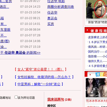
第二套房
任达华 电影
07-10-28 00:27
店...
商圈分析调查问卷
07-10-24 14:23
任达华
07-10-23 10:54
艳福
奥运会
07-10-22 08:21
新版“西游”绝
...
买房
07-10-10 14:01
豪车显眼
07-10-08 08:04
健 康 指 南
...
07-10-07 07:28
查(图)
07-10-04 14:06
...
07-09-27 15:19
关于
任达华 奥运会
的新闻>>
隐藏地址
设为辩论话题
我来说两句
(2条)
范冰冰李冰冰大
精华区