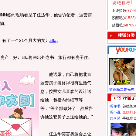
说 吧 排 行
上证指数
(7744
NN签约现场看见了任达华，他告诉记者，这套房
苏醒吧
(41523)
物。
贴图吧
(68789)
搜狐分类
有了一个21个月大的女儿
Ella
。
产，好让Ella将来出外念书、旅行都有房子住。
他透露，自己将把北京
这套房子装修得很有生活气
芙蓉杨二走光秀
息，按照女儿喜欢的设计送
给她，包括内饰细节等
·
听评书
|
郭德纲
等：“等全部做好了，然后告
·
听小说
|
鬼吹灯1
诉她这套房子是送给她的。”
·
共享区
|
手机病
任达华笑言奥运会是让