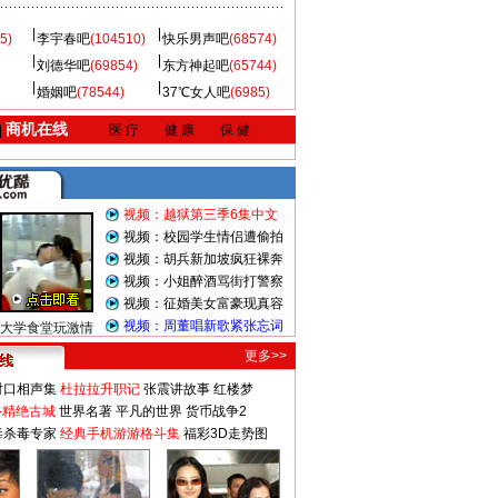
5)
李宇春吧
(104510)
快乐男声吧
(68574)
刘德华吧
(69854)
东方神起吧
(65744)
婚姻吧
(78544)
37℃女人吧
(6985)
商机在线
|
医 疗
健 康
保 健
视频：越狱第三季6集中文
视频：校园学生情侣遭偷拍
视频：胡兵新加坡疯狂裸奔
视频：小姐醉酒骂街打警察
视频：征婚美女富豪现真容
视频：周董唱新歌紧张忘词
大学食堂玩激情
更多>>
对口相声集
杜拉拉升职记
张震讲故事
红楼梦
-精绝古城
世界名著
平凡的世界
货币战争2
毒杀毒专家
经典手机游游格斗集
福彩3D走势图