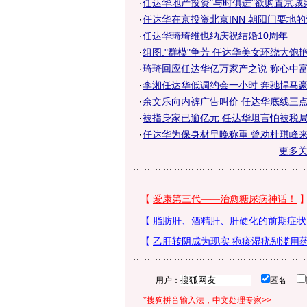
·
任达华地产投资"与时俱进"欲购置京城
·
任达华在京投资北京INN 朝阳门要地的酒
·
任达华琦琦维也纳庆祝结婚10周年
·
组图:"群模"争芳 任达华美女环绕大饱
·
琦琦回应任达华亿万家产之说 称心中富有
·
李湘任达华低调约会一小时 奔驰悍马
·
余文乐向内裤广告叫价 任达华底线三点不
·
被指身家已逾亿元 任达华坦言怕被税局
·
任达华为保身材早晚称重 曾劝杜琪峰来渝
更多
用户：
匿名
*搜狗拼音输入法，中文处理专家>>