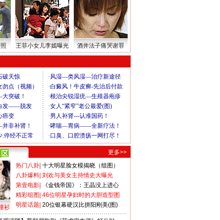
密照
王菲小女儿李嫣曝光
酒井法子痛哭谢罪
更多>>
热门八卦
|
十大明星脸女模揭晓（组图）
八卦爆料
|
刘欢与美女主持情史大曝光
第壹电影
|
《金钱帝国》：王晶没上进心
精彩组图
|
46位明星孕妇时的大胆造型图
明星话题
|
20位银幕硬汉比拼阳刚美(图)
撞衫