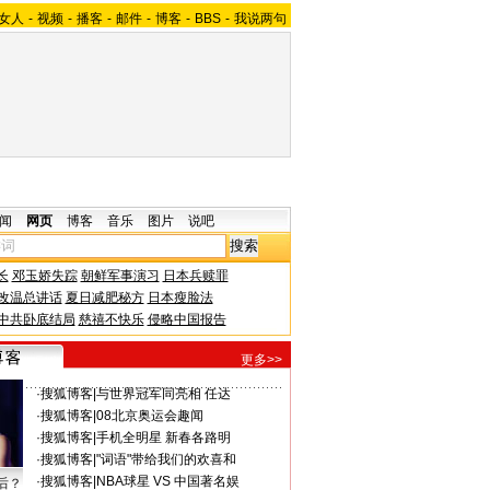
女人
-
视频
-
播客
-
邮件
-
博客
-
BBS
-
我说两句
闻
网页
博客
音乐
图片
说吧
长
邓玉娇失踪
朝鲜军事演习
日本兵赎罪
改温总讲话
夏日减肥秘方
日本瘦脸法
中共卧底结局
慈禧不快乐
侵略中国报告
更多>>
·
搜狐博客
|
与世界冠军同亮相 任达
·
搜狐博客
|
08北京奥运会趣闻
·
搜狐博客
|
手机全明星 新春各路明
·
搜狐博客
|
"词语"带给我们的欢喜和
·
搜狐博客
|
NBA球星 VS 中国著名娱
后？