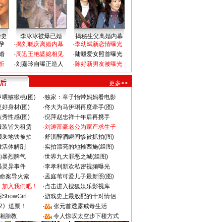
情史
李冰冰被爆已婚
揭秘生父离婚内幕
孕
·
揭刘晓庆离婚内幕
·
李幼斌新恋情曝光
婚
·
周迅王艳婆媳相见
·
陆毅爱女照首曝光
折
·
刘嘉玲自曝正造人
·
陈好新男友被曝光
 后
更多>>
喂猕猴桃(图)
·
独家：章子怡带妈妈看电影
好身材(图)
·
佟大为马伊琍再度牵手(图)
秀性感(图)
·
倪萍赵忠祥十年后再携手
服装皆为租赁
·
刘涛富豪老公为家产求生子
颜乘地铁被拍
·
舒淇醉酒瞬间惨被抓拍(图)
做活体解剖
·
实拍漂亮的地摊西施(组图)
的暴烈脾气
·
世界九大罪恶之城(组图)
遇灵异事件
·
李孝利新欢私密视频曝光
成命案导火索
·
孟庭苇可爱儿子最新照(图)
：加入我们吧！
·
点击进入搜狐娱乐影视库
howGirl
·
游戏史上最般配的十对情侣
2》送票！
·
张元首透露戒毒生活
湘胎教
·
令人惊叹太空步下楼方式