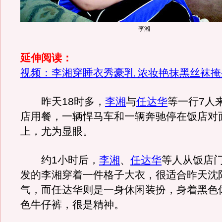
李湘
延伸阅读：
视频：李湘穿睡衣秀豪乳 浓妆艳抹黑丝袜掩
昨天18时多，
李湘
与
任达华
等一行7人
店用餐，一辆悍马车和一辆奔驰停在饭店对
上，尤为显眼。
约1小时后，
李湘
、
任达华
等人从饭店
发的李湘穿着一件格子大衣，很适合昨天沈
气，而任达华则是一身休闲装扮，身着黑色
色牛仔裤，很是精神。