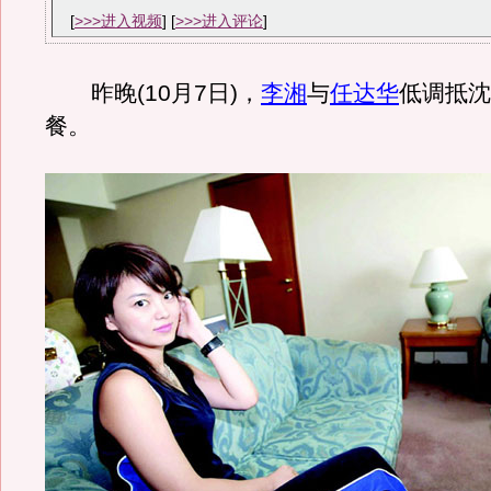
[
>>>进入视频
] [
>>>进入评论
]
昨晚(10月7日)，
李湘
与
任达华
低调抵沈
餐。