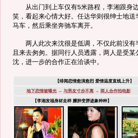
从出门到上车仅有5米路程，李湘跟身边
笑，看起来心情大好。任达华则很绅士地送
马车，然后乘坐奔驰车离开。
两人此次来沈很是低调，不仅此前没有
且来去匆匆。据同行人员透露，两人是受某
沈，进一步的合作正在洽谈中。
【绯闻恋情愈演愈烈 爱情温度直线上升】
地下恋情被曝光
→
与男友寸步不离
→
两人合作拍电影
【李湘发福身材走样 臃肿变胖迹象种种】