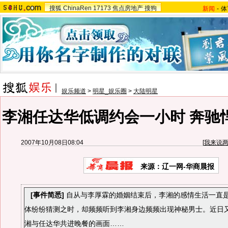
搜狐
ChinaRen
17173
焦点房地产
搜狗
新闻
-
体
娱乐频道
>
明星_娱乐圈
>
大陆明星
李湘任达华低调约会一小时 奔驰
2007年10月08日08:04
[
我来说
来源：辽一网-华商晨报
[事件简悉]
自从与李厚霖的婚姻结束后，李湘的感情生活一直
体纷纷猜测之时，却频频听到李湘身边频频出现神秘男士。近日
湘与任达华共进晚餐的画面
……