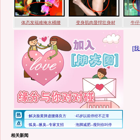
体态发福难掩水桶腰
变身肌肉显悍壮身材
牛仔
[
我
相关新闻