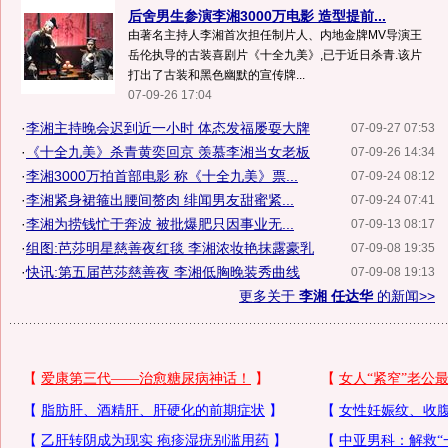
后舍男生参演李湘3000万电影 造型提前...
由著名主持人李湘首次担任制片人、内地金牌MV导演王
岳伦执导的古装喜剧片《十全九美》,已于近日杀青.该片
打出了古装和黑色幽默的宣传牌...
07-09-26 17:04
·
李湘主持晚会迟到近一小时 体态发福屡耍大牌
07-09-27 07:53
·
《十全九美》杀青黄奕回京 羡慕李湘当女老板
07-09-26 14:34
·
李湘3000万拍首部电影 称《十全九美》票...
07-09-24 08:12
·
李湘紧身裙箍出腰间赘肉 绯闻男友甜蜜紧...
07-09-24 07:41
·
李湘为捞钱忙于奔波 被批爆肥只因事业无...
07-09-13 08:17
·
组图:芭莎明星慈善夜红毯 李湘浓妆艳抹露豪乳
07-09-08 19:35
·
快讯:第五届芭莎慈善夜 李湘低胸晚装秀曲线
07-09-08 19:13
更多关于
李湘 任达华
的新闻>>