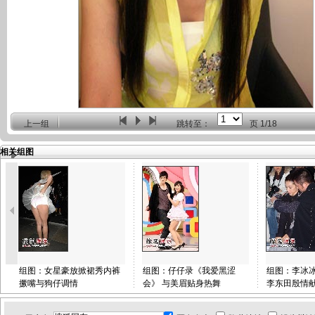
上一组
跳转至：
页
1/18
相关组图
组图：女星豪放掀裙秀内裤
组图：仔仔录《我爱黑涩
组图：李冰
撅嘴与狗仔调情
会》 与美眉贴身热舞
李东田殷情