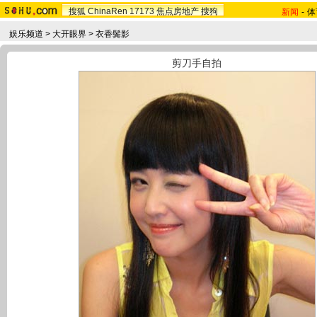
搜狐
ChinaRen
17173
焦点房地产
搜狗
新闻
-
体
娱乐频道
>
大开眼界
>
衣香鬓影
剪刀手自拍