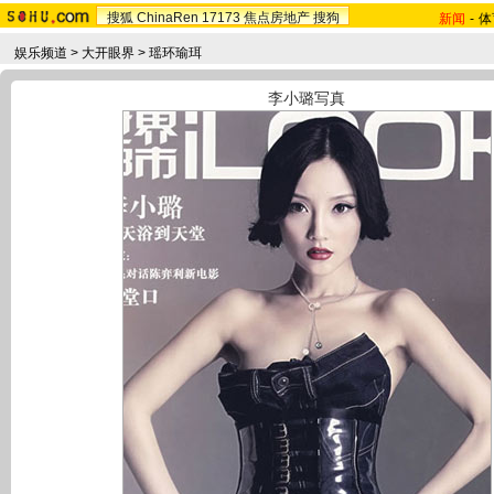
搜狐
ChinaRen
17173
焦点房地产
搜狗
新闻
-
体
娱乐频道
>
大开眼界
>
瑶环瑜珥
李小璐写真