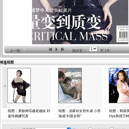
上一组
跳转至：
页
1/9
相关组图
组图：美丽神话越老越妖 刘
组图：汤家幼女初长成 小苏
组图：韩国美
嘉玲婀娜写真
瑞成“封面女郎”
Hye风情万