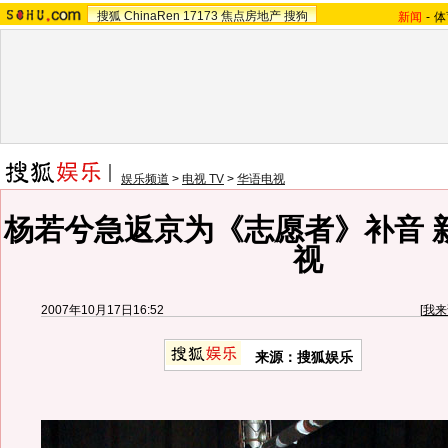
搜狐
ChinaRen
17173
焦点房地产
搜狗
新闻
-
体
娱乐频道
>
电视 TV
>
华语电视
杨若兮急返京为《志愿者》补音 
视
2007年10月17日16:52
[
我来
来源：搜狐娱乐