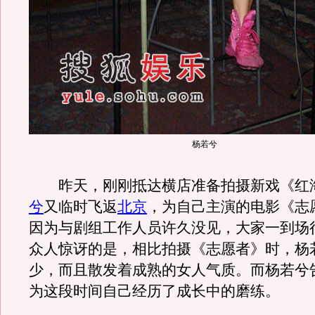
杨若兮
昨天，刚刚抵达横店准备拍摄新戏《红
兮
又临时飞返
北京
，为自己主演的电影《志
因为与剧组工作人员许久没见，大家一到场
众人惊讶的是，相比拍摄《志愿者》时，杨
少，而且散发着成熟的女人气质。而杨若兮
为这段时间自己经历了成长中的磨练。