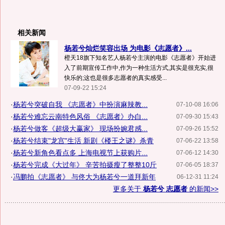
相关新闻
杨若兮灿烂笑容出场 为电影《志愿者》...
橙天18旗下知名艺人杨若兮主演的电影《志愿者》开始进
入了前期宣传工作中,作为一种生活方式,其实是很充实,很
快乐的;这也是很多志愿者的真实感受...
07-09-22 15:24
·
杨若兮突破自我 《志愿者》中扮演麻辣教...
07-10-08 16:06
·
杨若兮难忘云南特色风俗 《志愿者》办白...
07-09-30 15:43
·
杨若兮做客《超级大赢家》 现场扮婉君感...
07-09-26 15:52
·
杨若兮结束"龙宫"生活 新剧《楼王之谜》杀青
07-06-22 13:58
·
杨若兮新角色看点多 上海电视节上获购片...
07-06-12 14:30
·
杨若兮完成《大过年》 辛苦拍摄瘦了整整10斤
07-06-05 18:37
·
冯鹏拍《志愿者》 与佟大为杨若兮一道拜新年
06-12-31 11:24
更多关于
杨若兮 志愿者
的新闻>>