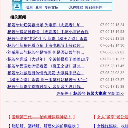
相关新闻
·
杨若兮灿烂笑容出场 为电影《志愿者》加...
07-09-22 15:24
·
杨若兮剪发显真情 《志愿者》中与小演员合作
07-09-13 16:53
·
杨若兮结束"龙宫"生活 新剧《楼王之谜》杀青
07-06-22 13:58
·
杨若兮新角色看点多 上海电视节上获购片...
07-06-12 14:30
·
刘威承认与杨若兮是情侣 但是否认曾与何...
07-06-06 09:03
·
杨若兮完成《大过年》 辛苦拍摄瘦了整整10斤
07-06-05 18:37
·
杨若兮受宠欧洲记者团 《楼王之谜》进龙...
07-05-28 17:45
·
杨若兮刘威眉目传情秀恩爱 大谈将来已在...
07-05-28 08:32
·
《楼王之谜》杀青 周一围笑村姑杨若兮太"土"
07-05-18 07:27
·
杨若兮新剧变都市时尚女 亲历亲为设计靓...
07-05-17 15:38
更多关于
杨若兮 超级大赢家
的新闻>>