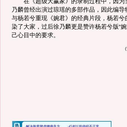
在《超级大赢家》的录制过程中，因为
乃麟曾经出演过琼瑶的多部作品，因此编导
与杨若兮重现《婉君》的经典片段，杨若兮
染了大家，过后徐乃麟更是赞许杨若兮版“婉
己心目中的要求。