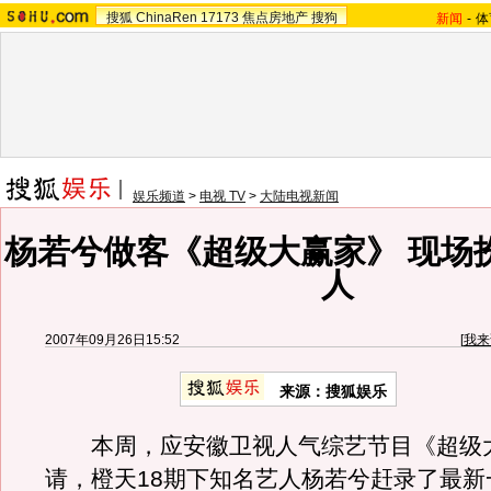
搜狐
ChinaRen
17173
焦点房地产
搜狗
新闻
-
体
娱乐频道
>
电视 TV
>
大陆电视新闻
杨若兮做客《超级大赢家》 现场
人
2007年09月26日15:52
[
我来
来源：搜狐娱乐
本周，应安徽卫视人气综艺节目《超级
请，橙天18期下知名艺人杨若兮赶录了最新