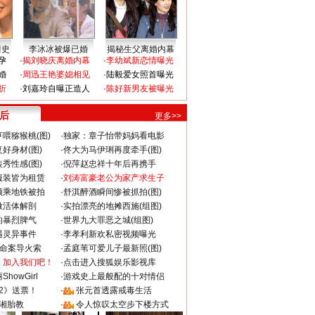
情史
李冰冰被爆已婚
揭秘生父离婚内幕
孕
·
揭刘晓庆离婚内幕
·
李幼斌新恋情曝光
婚
·
周迅王艳婆媳相见
·
陆毅爱女照首曝光
折
·
刘嘉玲自曝正造人
·
陈好新男友被曝光
 后
更多>>
喂猕猴桃(图)
·
独家：章子怡带妈妈看电影
好身材(图)
·
佟大为马伊琍再度牵手(图)
秀性感(图)
·
倪萍赵忠祥十年后再携手
服装皆为租赁
·
刘涛富豪老公为家产求生子
颜乘地铁被拍
·
舒淇醉酒瞬间惨被抓拍(图)
做活体解剖
·
实拍漂亮的地摊西施(组图)
的暴烈脾气
·
世界九大罪恶之城(组图)
遇灵异事件
·
李孝利新欢私密视频曝光
成命案导火索
·
孟庭苇可爱儿子最新照(图)
：加入我们吧！
·
点击进入搜狐娱乐影视库
howGirl
·
游戏史上最般配的十对情侣
2》送票！
·
张元首透露戒毒生活
湘胎教
·
令人惊叹太空步下楼方式