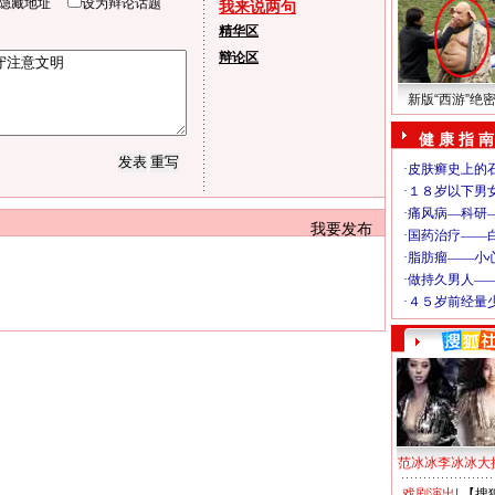
隐藏地址
设为辩论话题
我来说两句
精华区
辩论区
新版“西游”绝
健 康 指 南
我要发布
范冰冰李冰冰大
戏剧演出
|
【搜