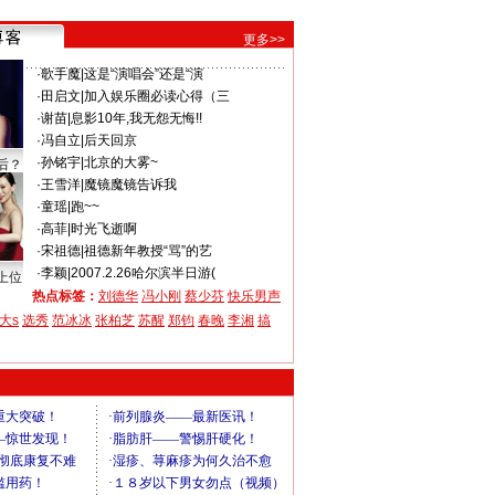
更多>>
·
歌手魔
|
这是“演唱会”还是“演
·
田启文
|
加入娱乐圈必读心得（三
·
谢苗
|
息影10年,我无怨无悔!!
·
冯自立
|
后天回京
·
孙铭宇
|
北京的大雾~
后？
·
王雪洋
|
魔镜魔镜告诉我
·
童瑶
|
跑~~
·
高菲
|
时光飞逝啊
·
宋祖德
|
祖德新年教授“骂”的艺
·
李颖
|
2007.2.26哈尔滨半日游(
上位
热点标签：
刘德华
冯小刚
蔡少芬
快乐男声
大s
选秀
范冰冰
张柏芝
苏醒
郑钧
春晚
李湘
搞