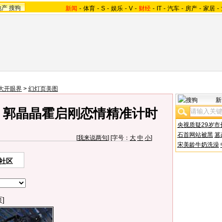
地产
搜狗
新闻
-
体育
-
S
-
娱乐
-
V
-
财经
-
IT
-
汽车
-
房产
-
家居
-
大开眼界
>
幻灯页美图
新
 郭晶晶霍启刚恋情精准计时
央视质疑29岁市
石首网站被黑
篡
[
我来说两句
] [字号：
大
中
小
]
宋美龄牛奶洗澡
社区
]