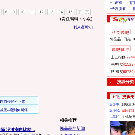
8
9
10
11
12
13
14
15
下一页
(责任编辑：小双)
[
我来说两句
]
相 关 说 吧
郭晶晶
|
田亮
|
说 吧 排 行
上证指数
(7744
苏醒吧
(41523)
贴图吧
(68789)
搜狐分类
·
听评书
|
郭德纲
·
听小说
|
鬼吹灯1
·
共享区
|
手机病
相关推荐
郭晶晶的新闻
 没滋润自比枯...