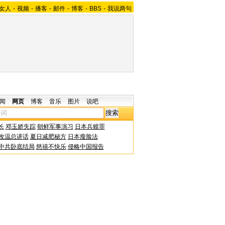
女人
-
视频
-
播客
-
邮件
-
博客
-
BBS
-
我说两句
闻
网页
博客
音乐
图片
说吧
长
邓玉娇失踪
朝鲜军事演习
日本兵赎罪
改温总讲话
夏日减肥秘方
日本瘦脸法
中共卧底结局
慈禧不快乐
侵略中国报告