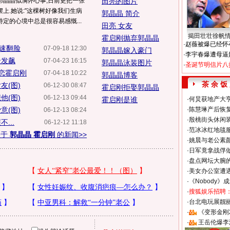
郭晶晶似满怀心事,日前更把一张
田亮的图片
上.她说:"这棵树好像我们生病
郭晶晶 简介
定的心境中总是很容易感慨...
田亮 女友
揭田壮壮徐帆
霍启刚抛弃郭晶晶
·
赵薇被爆已经怀
火速翻脸
07-09-18 12:30
郭晶晶嫁入豪门
·
李宇春爆遭母逼
众发飙
07-04-23 16:15
郭晶晶泳装图片
·
圣诞节明信片八
恋霍启刚
07-04-18 10:22
郭晶晶博客
茶 余 饭
友(图)
06-12-30 08:47
霍启刚拒娶郭晶晶
他(图)
06-12-13 09:44
霍启刚是谁
·
何炅获地产大亨
意(图)
·
陈慧琳产后恢复
06-12-13 08:24
·
殷桃街头休闲装
...
06-12-12 11:18
·
范冰冰红地毯
关于
郭晶晶 霍启刚
的新闻>>
·
姚晨与老公素
·
日军竟拿战俘
·
盘点网坛大腕
·
美女办公室遭
·
《Nobody》
·
搜狐娱乐招聘
·
台北电玩展靓丽S
·
《变形金刚
·
王岳伦爆李