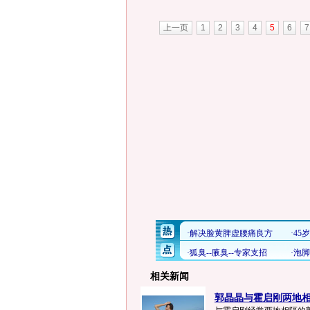
上一页
1
2
3
4
5
6
7
相关新闻
郭晶晶与霍启刚两地相隔