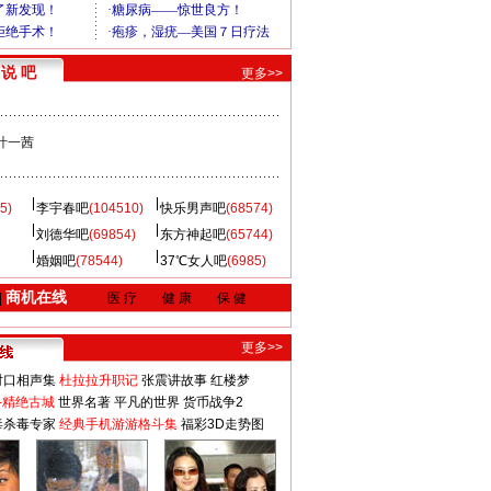
说 吧
更多>>
叶一茜
5)
李宇春吧
(104510)
快乐男声吧
(68574)
刘德华吧
(69854)
东方神起吧
(65744)
婚姻吧
(78544)
37℃女人吧
(6985)
商机在线
|
医 疗
健 康
保 健
更多>>
对口相声集
杜拉拉升职记
张震讲故事
红楼梦
-精绝古城
世界名著
平凡的世界
货币战争2
毒杀毒专家
经典手机游游格斗集
福彩3D走势图