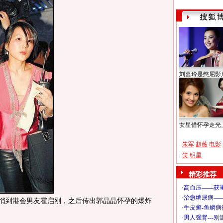
刘嘉玲是憋屈影
女星借怀孕走光
朱军
赵薇
电影
笑
明星
精彩推荐
悄到港会男友霍启刚，之后传出郭晶晶怀孕的爆炸