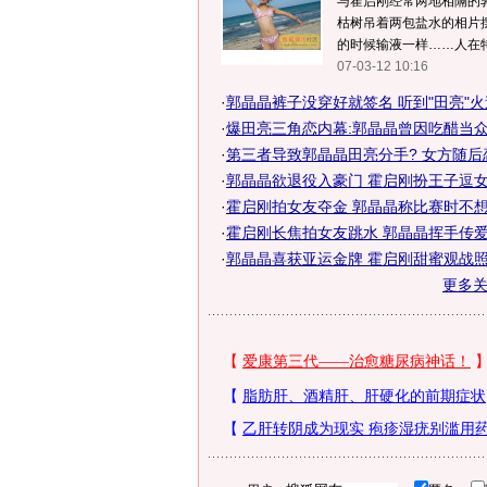
与霍启刚经常两地相隔的
枯树吊着两包盐水的相片摆
的时候输液一样……人在特
07-03-12 10:16
·
郭晶晶裤子没穿好就签名 听到"田亮"
·
爆田亮三角恋内幕:郭晶晶曾因吃醋当
·
第三者导致郭晶晶田亮分手? 女方随后
·
郭晶晶欲退役入豪门 霍启刚扮王子逗女
·
霍启刚拍女友夺金 郭晶晶称比赛时不想
·
霍启刚长焦拍女友跳水 郭晶晶挥手传爱
·
郭晶晶喜获亚运金牌 霍启刚甜蜜观战照不
更多