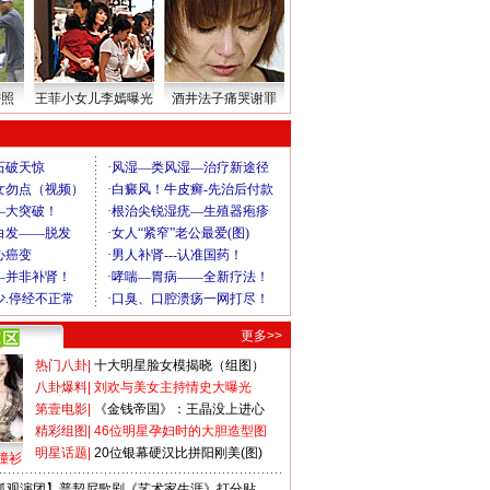
密照
王菲小女儿李嫣曝光
酒井法子痛哭谢罪
更多>>
热门八卦
|
十大明星脸女模揭晓（组图）
八卦爆料
|
刘欢与美女主持情史大曝光
第壹电影
|
《金钱帝国》：王晶没上进心
精彩组图
|
46位明星孕妇时的大胆造型图
明星话题
|
20位银幕硬汉比拼阳刚美(图)
撞衫
狐观演团】普契尼歌剧《艺术家生涯》打分贴