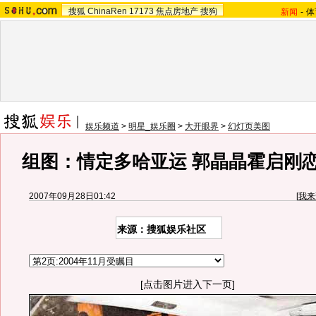
搜狐
ChinaRen
17173
焦点房地产
搜狗
新闻
-
体
娱乐频道
>
明星_娱乐圈
>
大开眼界
>
幻灯页美图
组图：情定多哈亚运 郭晶晶霍启刚
2007年09月28日01:42
[
我来
来源：搜狐娱乐社区
[点击图片进入下一页]