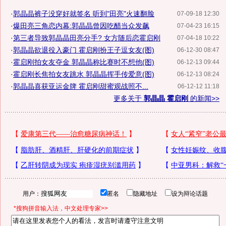
·
郭晶晶裤子没穿好就签名 听到"田亮"火速翻脸
07-09-18 12:30
·
爆田亮三角恋内幕:郭晶晶曾因吃醋当众发飙
07-04-23 16:15
·
第三者导致郭晶晶田亮分手? 女方随后恋霍启刚
07-04-18 10:22
·
郭晶晶欲退役入豪门 霍启刚扮王子逗女友(图)
06-12-30 08:47
·
霍启刚拍女友夺金 郭晶晶称比赛时不想他(图)
06-12-13 09:44
·
霍启刚长焦拍女友跳水 郭晶晶挥手传爱意(图)
06-12-13 08:24
·
郭晶晶喜获亚运金牌 霍启刚甜蜜观战照不...
06-12-12 11:18
更多关于
郭晶晶 霍启刚
的新闻>>
用户：
匿名
隐藏地址
设为辩论话题
*搜狗拼音输入法，中文处理专家>>