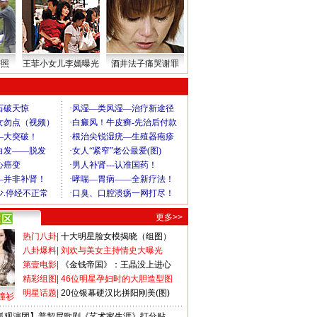
密照
王菲小女儿李嫣曝光
酒井法子痛哭谢罪
更多>>
热门八卦
|
十大明星脸女模揭晓（组图）
八卦爆料
|
刘欢与美女主持情史大曝光
第壹电影
|
《金钱帝国》：王晶没上进心
精彩组图
|
46位明星孕妇时的大胆造型图
明星话题
|
20位银幕硬汉比拼阳刚美(图)
撞衫
狐观演团】普契尼歌剧《艺术家生涯》打分贴