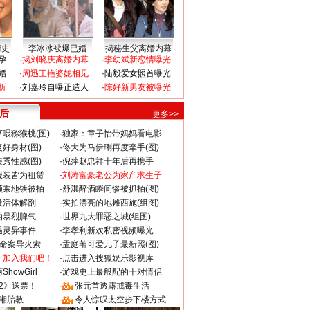
情史
李冰冰被爆已婚
揭秘生父离婚内幕
孕
·
揭刘晓庆离婚内幕
·
李幼斌新恋情曝光
婚
·
周迅王艳婆媳相见
·
陆毅爱女照首曝光
折
·
刘嘉玲自曝正造人
·
陈好新男友被曝光
 后
更多>>
喂猕猴桃(图)
·
独家：章子怡带妈妈看电影
好身材(图)
·
佟大为马伊琍再度牵手(图)
秀性感(图)
·
倪萍赵忠祥十年后再携手
服装皆为租赁
·
刘涛富豪老公为家产求生子
颜乘地铁被拍
·
舒淇醉酒瞬间惨被抓拍(图)
做活体解剖
·
实拍漂亮的地摊西施(组图)
的暴烈脾气
·
世界九大罪恶之城(组图)
遇灵异事件
·
李孝利新欢私密视频曝光
成命案导火索
·
孟庭苇可爱儿子最新照(图)
：加入我们吧！
·
点击进入搜狐娱乐影视库
howGirl
·
游戏史上最般配的十对情侣
2》送票！
·
张元首透露戒毒生活
湘胎教
·
令人惊叹太空步下楼方式