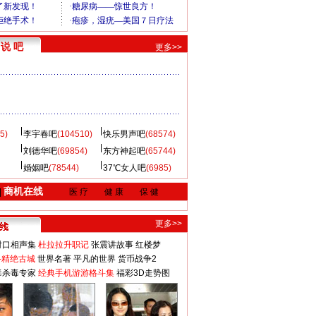
说 吧
更多>>
5)
李宇春吧
(104510)
快乐男声吧
(68574)
刘德华吧
(69854)
东方神起吧
(65744)
婚姻吧
(78544)
37℃女人吧
(6985)
商机在线
|
医 疗
健 康
保 健
更多>>
对口相声集
杜拉拉升职记
张震讲故事
红楼梦
-精绝古城
世界名著
平凡的世界
货币战争2
毒杀毒专家
经典手机游游格斗集
福彩3D走势图