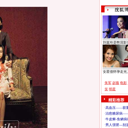
刘嘉玲是憋屈影
女星借怀孕走光
朱军
赵薇
电影
笑
明星
精彩推荐