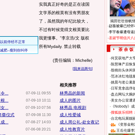
实我真正好奇的是正在读国
文学系的根英有没有男朋友
了，虽然我的年纪比较大，
揭田壮壮徐帆
·
赵薇被爆已经怀
不过有时候觉得文根英要比
·
李宇春爆遭母逼
我更懂事。”李京浩/文 版权
·
圣诞节明信片八
所有Mydaily. 禁止转载
茶 余 饭
·
何炅获地产大亨
(责任编辑：Michelle)
·
陈慧琳产后恢复
[
我来说两句
]
·
殷桃街头休闲装
·
范冰冰红地毯
·
姚晨与老公素
相关推荐
·
日军竟拿战俘
...
林秀晶的新闻
07-09-11 09:55
·
盘点网坛大腕
...
成人的图片
07-09-10 10:11
·
美女办公室遭
·
《Nobody》
...
林秀晶 电视剧
07-09-10 07:56
·
搜狐娱乐招聘
祭奠仪式
成人性爱城
07-09-08 11:30
·
台北电玩展靓丽S
...
成人周公礼-处女夜记
07-08-27 14:03
·
《变形金刚
成人性教育片
07-06-08 20:21
·
王岳伦爆李