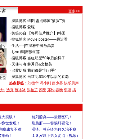
更多>>
·
搜狐博客
|
组图:盘点韩国"猫脸""狗
·
搜狐博客
|
爱昵
·
笑笑の自
|
【每周佳片推介】[韩国
·
搜狐博客
|
Movie poster——最近看
·
生活----
|
在淡雅中释放高贵
后？
·
じve 檰
|
蔷薇红莲
·
搜狐博客
|
当红明星50年后的样子
·
天使与海
|
林秀晶&文根英
·
巴黎奶瓶
|
我们都是"剪刀手"
·
搜狐博客
|
当红明星50年以后的衰老
上位
热点标签：
刘德华
冯小刚
蔡少芬
快乐男声
大s
选秀
范冰冰
张柏芝
苏醒
郑钧
春晚
李湘
搞