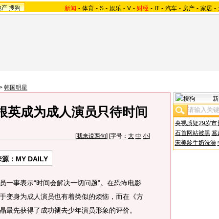
地产
搜狗
新闻
-
体育
-
S
-
娱乐
-
V
-
财经
-
IT
-
汽车
-
房产
-
家居
-
>
韩国明星
新
文根英成为成人演员只待时间
央视质疑29岁市
石首网站被黑
篡
[
我来说两句
] [字号：
大
中
小
]
宋美龄牛奶洗澡
源：MY DAILY
一事表示“时间会解决一切问题”。在恐怖电影
于变身为成人演员也有着类似的烦恼，而在《方
晶最先获得了成功褪去少年演员形象的评价。