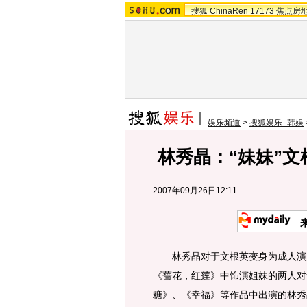
搜狐
ChinaRen
17173
焦点房
娱乐频道
>
搜狐娱乐_韩娱
林秀晶：“妹妹”
2007年09月26日12:11
来
林秀晶对于文根英变身为成人演员
《蔷花，红莲》中饰演姐妹的两人对
糖》、《幸福》等作品中出演的林秀