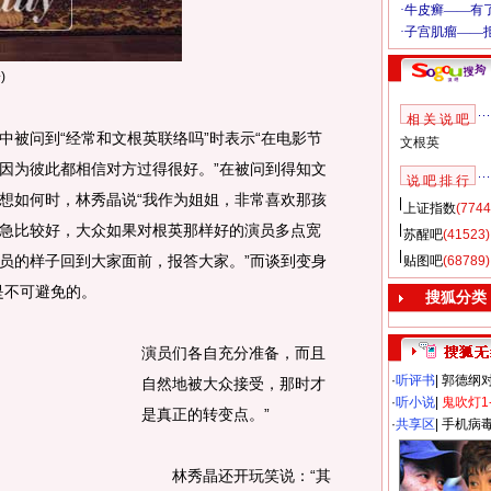
)
相 关 说 吧
问到“经常和文根英联络吗”时表示“在电影节
文根英
因为彼此都相信对方过得很好。”在被问到得知文
说 吧 排 行
想如何时，林秀晶说“我作为姐姐，非常喜欢那孩
上证指数
(7744
急比较好，大众如果对根英那样好的演员多点宽
苏醒吧
(41523)
员的样子回到大家面前，报答大家。”而谈到变身
贴图吧
(68789)
是不可避免的。
搜狐分类
演员们各自充分准备，而且
·
听评书
|
郭德纲
自然地被大众接受，那时才
·
听小说
|
鬼吹灯1
是真正的转变点。”
·
共享区
|
手机病
林秀晶还开玩笑说：“其