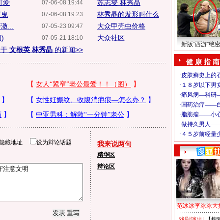
可爱
苏志燮 林秀晶
07-06-08 19:44
摇曳
林秀晶的发形叫什么
07-06-08 19:23
...
大众甲壳虫价格
07-05-23 09:47
)
大众社区
07-05-21 18:10
新版“西游”绝
关于
文根英 林秀晶
的新闻>>
健 康 指 南
隐藏地址
设为辩论话题
我来说两句
精华区
辩论区
范冰冰李冰冰大
戏剧演出
|
【搜