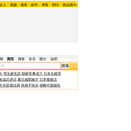
女人
-
视频
-
播客
-
邮件
-
博客
-
BBS
-
我说两句
闻
网页
博客
音乐
图片
说吧
长
邓玉娇失踪
朝鲜军事演习
日本兵赎罪
改温总讲话
夏日减肥秘方
日本瘦脸法
中共卧底结局
慈禧不快乐
侵略中国报告