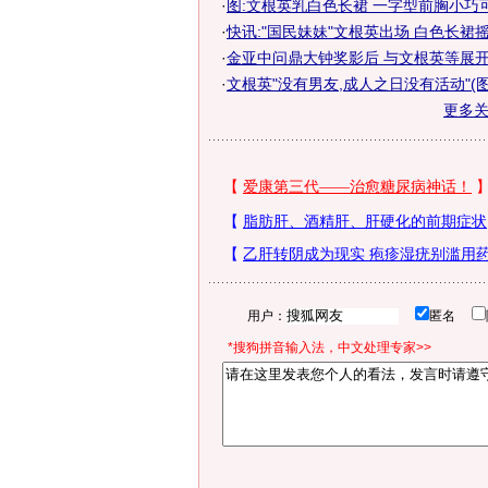
·
图:文根英乳白色长裙 一字型前胸小巧
·
快讯:"国民妹妹"文根英出场 白色长裙
·
金亚中问鼎大钟奖影后 与文根英等展开激
·
文根英"没有男友,成人之日没有活动"(图
更多
用户：
匿名
*搜狗拼音输入法，中文处理专家>>