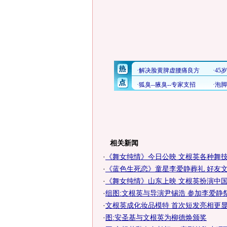
相关新闻
·
《舞女纯情》今日公映 文根英各种舞技令
·
《蓝色生死恋》童星李爱静葬礼 好友文根
·
《舞女纯情》山东上映 文根英扮演中国女
·
组图:文根英与导演尹锡浩 参加李爱静
·
文根英成化妆品模特 首次短发亮相更显成
·
图:安圣基与文根英为柳德焕颁奖