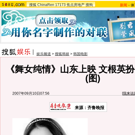
搜狐
ChinaRen
17173
焦点房地产
搜狗
新闻
-
体
娱乐频道
>
搜狐韩娱
>
韩国电影
《舞女纯情》山东上映 文根英
(图)
2007年09月10日07:56
[
我来说
来源：齐鲁晚报