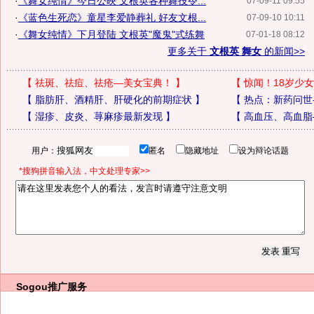
·
《舞女纯情》今日公映 文根英各种舞技令...
07-09-11 09:55
·
《蓝色生死恋》童星李爱静葬礼 好友文根...
07-09-10 10:11
·
《舞女纯情》下月登陆 文根英"魔鬼"式练舞
07-01-18 08:12
更多关于
文根英 舞女
的新闻>>
【
祛斑、祛痘、祛疮—美女宝典！
】
【
惊闻！18岁少女
【
脂肪肝、酒精肝、肝硬化的前期症状
】
【
热点：新药问世
【
湿疹、皮炎、荨麻疹最新发现
】
【
高血压、高血脂
用户：
匿名
隐藏地址
设为辩论话题
*搜狗拼音输入法，中文处理专家>>
Sogou推广服务