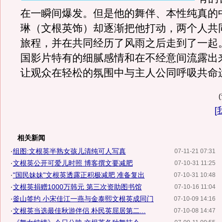
在一瞬间爆发。但是他的舞伴、本性纯真的
琳（文根英饰）却逐渐把他打动，两个人共
旅程，并在共同经历了风雨之后走到了一起
国影片特有的细腻感情和在不经意间流露出
让观众在轻松的氛围中与主人公同呼吸共命
[
相关新闻
·
组图:文根英半熟女孩儿清纯可人写真
07-11-21 07:31
·
文根英公开可爱儿时照 博客撰文要减肥
07-10-31 11:25
·
"国民妹妹"文根英透露正积极减肥 准备复出
07-10-31 10:48
·
文根英捐赠1000万韩元 第三次资助图书馆
07-10-16 11:04
·
釜山签约 小宋佳江一燕与金泰熙文根英成同门
07-10-09 14:16
·
文根英当选最佳秋游伴侣 朴民英屈居第二...
07-10-08 14:47