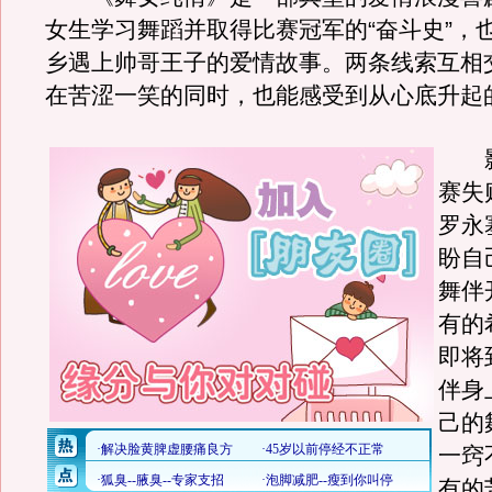
女生学习舞蹈并取得比赛冠军的“奋斗史”，
乡遇上帅哥王子的爱情故事。两条线索互相
在苦涩一笑的同时，也能感受到从心底升起
影
赛失
罗永
盼自
舞伴
有的
即将
伴身
己的
一窍
有的