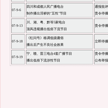
四川和成都人民广播电台
通报批
07-9-6
制作播出淫秽的“五性”节目
责令停
川、湘、粤、黔等5家电台
07-9-13
责令停
顶风违规播出低俗下流节目
《红问号》格调低级庸俗
07-9-18
立即停
播出后产生不良社会效果
宁、赣、晋三电台4套广播节目
责令停
07-9-19
播出低俗下流涉性节目
公布举