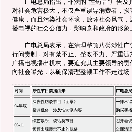
广电总局指出，非法的“性药品”广告及
对社会危害极大，不仅严重误导消费者，损
健康，而且污染社会环境，败坏社会风气，
播电视的社会公信力，影响党和政府的形象
广电总局表示，在清理整顿八类涉性广
行问责制，对有禁不止、整改不力、严重违
广播电视播出机构，要追究其主要领导的责
向社会曝光，以确保清理整顿工作不走过场
时间
涉性节目禁播由来
广电总
深夜性访谈节目《面罩》
一律不
04年底
格调低俗，涉及性访谈内容
购买和
综艺娱乐、谈话类节目
召开会
06-11
频频出现屡禁不止的低俗
全面清