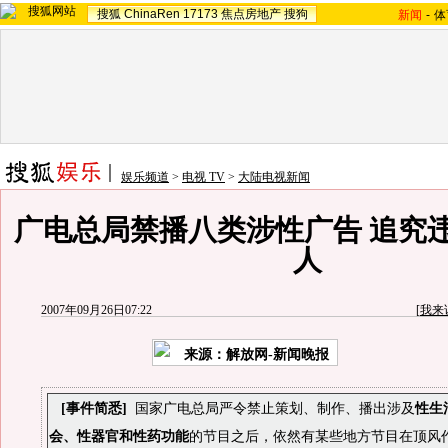
搜狐
ChinaRen
17173
焦点房地产
搜狗
新闻
-
体
娱乐频道
>
电视 TV
>
大陆电视新闻
广电总局禁播八类涉性广告 追究
人
2007年09月26日07:22
[
我来
来源：解放网-新闻晚报
[事件简悉]
国家广电总局
严令禁止策划、制作、播出涉及
性生
会、性器官和性药功能
的节目
之后，依然有某些地方节目在顶风