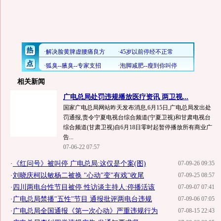
相关新闻
广电总局处罚违规播放医疗资讯 两卫视...
国家广电总局网站昨天发布消息,6月15日,广电总局发出处
罚通报,责令宁夏电视台综合频道(宁夏卫视)和甘肃电视台
综合频道(甘肃卫视)自6月18日零时起暂停播放所有商业广
告...
07-06-22 07:57
·
《红问号》被叫停 广电总局:这仅是个案(图)
07-09-26 09:35
·
刘晓庆柯以敏杨二被换 "心动"变"有戏"收尾
07-09-25 08:57
·
四川两电台性节目被停 性访谈主持人:停播活该
07-09-07 07:41
·
广电总局禁播"五性"节目 通报批评两电台违规
07-09-06 07:05
·
广电总局全国通报《第一次心动》严重违规行为
07-08-15 22:43