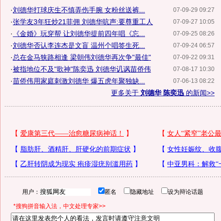
·
刘德华打球庆生不慎弄伤手腕 女粉丝送裤...
07-09-29 09:27
·
张学友3年狂炒21菲佣 刘德华吭声:要尊重工人
07-09-27 10:05
·
《金婚》玩穿帮 让刘德华提前四年唱《忘...
07-09-25 08:26
·
刘德华否认李连杰是文盲 温州个唱签生死...
07-09-24 06:57
·
总在金马狭路相逢 梁朝伟刘德华再次争"最佳"
07-09-22 09:31
·
被指地位不及"歌神"陈奕迅 刘德华讥讽苗侨伟
07-08-17 10:30
·
苗侨伟用家庭刺激刘德华 爆五虎年聚独缺...
07-06-13 08:22
更多关于
刘德华 陈奕迅
的新闻>>
用户：
匿名
隐藏地址
设为辩论话题
*搜狗拼音输入法，中文处理专家>>