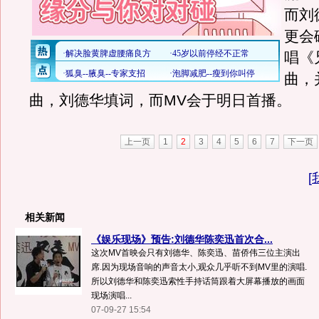
而刘
更会
唱《
曲，
曲，刘德华填词，而MV会于明日首播。
上一页
1
2
3
4
5
6
7
下一页
[
相关新闻
《娱乐现场》预告:刘德华陈奕迅首次合...
这次MV首映会只有刘德华、陈奕迅、苗侨伟三位主演出
席.因为现场音响的声音太小,观众几乎听不到MV里的演唱.
所以刘德华和陈奕迅索性手持话筒跟着大屏幕播放的画面
现场演唱...
07-09-27 15:54