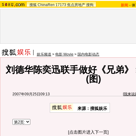
搜狐
ChinaRen
17173
焦点房地产
搜狗
新闻
-
体
娱乐频道
>
电影 Movie
>
国内电影动态
刘德华陈奕迅联手做好《兄弟》
(图)
2007年09月25日09:13
[
我来说
来源：搜狐娱乐
[点击图片进入下一页]