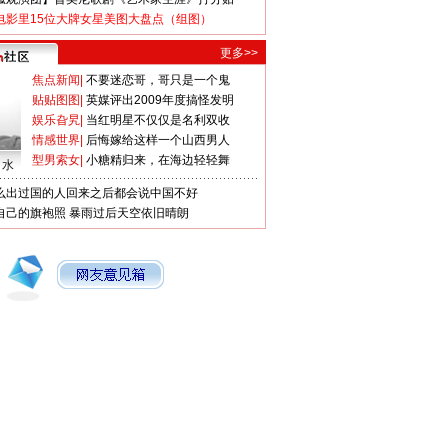
电影里15位大牌女星美图大盘点（组图）
更多>>
焦点新闻
|
不要迷恋哥，哥只是一个鬼
贴贴图图
|
英媒评出2009年度搞怪发明
娱乐旮旯
|
当红明星不仅仅是名利双收
情感世界
|
后悔嫁给这样一个山西男人
型男索女
|
小糖精归来，在海边轻轻舞
口水
么出过国的人回来之后都会说中国不好
自己的旗袍照
暴雨过后天空依旧晴朗