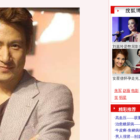
刘嘉玲是憋屈影
女星借怀孕走光
朱军
赵薇
电影
笑
明星
精彩推荐