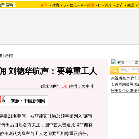
地产
搜狗
新闻
-
体育
-
S
-
娱乐
-
V
-
财经
-
IT
-
汽车
-
房产
-
家居
-
港台明星
新
菲佣 刘德华吭声：要尊重工人
央视质疑29岁市
石首网站被黑
篡
[
我来说两句
(14)
] [字号：
大
中
小
]
宋美龄牛奶洗澡
来源：中国新闻网
更换21名菲佣，被菲律宾驻港总领事馆列入“雇请
息传出后引起各方关注，圈中艺人普遍觉得菲佣有
侨伟则认为雇主与工人之间要互相尊重及信任。