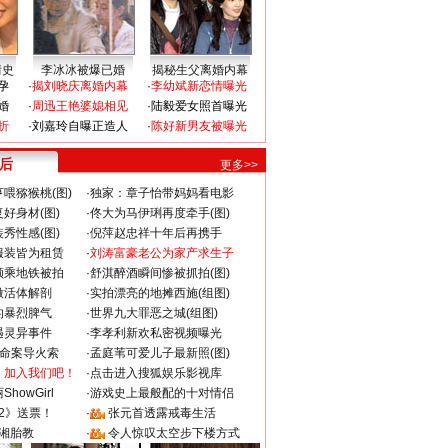
情史
李冰冰被爆已婚
揭秘生父离婚内幕
孕
·
揭刘晓庆离婚内幕
·
李幼斌新恋情曝光
婚
·
周迅王艳婆媳相见
·
陆毅爱女照首曝光
折
·
刘嘉玲自曝正造人
·
陈好新男友被曝光
 后
更多>>
喂猕猴桃(图)
·
独家：章子怡带妈妈看电影
好身材(图)
·
佟大为马伊琍再度牵手(图)
秀性感(图)
·
倪萍赵忠祥十年后再携手
服装皆为租赁
·
刘涛富豪老公为家产求生子
颜乘地铁被拍
·
舒淇醉酒瞬间惨被抓拍(图)
做活体解剖
·
实拍漂亮的地摊西施(组图)
的暴烈脾气
·
世界九大罪恶之城(组图)
遇灵异事件
·
李孝利新欢私密视频曝光
成命案导火索
·
孟庭苇可爱儿子最新照(图)
：加入我们吧！
·
点击进入搜狐娱乐影视库
howGirl
·
游戏史上最般配的十对情侣
2》送票！
·
张元首透露戒毒生活
湘胎教
·
令人惊叹太空步下楼方式