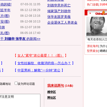
他的错!
07-03-31 11:05
热门连载
|
刘烨
刘德华意外死亡
判监半年
06-12-12 08:29
倾家荡产刘德华
片(图)
06-12-08 13:16
张学友跟罗美薇
安(图)
06-12-08 10:13
企业退休工人养老金
菲佣
06-12-07 18:08
礼(图)
06-05-16 17:40
关于
刘德华 张学友
的新闻>>
每天在吞别人
漂在海外
|
为什
型男索女
|
晒晒
隐藏地址
设为辩论话题
我来说两句
(14条)
精华区
辩论区