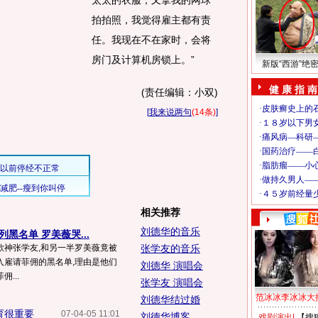
太太的衣服，又拿我的网球
拍拍照，我觉得雇主都有责
任。我现在不在家时，会将
房门及计算机房锁上。”
新版“西游”绝
健 康 指 南
(责任编辑：小双)
[
我来说两句
(14条)
]
相关推荐
刘德华的音乐
黑名单 罗美薇哭...
歌神张学友,和另一半罗美薇竟被
张学友的音乐
入雇请菲佣的黑名单,理由是他们
刘德华 演唱会
...
张学友 演唱会
范冰冰李冰冰大
刘德华结过婚
育很重要
07-04-05 11:01
刘德华博客
戏剧演出
|
【搜