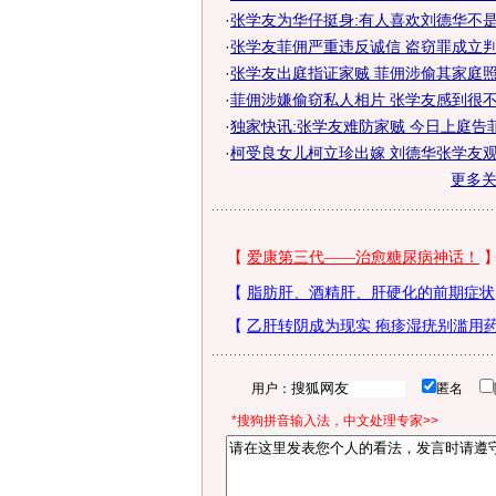
·
张学友为华仔挺身:有人喜欢刘德华不是
·
张学友菲佣严重违反诚信 盗窃罪成立
·
张学友出庭指证家贼 菲佣涉偷其家庭照
·
菲佣涉嫌偷窃私人相片 张学友感到很不
·
独家快讯:张学友难防家贼 今日上庭告
·
柯受良女儿柯立珍出嫁 刘德华张学友观
更多
用户：
匿名
*搜狗拼音输入法，中文处理专家>>