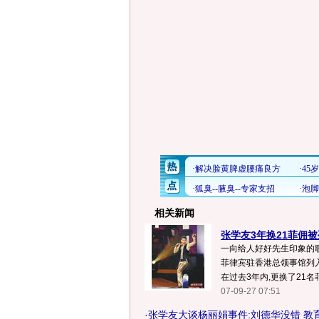
相关新闻
张学友3年换21菲佣被列
一向给人好好先生印象的
菲律宾驻香港总领事馆列
在过去3年内,更换了21名菲佣
07-09-27 07:51
·
张学友大谈杨丽娟事件:刘德华没错 教