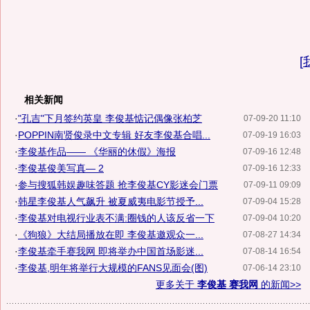
[
相关新闻
·
"孔吉"下月签约英皇 李俊基惦记偶像张柏芝
07-09-20 11:10
·
POPPIN南贤俊录中文专辑 好友李俊基合唱...
07-09-19 16:03
·
李俊基作品—— 《华丽的休假》海报
07-09-16 12:48
·
李俊基俊美写真— 2
07-09-16 12:33
·
参与搜狐韩娱趣味答题 抢李俊基CY影迷会门票
07-09-11 09:09
·
韩星李俊基人气飙升 被夏威夷电影节授予...
07-09-04 15:28
·
李俊基对电视行业表不满:圈钱的人该反省一下
07-09-04 10:20
·
《狗狼》大结局播放在即 李俊基邀观众一...
07-08-27 14:34
·
李俊基牵手赛我网 即将举办中国首场影迷...
07-08-14 16:54
·
李俊基,明年将举行大规模的FANS见面会(图)
07-06-14 23:10
更多关于
李俊基 赛我网
的新闻>>