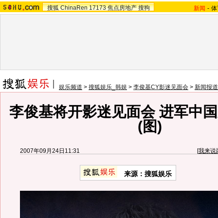
搜狐
ChinaRen
17173
焦点房地产
搜狗
新闻
-
体
娱乐频道
>
搜狐娱乐_韩娱
>
李俊基CY影迷见面会
>
新闻报道
李俊基将开影迷见面会 进军中
(图)
2007年09月24日11:31
[
我来说
来源：搜狐娱乐