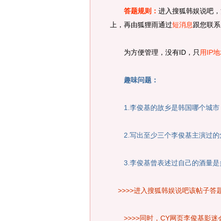
答题规则：
进入搜狐韩娱说吧，
上，再由狐狸雨通过
短消息
跟您联系
为方便管理，没有ID，只
用IP
趣味问题：
1.李俊基的故乡是韩国哪个城市
2.写出至少三个李俊基主演过的
3.李俊基曾表述过自己的酒量是
>>>>进入搜狐韩娱说吧该帖子答
>>>>同时，CY网页李俊基影