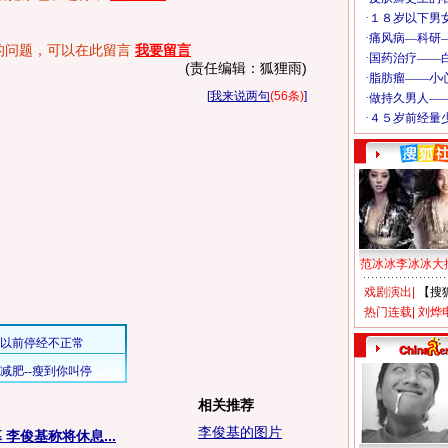
基的问题，可以在此留言
我要留言
(责任编辑：狐狸雨)
[
我来说两句
(56条)
]
范冰冰李冰冰大
戏剧演出
|
【搜
热门连载
|
刘烨
相关推荐
李俊基的图片
李俊基称将休息...