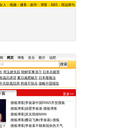
女人
-
视频
-
播客
-
邮件
-
博客
-
BBS
-
我说两句
闻
网页
博客
音乐
图片
说吧
长
邓玉娇失踪
朝鲜军事演习
日本兵赎罪
改温总讲话
夏日减肥秘方
日本瘦脸法
中共卧底结局
慈禧不快乐
侵略中国报告
更多>>
·
搜狐博客
|
李俊基中国FANS齐贺搜狐
·
搜狐博客
|
就爱李俊基-搜狐博客
·
搜狐博客
|
其实我很MAN
·
搜狐博客
|
樱花飞舞(李俊基)-搜狐
·
搜狐博客
|
李俊基不顾泰国炎热天气
后？