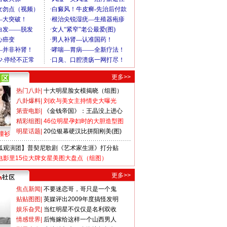
更多>>
热门八卦
|
十大明星脸女模揭晓（组图）
八卦爆料
|
刘欢与美女主持情史大曝光
第壹电影
|
《金钱帝国》：王晶没上进心
精彩组图
|
46位明星孕妇时的大胆造型图
明星话题
|
20位银幕硬汉比拼阳刚美(图)
撞衫
狐观演团】普契尼歌剧《艺术家生涯》打分贴
电影里15位大牌女星美图大盘点（组图）
更多>>
焦点新闻
|
不要迷恋哥，哥只是一个鬼
贴贴图图
|
英媒评出2009年度搞怪发明
娱乐旮旯
|
当红明星不仅仅是名利双收
情感世界
|
后悔嫁给这样一个山西男人