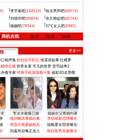
5)
李宇春吧
(104510)
快乐男声吧
(68574)
刘德华吧
(69854)
东方神起吧
(65744)
婚姻吧
(78544)
37℃女人吧
(6985)
商机在线
|
医 疗
健 康
保 健
更多>>
对口相声集
杜拉拉升职记
张震讲故事
红楼梦
-精绝古城
世界名著
平凡的世界
货币战争2
毒杀毒专家
经典手机游游格斗集
福彩3D走势图
情史
李冰冰被爆已婚
揭秘生父离婚内幕
孕
·
揭刘晓庆离婚内幕
·
李幼斌新恋情曝光
婚
·
周迅王艳婆媳相见
·
陆毅爱女照首曝光
折
·
刘嘉玲自曝正造人
·
陈好新男友被曝光