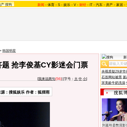
地产
搜狗
新闻
-
体育
-
S
-
娱乐
-
V
-
财经
-
IT
-
汽车
-
房产
-
家居
-
>
韩国明星
新
题 抢李俊基CY影迷会门票
央视质疑29岁市
石首网站被黑
篡
[
我来说两句
(56)
] [字号：
大
中
小
]
宋美龄牛奶洗澡
来源：搜狐娱乐 作者：狐狸雨
刘嘉玲是憋屈影