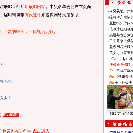
茶 余 饭
注册ID，然后
用该ID回帖
。中奖名单会公布在页面
·
何炅获地产大亨
，届时请携带
有效证件
来搜狐网络大厦领取。
·
陈慧琳产后恢复
·
殷桃街头休闲装
·
范冰冰红地毯
地址回复的帖子，一律视为无效
。
·
姚晨与老公素
·
日军竟拿战俘
·
盘点网坛大腕
·
美女办公室遭
·
《Nobody》
？
·
搜狐娱乐招聘
·
台北电玩展靓丽S
·
《变形金刚
角色名。
·
王岳伦爆李
多少？
新版“西游”绝
题
我要答题
健 康 指 南
迷会抢票也在进行中
点击进入