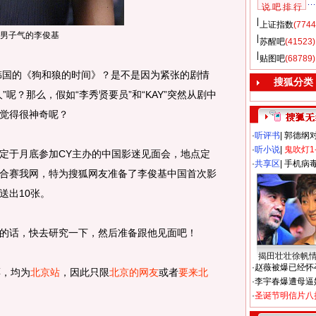
说 吧 排 行
上证指数
(7744
男子气的李俊基
苏醒吧
(41523)
贴图吧
(68789)
国的《狗和狼的时间》？是不是因为紧张的剧情
搜狐分类
呢？那么，假如“李秀贤要员”和“KAY”突然从剧中
觉得很神奇呢？
·
听评书
|
郭德纲
·
听小说
|
鬼吹灯1
于月底参加CY主办的中国影迷见面会，地点定
·
共享区
|
手机病
合赛我网，特为搜狐网友准备了李俊基中国首次影
送出10张。
话，快去研究一下，然后准备跟他见面吧！
揭田壮壮徐帆
·
赵薇被爆已经怀
票，均为
北京站
，因此只限
北京的网友
或者
要来北
·
李宇春爆遭母逼
·
圣诞节明信片八