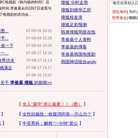
BC电视剧《狗与狼的时间》后
搜狐 分时走势
每天在吞别人
时间.李俊基从6日到7日凌晨与
搜狐刘德华乙肝
漂在海外
|
为什
电视剧的庆功会...
搜狐校友录
型男索女
|
晒晒
搜狐足彩预测
...
07-09-05 10:21
韩庚搜狐明星在线
...
07-09-04 15:28
李俊基个人资料
反省一下
07-09-04 10:20
李俊基的博客
...
07-08-27 14:34
李俊基韩国电视剧
舞秀功夫
07-08-27 11:13
韩国神话组合andy
深感满足
07-08-17 14:17
07-06-16 15:07
多关于
李俊基 搜狐
的新闻>>