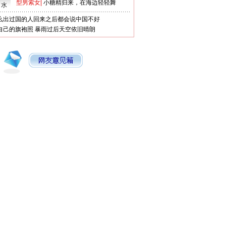
型男索女
|
小糖精归来，在海边轻轻舞
口水
么出过国的人回来之后都会说中国不好
自己的旗袍照
暴雨过后天空依旧晴朗