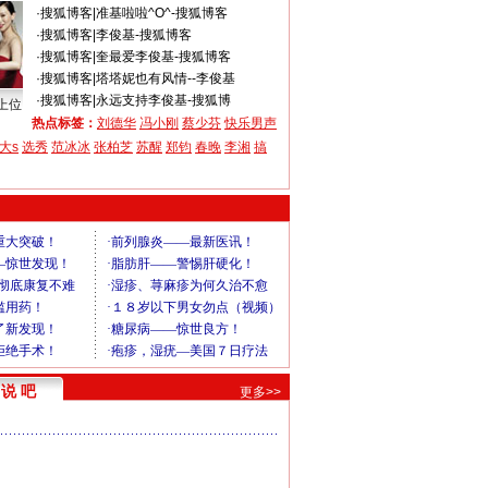
·
搜狐博客
|
准基啦啦^O^-搜狐博客
·
搜狐博客
|
李俊基-搜狐博客
·
搜狐博客
|
奎最爱李俊基-搜狐博客
·
搜狐博客
|
塔塔妮也有风情--李俊基
·
搜狐博客
|
永远支持李俊基-搜狐博
上位
热点标签：
刘德华
冯小刚
蔡少芬
快乐男声
大s
选秀
范冰冰
张柏芝
苏醒
郑钧
春晚
李湘
搞
说 吧
更多>>