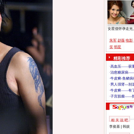
女星借怀孕走光
朱军
赵薇
电影
笑
明星
精彩推荐
相 关 说 吧
李俊基
|
韩娱