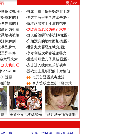
 后
更多>>
喂猕猴桃(图)
·
独家：章子怡带妈妈看电影
好身材(图)
·
佟大为马伊琍再度牵手(图)
秀性感(图)
·
倪萍赵忠祥十年后再携手
服装皆为租赁
·
刘涛富豪老公为家产求生子
颜乘地铁被拍
·
舒淇醉酒瞬间惨被抓拍(图)
做活体解剖
·
实拍漂亮的地摊西施(组图)
的暴烈脾气
·
世界九大罪恶之城(组图)
遇灵异事件
·
李孝利新欢私密视频曝光
成命案导火索
·
孟庭苇可爱儿子最新照(图)
：加入我们吧！
·
点击进入搜狐娱乐影视库
howGirl
·
游戏史上最般配的十对情侣
2》送票！
·
张元首透露戒毒生活
湘胎教
·
令人惊叹太空步下楼方式
密照
王菲小女儿李嫣曝光
酒井法子痛哭谢罪