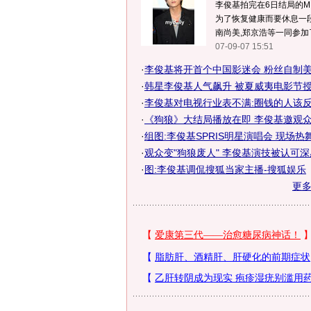
李俊基拍完在6日结局的M
为了恢复健康而要休息一段
南尚美,郑京浩等一同参加了
07-09-07 15:51
·
李俊基将开首个中国影迷会 粉丝自制美图
·
韩星李俊基人气飙升 被夏威夷电影节授予
·
李俊基对电视行业表不满:圈钱的人该
·
《狗狼》大结局播放在即 李俊基邀观众一
·
组图:李俊基SPRIS明星演唱会 现场热
·
观众变"狗狼废人" 李俊基演技被认可
·
图:李俊基调侃搜狐当家主播-搜狐娱乐
更