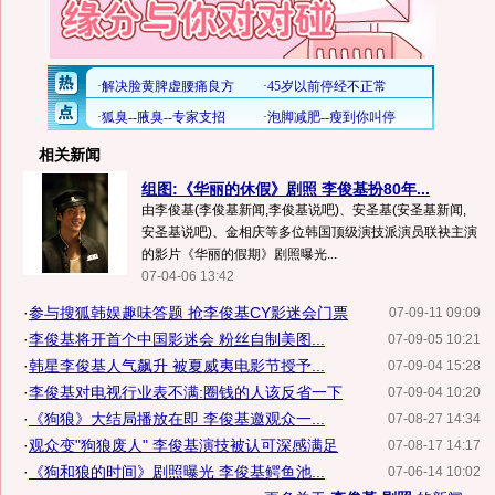
相关新闻
组图:《华丽的休假》剧照 李俊基扮80年...
由李俊基(李俊基新闻,李俊基说吧)、安圣基(安圣基新闻,
安圣基说吧)、金相庆等多位韩国顶级演技派演员联袂主演
的影片《华丽的假期》剧照曝光...
07-04-06 13:42
·
参与搜狐韩娱趣味答题 抢李俊基CY影迷会门票
07-09-11 09:09
·
李俊基将开首个中国影迷会 粉丝自制美图...
07-09-05 10:21
·
韩星李俊基人气飙升 被夏威夷电影节授予...
07-09-04 15:28
·
李俊基对电视行业表不满:圈钱的人该反省一下
07-09-04 10:20
·
《狗狼》大结局播放在即 李俊基邀观众一...
07-08-27 14:34
·
观众变"狗狼废人" 李俊基演技被认可深感满足
07-08-17 14:17
·
《狗和狼的时间》剧照曝光 李俊基鳄鱼池...
07-06-14 10:02