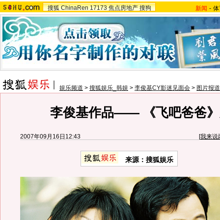
搜狐
ChinaRen
17173
焦点房地产
搜狗
新闻
-
体
娱乐频道
>
搜狐娱乐_韩娱
>
李俊基CY影迷见面会
>
图片报道
李俊基作品—— 《飞吧爸爸》
2007年09月16日12:43
[
我来说
来源：搜狐娱乐