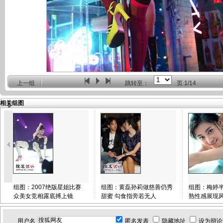
上一组
跳转至：
页
1/14
相关组图
组图：2007绝版星姐比赛
组图：黄磊孙莉做慈善仍秀
组图：梅婷半
众美女竞相露底搏上镜
甜蜜 勾食指旁若无人
熟性感展现
用户名
匿名发表
隐藏地址
设为辩论