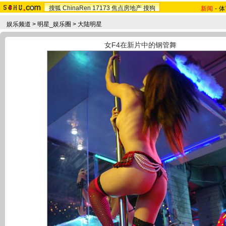
搜狐
ChinaRen
17173
焦点房地产
搜狗
新闻
-
体
娱乐频道
>
明星_娱乐圈
>
大陆明星
女F4在新片中的钢管舞