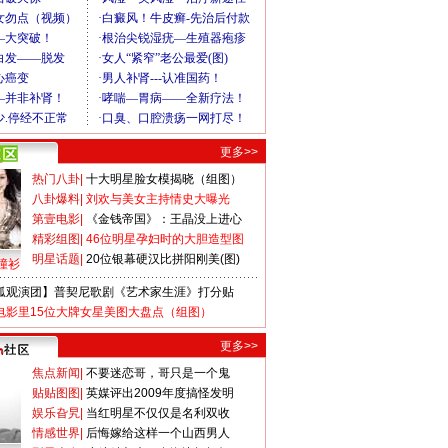
更多>>
热门八卦
|
十大明星脸女模揭晓（组图）
八卦爆料
|
刘欢与美女主持情史大曝光
第壹电影
|
《金钱帝国》：王晶没上进心
精彩组图
|
46位明星孕妇时的大胆造型图
明星话题
|
20位银幕硬汉比拼阳刚美(图)
撞衫
狐观演团】普契尼歌剧《艺术家生涯》打分贴
电影里15位大牌女星美图大盘点（组图）
更多>>
焦点新闻
|
不要迷恋哥，哥只是一个鬼
贴贴图图
|
英媒评出2009年度搞怪发明
娱乐旮旯
|
当红明星不仅仅是名利双收
情感世界
|
后悔嫁给这样一个山西男人