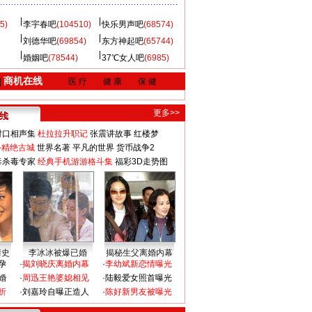
5)
李宇春吧
(104510)
快乐男声吧
(68574)
刘德华吧
(69854)
东方神起吧
(65744)
婚姻吧
(78544)
37℃女人吧
(6985)
商机在线
|
医 疗
健 康
保 健
更多>>
对口相声集
杜拉拉升职记
张震讲故事
红楼梦
-精绝古城
世界名著
平凡的世界
货币战争2
毒杀毒专家
经典手机游游格斗集
福彩3D走势图
情史
李冰冰被爆已婚
揭秘生父离婚内幕
孕
·
揭刘晓庆离婚内幕
·
李幼斌新恋情曝光
婚
·
周迅王艳婆媳相见
·
陆毅爱女照首曝光
折
·
刘嘉玲自曝正造人
·
陈好新男友被曝光