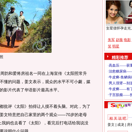
女星借怀孕走光
朱军
赵薇
电影
笑
明星
照
精彩推荐
周韵和爱将房祖名一同在上海宣传《太阳照常升
不懂的问题，姜文表示，观众的水平不可小觑，媒
的影片代表了华语影片最高水平。
批评《太阳》拍得让人摸不着头脑。对此，为了
姜文特意把自己家里的两个观众——70岁的老母
相 关 说 吧
晚上我妈也去看了《太阳》，看完后打电话给我说没
姜文
|
成龙
|
房
要说明什么问题。