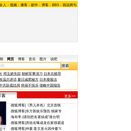
女人
-
视频
-
播客
-
邮件
-
博客
-
BBS
-
我说两句
闻
网页
博客
音乐
图片
说吧
长
邓玉娇失踪
朝鲜军事演习
日本兵赎罪
改温总讲话
夏日减肥秘方
日本瘦脸法
中共卧底结局
慈禧不快乐
侵略中国报告
更多>>
·
搜狐博客
|
《男儿本色》北京首映
·
搜狐博客
|
东方新娱乐预告:独家专
·
海布李-
|
请别把名著搞成"港台明
·
搜狐博客
|
房祖名曝成龙在家很霸道
·
搜狐博客
|
仲夏:姜文发火因仲夏?(
后？