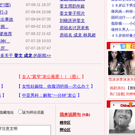
(图)
07-09-11 16:37
姜文周韵年龄
行-3
07-09-04 10:08
姜文妻子照片
险出事故
07-09-04 07:35
刘晓庆评姜文
...
07-09-02 10:28
房祖名讨厌老爸
老婆推荐
07-08-22 21:42
房祖名 成龙 林凤娇
...
07-07-29 10:03
...
07-07-16 07:47
更多关于
姜文 成龙
的新闻>>
范冰冰李冰冰大
戏剧演出
|
【搜
热门连载
|
刘烨
隐藏地址
设为辩论话题
我来说两句
(9条)
精华区
辩论区