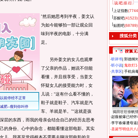
说 吧 排 行
上证指数
(7744
”然后她思考到半夜，姜文认
苏醒吧
(41523)
为如今能够拍一部让观众回
贴图吧
(68789)
味到半夜的电影，十分满
搜狐分类
足。
另外姜文的女儿也观摩
·
听评书
|
郭德纲
·
听小说
|
鬼吹灯1
了父亲的作品，她说不但能
·
共享区
|
手机病
看懂，并且很享受，当姜文
怀疑女儿的接受能力时，女
儿说：“这有什么看不懂的，
鞋子就是鞋子、汽车就是汽
车、羊就是羊。”“这就是孩
揭田壮壮徐帆
·
赵薇被爆已经怀
深层的东西，而我的母亲会结合自己的经历去思考
·
李宇春爆遭母逼
己的身份、心中的杂念，都能看懂这部电影。其实
·
圣诞节明信片八
女儿，我甚至觉得根本不需要去聊这部电影的主