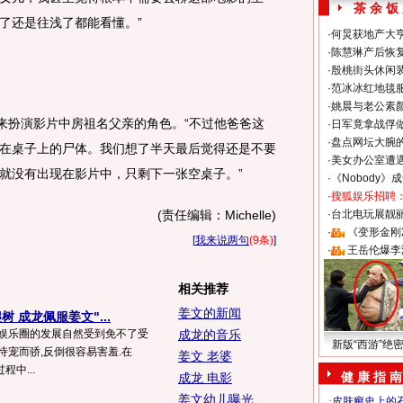
茶 余 饭
了还是往浅了都能看懂。”
·
何炅获地产大亨
·
陈慧琳产后恢复
·
殷桃街头休闲装
·
范冰冰红地毯
·
姚晨与老公素
扮演影片中房祖名父亲的角色。“不过他爸爸这
·
日军竟拿战俘
·
盘点网坛大腕
在桌子上的尸体。我们想了半天最后觉得还是不要
·
美女办公室遭
就没有出现在影片中，只剩下一张空桌子。”
·
《Nobody》
·
搜狐娱乐招聘
(责任编辑：Michelle)
·
台北电玩展靓丽S
·
《变形金刚
[
我来说两句
(9条)
]
·
王岳伦爆李
相关推荐
姜文的新闻
 成龙佩服姜文"...
在娱乐圈的发展自然受到免不了受
成龙的音乐
新版“西游”绝
恃宠而骄,反倒很容易害羞.在
姜文 老婆
中...
健 康 指 南
成龙 电影
姜文幼儿曝光