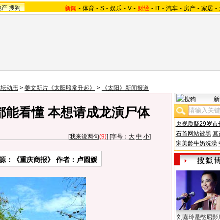
地产
搜狗
新闻
-
体育
-
S
-
娱乐
-
V
-
财经
-
IT
-
汽车
-
房产
-
家居
-
影坛动态
>
姜文新片《太阳照常升起》
>
《太阳》新闻报道
新
都能看懂 本想请成龙演尸体
央视质疑29岁市
石首网站被黑
篡
[
我来说两句
(9)
] [字号：
大
中
小
]
宋美龄牛奶洗澡
源：《重庆商报》 作者：卢圆媛
刘嘉玲是憋屈影