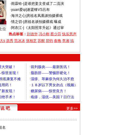
·
雨霖铃-
|
是谁把姜文变成了二流演
·
yuan爱qi
|
谢霆锋VS吕布
·
海洋之心
|
房祖名凤凰谈拍摄裸戏
·
情之切-
|
房祖名谈拍摄裸戏 曝成
·
阿衣江-
|
《太阳照常升起》通过审
上位
热点标签：
刘德华
冯小刚
蔡少芬
快乐男声
大s
选秀
范冰冰
张柏芝
苏醒
郑钧
春晚
李湘
搞
说 吧
更多>>
祖名