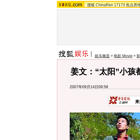
搜狐
ChinaRen
17173
焦点房
娱乐频道
>
电影 Movie
>
姜文：“太阳”小孩
2007年09月14日08:58
来