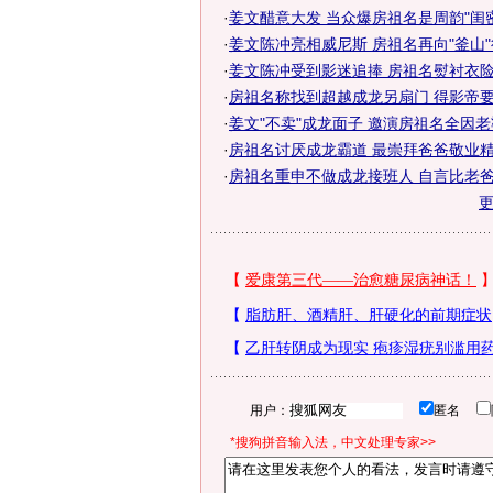
·
姜文醋意大发 当众爆房祖名是周韵"闺密"
·
姜文陈冲亮相威尼斯 房祖名再向"釜山"
·
姜文陈冲受到影迷追捧 房祖名熨衬衣
·
房祖名称找到超越成龙另扇门 得影帝要拥
·
姜文"不卖"成龙面子 邀演房祖名全因
·
房祖名讨厌成龙霸道 最崇拜爸爸敬业精神(
·
房祖名重申不做成龙接班人 自言比老爸厉
用户：
匿名
*搜狗拼音输入法，中文处理专家>>