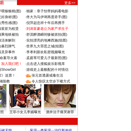
 后
更多>>
喂猕猴桃(图)
·
独家：章子怡带妈妈看电影
好身材(图)
·
佟大为马伊琍再度牵手(图)
秀性感(图)
·
倪萍赵忠祥十年后再携手
服装皆为租赁
·
刘涛富豪老公为家产求生子
颜乘地铁被拍
·
舒淇醉酒瞬间惨被抓拍(图)
做活体解剖
·
实拍漂亮的地摊西施(组图)
的暴烈脾气
·
世界九大罪恶之城(组图)
遇灵异事件
·
李孝利新欢私密视频曝光
成命案导火索
·
孟庭苇可爱儿子最新照(图)
：加入我们吧！
·
点击进入搜狐娱乐影视库
howGirl
·
游戏史上最般配的十对情侣
2》送票！
·
张元首透露戒毒生活
湘胎教
·
令人惊叹太空步下楼方式
密照
王菲小女儿李嫣曝光
酒井法子痛哭谢罪