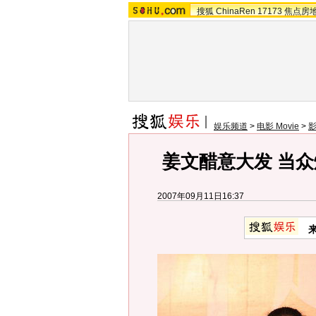
搜狐
ChinaRen
17173
焦点房
娱乐频道
>
电影 Movie
>
姜文醋意大发 当众
2007年09月11日16:37