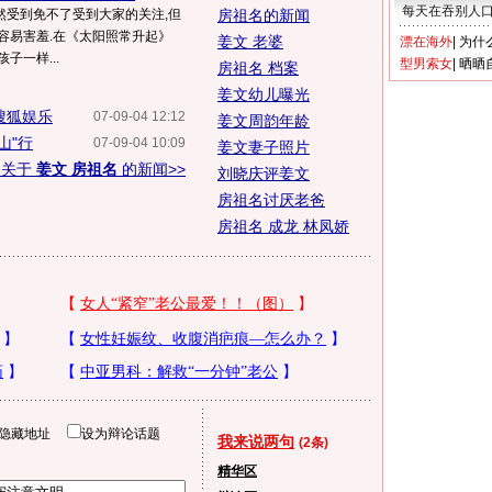
每天在吞别人
然受到免不了受到大家的关注,但
房祖名的新闻
容易害羞.在《太阳照常升起》
姜文 老婆
漂在海外
|
为什
子一样...
型男索女
|
晒晒
房祖名 档案
姜文幼儿曝光
搜狐娱乐
07-09-04 12:12
姜文周韵年龄
山"行
07-09-04 10:09
姜文妻子照片
多关于
姜文 房祖名
的新闻>>
刘晓庆评姜文
房祖名讨厌老爸
房祖名 成龙 林凤娇
隐藏地址
设为辩论话题
我来说两句
(2条)
精华区