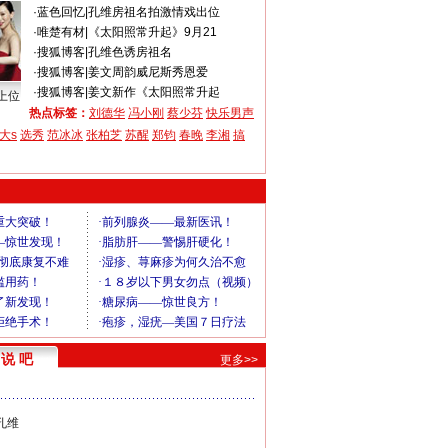
·
蓝色回忆
|
孔维房祖名拍激情戏出位
·
唯楚有材
|
《太阳照常升起》9月21
·
搜狐博客
|
孔维色诱房祖名
·
搜狐博客
|
姜文周韵威尼斯秀恩爱
·
搜狐博客
|
姜文新作《太阳照常升起
上位
热点标签：
刘德华
冯小刚
蔡少芬
快乐男声
大s
选秀
范冰冰
张柏芝
苏醒
郑钧
春晚
李湘
搞
说 吧
更多>>
孔维