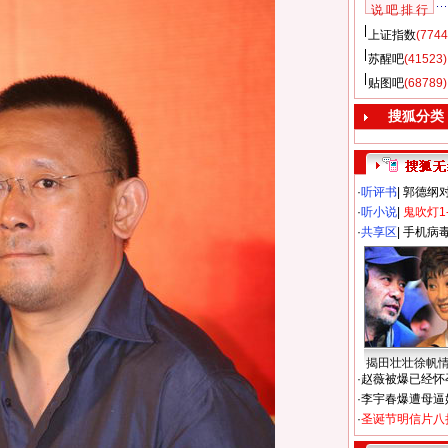
说 吧 排 行
上证指数
(7744
苏醒吧
(41523)
贴图吧
(68789)
搜狐分类
·
听评书
|
郭德纲
·
听小说
|
鬼吹灯1
·
共享区
|
手机病
揭田壮壮徐帆
·
赵薇被爆已经怀
·
李宇春爆遭母逼
·
圣诞节明信片八