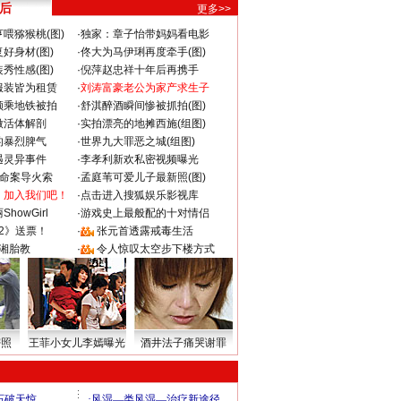
 后
更多>>
喂猕猴桃(图)
·
独家：章子怡带妈妈看电影
好身材(图)
·
佟大为马伊琍再度牵手(图)
秀性感(图)
·
倪萍赵忠祥十年后再携手
服装皆为租赁
·
刘涛富豪老公为家产求生子
颜乘地铁被拍
·
舒淇醉酒瞬间惨被抓拍(图)
做活体解剖
·
实拍漂亮的地摊西施(组图)
的暴烈脾气
·
世界九大罪恶之城(组图)
遇灵异事件
·
李孝利新欢私密视频曝光
成命案导火索
·
孟庭苇可爱儿子最新照(图)
：加入我们吧！
·
点击进入搜狐娱乐影视库
howGirl
·
游戏史上最般配的十对情侣
2》送票！
·
张元首透露戒毒生活
湘胎教
·
令人惊叹太空步下楼方式
密照
王菲小女儿李嫣曝光
酒井法子痛哭谢罪