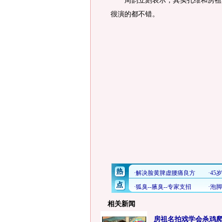
周韵立刻表示，其实孔维和房祖名
很演的都不错。
相关新闻
房祖名拍戏学会杀鸡爬树