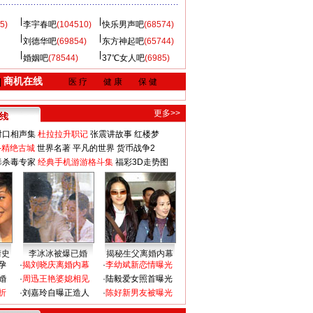
5)
李宇春吧
(104510)
快乐男声吧
(68574)
刘德华吧
(69854)
东方神起吧
(65744)
婚姻吧
(78544)
37℃女人吧
(6985)
商机在线
|
医 疗
健 康
保 健
更多>>
对口相声集
杜拉拉升职记
张震讲故事
红楼梦
-精绝古城
世界名著
平凡的世界
货币战争2
毒杀毒专家
经典手机游游格斗集
福彩3D走势图
情史
李冰冰被爆已婚
揭秘生父离婚内幕
孕
·
揭刘晓庆离婚内幕
·
李幼斌新恋情曝光
婚
·
周迅王艳婆媳相见
·
陆毅爱女照首曝光
折
·
刘嘉玲自曝正造人
·
陈好新男友被曝光