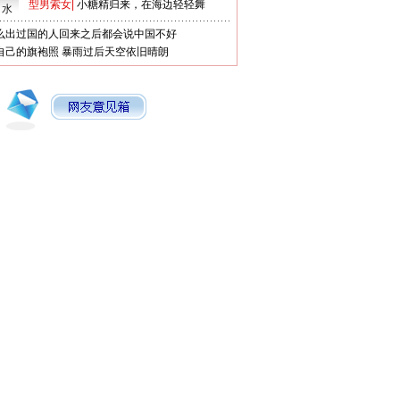
型男索女
|
小糖精归来，在海边轻轻舞
口水
么出过国的人回来之后都会说中国不好
自己的旗袍照
暴雨过后天空依旧晴朗