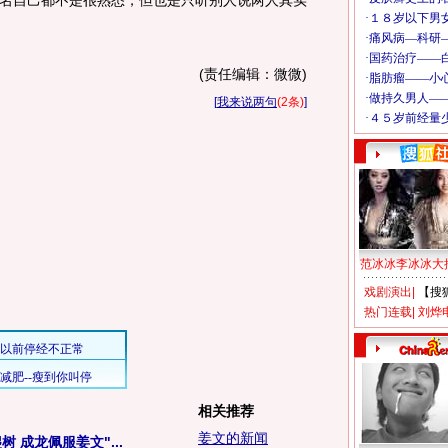
自己都不是很熟悉，但也是只听别人说两人其实
(责任编辑：微微)
[
我来说两句
(2条)
]
范冰冰李冰冰大
戏剧演出
|
【搜
热门连载
|
刘烨
相关推荐
姜文的新闻
 成龙佩服姜文"...