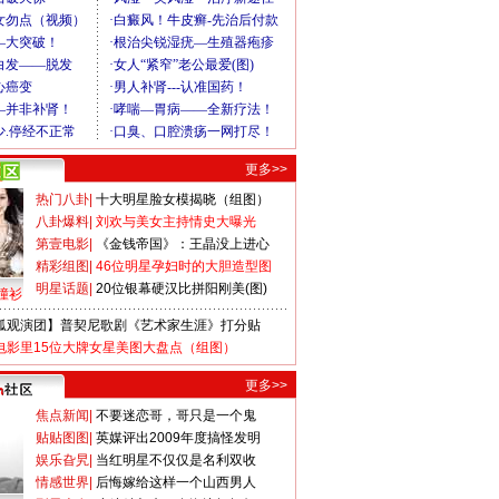
更多>>
热门八卦
|
十大明星脸女模揭晓（组图）
八卦爆料
|
刘欢与美女主持情史大曝光
第壹电影
|
《金钱帝国》：王晶没上进心
精彩组图
|
46位明星孕妇时的大胆造型图
明星话题
|
20位银幕硬汉比拼阳刚美(图)
撞衫
狐观演团】普契尼歌剧《艺术家生涯》打分贴
电影里15位大牌女星美图大盘点（组图）
更多>>
焦点新闻
|
不要迷恋哥，哥只是一个鬼
贴贴图图
|
英媒评出2009年度搞怪发明
娱乐旮旯
|
当红明星不仅仅是名利双收
情感世界
|
后悔嫁给这样一个山西男人