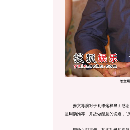
姜文
姜文导演对于孔维这样当面感谢的
是周韵推荐，并故做醋意的说道，“