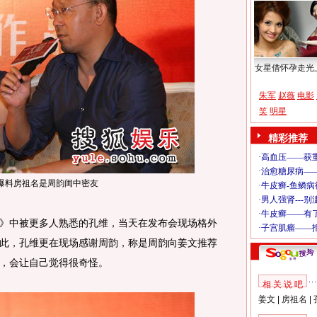
女星借怀孕走光
朱军
赵薇
电影
笑
明星
精彩推荐
爆料房祖名是周韵闺中密友
中被更多人熟悉的孔维，当天在发布会现场格外
此，孔维更在现场感谢周韵，称是周韵向姜文推荐
，会让自己觉得很奇怪。
相 关 说 吧
姜文
|
房祖名
|