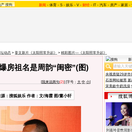
地产
搜狗
新闻
-
体育
-
S
-
娱乐
-
V
-
财经
-
IT
-
汽车
-
房产
-
家居
-
影坛动态
>
姜文新片《太阳照常升起》
>
精彩图片—《太阳照常升起》
新
爆房祖名是周韵“闺密”(图)
央视质疑29岁市
石首网站被黑
篡
[
我来说两句
(2)
] [字号：
大
中
小
]
宋美龄牛奶洗澡
来源：搜狐娱乐 作者：文/海霞 图/董小轩
刘嘉玲是憋屈影