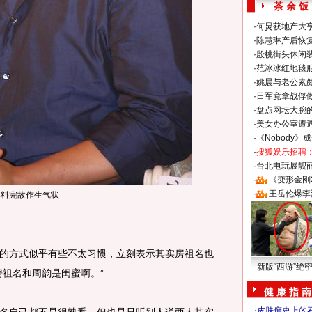
茶 余 饭
·
何炅获地产大亨
·
陈慧琳产后恢复
·
殷桃街头休闲装
·
范冰冰红地毯
·
姚晨与老公素
·
日军竟拿战俘
·
盘点网坛大腕
·
美女办公室遭
·
《Nobody》
·
搜狐娱乐招聘
·
台北电玩展靓丽S
·
《变形金刚
·
王岳伦爆李
爆料完故作生气状
方式似乎有些不太习惯，立刻表示其实房祖名也
新版“西游”绝
房祖名和周韵是闺蜜啊。”
健 康 指 南