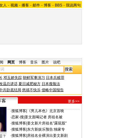
女人
-
视频
-
播客
-
邮件
-
博客
-
BBS
-
我说两句
闻
网页
博客
音乐
图片
说吧
长
邓玉娇失踪
朝鲜军事演习
日本兵赎罪
改温总讲话
夏日减肥秘方
日本瘦脸法
中共卧底结局
慈禧不快乐
侵略中国报告
更多>>
·
搜狐博客
|
《男儿本色》北京首映
·
恋家-搜
|
姜文面喝记者 房祖名被
·
搜狐博客
|
姜文新片房祖名"露屁股"
·
搜狐博客
|
东方新娱乐预告:独家专
·
搜狐博客
|
房祖名全裸演出姜文新剧
后？