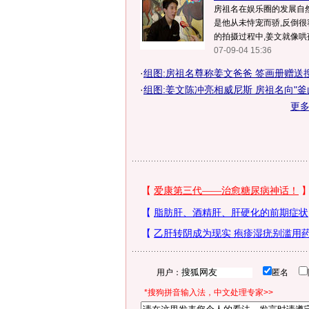
房祖名在娱乐圈的发展自
是他从未恃宠而骄,反倒很
的拍摄过程中,姜文就像哄孩
07-09-04 15:36
·
组图:房祖名尊称姜文爸爸 签画册赠送
·
组图:姜文陈冲亮相威尼斯 房祖名向"釜
更
用户：
匿名
*搜狗拼音输入法，中文处理专家>>