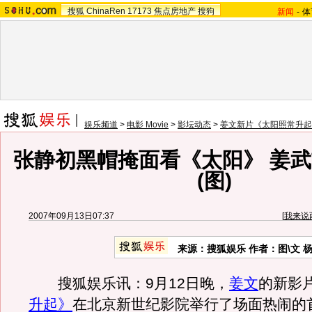
搜狐
ChinaRen
17173
焦点房地产
搜狗
新闻
-
体
娱乐频道
>
电影 Movie
>
影坛动态
>
姜文新片《太阳照常升起
张静初黑帽掩面看《太阳》 姜
(图)
2007年09月13日07:37
[
我来说
来源：搜狐娱乐 作者：图\文 
搜狐娱乐讯：9月12日晚，
姜文
的新影
升起》
在北京新世纪影院举行了场面热闹的