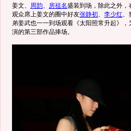
姜文、
周韵
、
房祖名
盛装到场，除此之外，
观众席上姜文的圈中好友
张静初
、
李少红
、
弟姜武也一一到场观看《太阳照常升起》，
演的第三部作品捧场。