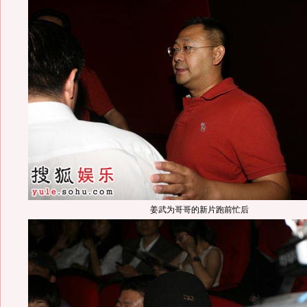
姜武为哥哥的新片跑前忙后