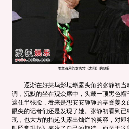
姜文请周韵发表对《太阳》的致辞
逐渐在好莱坞影坛崭露头角的张静初当
调，沉默的坐在观众席中，头戴一顶黑色帽
遮住半张脸，看来是想安安静静的享受姜文
眼尖的记者们还是发现了她。张静初看到已
现，也大方的抬起头露出灿烂的笑容，对即
阳照常升起》表达了自己的期待。而至于这