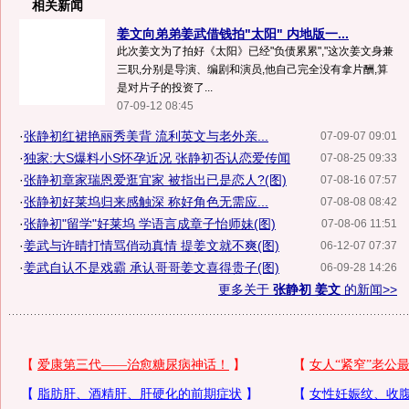
相关新闻
姜文向弟弟姜武借钱拍"太阳" 内地版一...
此次姜文为了拍好《太阳》已经"负债累累","这次姜文身兼
三职,分别是导演、编剧和演员,他自己完全没有拿片酬,算
是对片子的投资了...
07-09-12 08:45
·
张静初红裙艳丽秀美背 流利英文与老外亲...
07-09-07 09:01
·
独家:大S爆料小S怀孕近况 张静初否认恋爱传闻
07-08-25 09:33
·
张静初章家瑞恩爱逛宜家 被指出已是恋人?(图)
07-08-16 07:57
·
张静初好莱坞归来感触深 称好角色无需应...
07-08-08 08:42
·
张静初"留学"好莱坞 学语言成章子怡师妹(图)
07-08-06 11:51
·
姜武与许晴打情骂俏动真情 提姜文就不爽(图)
06-12-07 07:37
·
姜武自认不是戏霸 承认哥哥姜文喜得贵子(图)
06-09-28 14:26
更多关于
张静初 姜文
的新闻>>