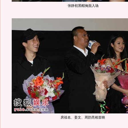
张静初黑帽掩面入场
房祖名、姜文、周韵亮相首映