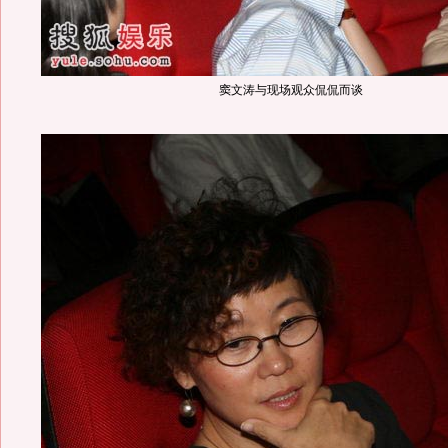
窦文涛与现场观众侃侃而谈