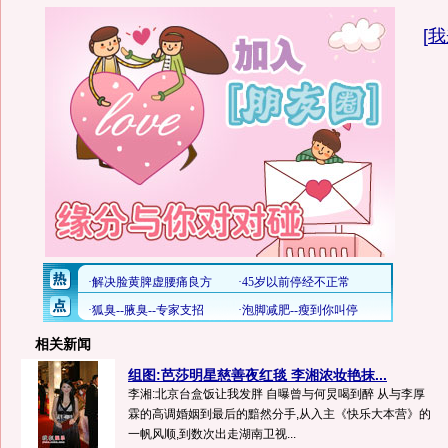
[
我
相关新闻
组图:芭莎明星慈善夜红毯 李湘浓妆艳抹...
李湘:北京台盒饭让我发胖 自曝曾与何炅喝到醉 从与李厚
霖的高调婚姻到最后的黯然分手,从入主《快乐大本营》的
一帆风顺,到数次出走湖南卫视...