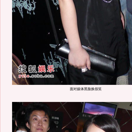
面对媒体黑脸换假笑