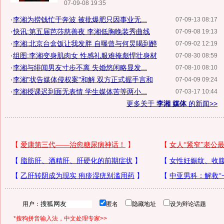
07-09-08 19:35
·
李湘为捞钱忙于奔波 被批爆肥只因事业无...
07-09-13 08:17
·
快讯:第五届芭莎慈善夜 李湘低胸晚装秀曲线
07-09-08 19:13
·
李湘:北京台盒饭让我发胖 自曝曾与何炅喝到醉
07-09-02 12:19
·
组图:李湘变身肌肉女 性感礼服难掩彪悍壮身材
07-08-30 08:59
·
李湘与绯闻男友寸步不离 失婚悠闲略显发...
07-08-10 08:10
·
李湘"状告媒体侵权案"和解 双方正式握手言和
07-04-09 09:24
·
李湘授课迟到面无表情 学生媒体苦等两小...
07-03-17 10:44
更多关于
李湘 媒体
的新闻>>
用户：
匿名
隐藏地址
设为辩论话题
*搜狗拼音输入法，中文处理专家>>