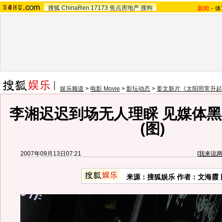
搜狐
ChinaRen
17173
焦点房地产
搜狗
新闻
-
体
娱乐频道
>
电影 Movie
>
影坛动态
>
姜文新片《太阳照常升起
李湘迟迟到场无人理睬 见媒体
(图)
2007年09月13日07:21
[
我来说
来源：搜狐娱乐 作者：文海霞