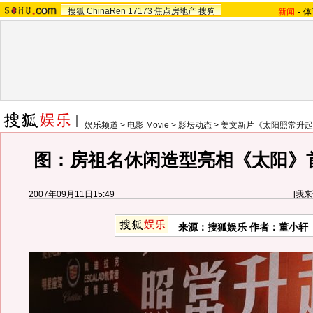
搜狐
ChinaRen
17173
焦点房地产
搜狗
新闻
-
体
娱乐频道
>
电影 Movie
>
影坛动态
>
姜文新片《太阳照常升起
图：房祖名休闲造型亮相《太阳》
2007年09月11日15:49
[
我来
来源：搜狐娱乐 作者：董小轩