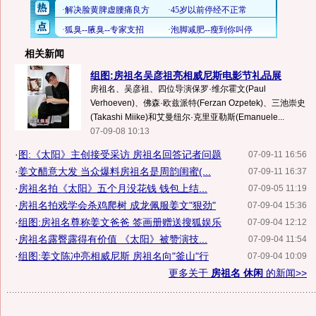
相关新闻
组图:房祖名吴彦祖亮相威尼斯电影节礼品展
房祖名、吴彦祖、四位导演保罗·维尔霍文(Paul
Verhoeven)、佛森·欧兹派特(Ferzan Ozpetek)、三池崇史
(Takashi Miike)和艾曼纽尔·克里亚勒斯(Emanuele...
07-09-08 10:13
·
图:《太阳》主创接受采访 房祖名回答记者问题
07-09-11 16:56
·
姜文醋意大发 当众爆料房祖名是周韵闺蜜(...
07-09-11 16:37
·
房祖名拍《太阳》五个月没花钱 钱包上结...
07-09-05 11:19
·
房祖名拍戏学会杀鸡爬树 成龙佩服姜文"狠劲"
07-09-04 15:36
·
组图:房祖名尊称姜文爸爸 签画册赠送搜狐娱乐
07-09-04 12:12
·
房祖名露臀露得有价值 《太阳》被赞演技...
07-09-04 11:54
·
组图:姜文陈冲亮相威尼斯 房祖名向"釜山"行
07-09-04 10:09
更多关于
房祖名 休闲
的新闻>>