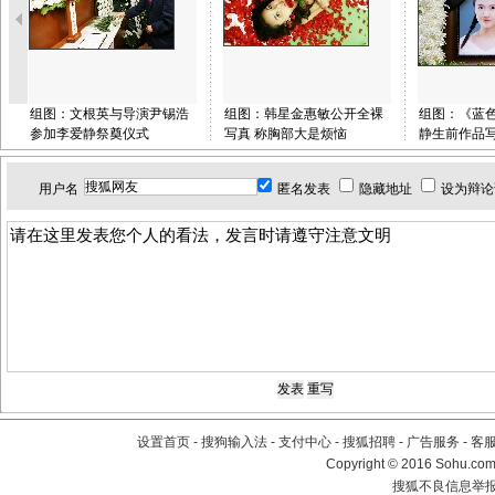
组图：文根英与导演尹锡浩
组图：韩星金惠敏公开全裸
组图：《蓝
参加李爱静祭奠仪式
写真 称胸部大是烦恼
静生前作品
用户名
匿名发表
隐藏地址
设为辩论
设置首页
-
搜狗输入法
-
支付中心
-
搜狐招聘
-
广告服务
-
客
Copyright
©
2016 Sohu.com 
搜狐不良信息举