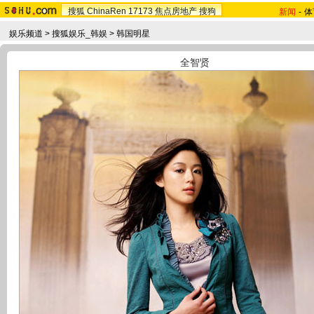
搜狐
ChinaRen
17173
焦点房地产
搜狗
新闻
-
体
娱乐频道
>
搜狐娱乐_韩娱
>
韩国明星
全智贤