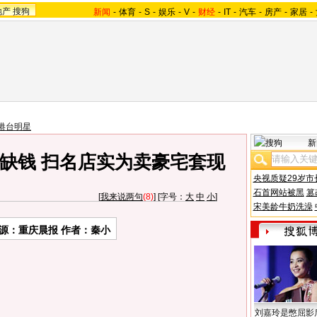
地产
搜狗
新闻
-
体育
-
S
-
娱乐
-
V
-
财经
-
IT
-
汽车
-
房产
-
家居
-
港台明星
新
缺钱 扫名店实为卖豪宅套现
央视质疑29岁市
石首网站被黑
篡
[
我来说两句
(8)
] [字号：
大
中
小
]
宋美龄牛奶洗澡
源：重庆晨报 作者：秦小
刘嘉玲是憋屈影