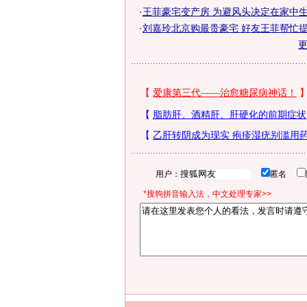
·
王菲豪宅变产房 为避风头决定在家中生
·
刘嘉玲北京购最贵豪宅 好友王菲帮忙
用户：
匿名
*搜狗拼音输入法，中文处理专家>>