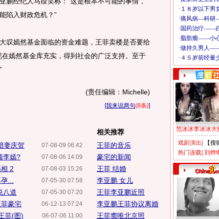
亚鹏经纪人马葭笑称：“这是根本不可能的事情，
能陷入财政危机？”
叹嫣然基金面临的资金难题，王菲卖楼是否要给
现在嫣然基金库充实，得到社会的广泛支持。至于
”
(责任编辑：Michelle)
[
我来说两句
(8条)
]
范冰冰李冰冰大
相关推荐
戏剧演出
|
【搜
陪妻庆贺
王菲的音乐
07-08-09 06:42
热门连载
|
刘烨
顾李嫣?
豪宅的新闻
07-08-06 14:09
相 2
王菲 结婚
07-08-03 15:26
...
李亚鹏 女儿
07-05-30 07:58
说八道
王菲李亚鹏近照
07-05-30 07:20
王菲豪宅
李亚鹏王菲协议离婚
06-12-13 07:24
菲(图)
王菲窦唯北京照
06-07-06 11:00