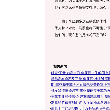
政危机、为女儿手术打算的说法，李
他们有这么多事情需要打理，怎么可
由于李亚鹏多次在接受媒体时，大
予支持？对此，马葭也称不可能，“
他们俩，现在愁的是有花不完的钱。
相关新闻
·
独家:王菲38岁生日 李亚鹏打飞的回京
·
嫣然发布会不见王菲 李亚鹏:她来谁照
·
图:李亚鹏王菲夫妇在嫣然慈善晚宴上亮
·
好友澄清离婚谣言 李亚鹏证实王菲为再孕
·
王菲李亚鹏传离婚 好友陈建斌怒斥:胡
·
刘嘉玲赵薇擦肩而过 天后团秘密造访
·
那英十年购房地图 3千万买新豪宅牛过王