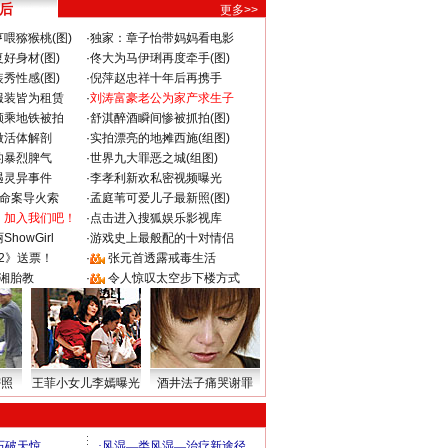
 后
更多>>
喂猕猴桃(图)
·
独家：章子怡带妈妈看电影
好身材(图)
·
佟大为马伊琍再度牵手(图)
秀性感(图)
·
倪萍赵忠祥十年后再携手
服装皆为租赁
·
刘涛富豪老公为家产求生子
颜乘地铁被拍
·
舒淇醉酒瞬间惨被抓拍(图)
做活体解剖
·
实拍漂亮的地摊西施(组图)
的暴烈脾气
·
世界九大罪恶之城(组图)
遇灵异事件
·
李孝利新欢私密视频曝光
成命案导火索
·
孟庭苇可爱儿子最新照(图)
：加入我们吧！
·
点击进入搜狐娱乐影视库
howGirl
·
游戏史上最般配的十对情侣
2》送票！
·
张元首透露戒毒生活
湘胎教
·
令人惊叹太空步下楼方式
密照
王菲小女儿李嫣曝光
酒井法子痛哭谢罪