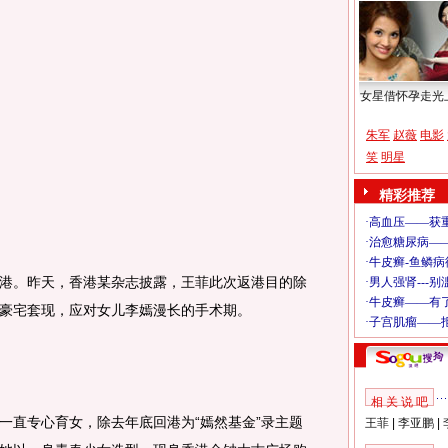
女星借怀孕走光
朱军
赵薇
电影
笑
明星
精彩推荐
。昨天，香港某杂志披露，王菲此次返港目的除
豪宅套现，应对女儿李嫣漫长的手术期。
相 关 说 吧
直专心育女，除去年底回港为“嫣然基金”录主题
王菲
|
李亚鹏
|