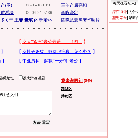
每天在吞别人
产(图)
王菲产后亮相
06-05-10 10:01
漂在海外
|
为什
提前看楼
李咏豪宅
06-04-24 07:36
型男索女
|
晒晒
更多关于
王菲 豪宅
的新闻>>
陈晓旭豪宅奢华照片
隐藏地址
设为辩论话题
我来说两句
(8条)
精华区
辩论区