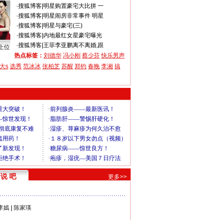
·
搜狐博客
|
明星购置豪宅大比拼 一
·
搜狐博客
|
明星闹房非常事件 明星
·
搜狐博客
|
明星与豪宅(三)
·
搜狐博客
|
内地最红女星豪宅曝光
·
搜狐博客
|
王菲李亚鹏离不离婚,跟
上位
热点标签：
刘德华
冯小刚
蔡少芬
快乐男声
大s
选秀
范冰冰
张柏芝
苏醒
郑钧
春晚
李湘
搞
说 吧
更多>>
李嫣
|
陈家瑛