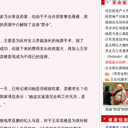
茶 余 饭
·
何炅获地产大亨
万出售该房屋，但由于不允许房客事先看楼，房
·
陈慧琳产后恢复
·
殷桃街头休闲装
的房屋中介解除了这条“禁令”。
·
范冰冰红地毯
·
姚晨与老公素
·
日军竟拿战俘
主要是为应对女儿李嫣漫长的兔唇手术。据了
·
盘点网坛大腕
成功，但接下来的费用支出依然庞大，再加上王菲
·
美女办公室遭
卖楼套现成为不得已的选择。
·
《Nobody》
·
搜狐娱乐招聘
·
台北电玩展靓丽S
·
《变形金刚
·
王岳伦爆李
天，已有记者问她是否财政吃紧、卖楼求生？但
陈家瑛也表示：“她这次返港完全和工作无关，是
。”
新版“西游”绝
健 康 指 南
电李亚鹏经纪人马葭，对于王菲卖楼是为填补财