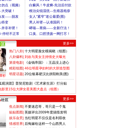
更多>>
热门八卦
|
十大明星脸女模揭晓（组图）
八卦爆料
|
刘欢与美女主持情史大曝光
第壹电影
|
《金钱帝国》：王晶没上进心
精彩组图
|
46位明星孕妇时的大胆造型图
明星话题
|
20位银幕硬汉比拼阳刚美(图)
撞衫
狐观演团】普契尼歌剧《艺术家生涯》打分贴
电影里15位大牌女星美图大盘点（组图）
更多>>
焦点新闻
|
不要迷恋哥，哥只是一个鬼
贴贴图图
|
英媒评出2009年度搞怪发明
娱乐旮旯
|
当红明星不仅仅是名利双收
情感世界
|
后悔嫁给这样一个山西男人