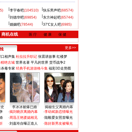
5)
李宇春吧
(104510)
快乐男声吧
(68574)
刘德华吧
(69854)
东方神起吧
(65744)
婚姻吧
(78544)
37℃女人吧
(6985)
商机在线
|
医 疗
健 康
保 健
更多>>
对口相声集
杜拉拉升职记
张震讲故事
红楼梦
-精绝古城
世界名著
平凡的世界
货币战争2
毒杀毒专家
经典手机游游格斗集
福彩3D走势图
情史
李冰冰被爆已婚
揭秘生父离婚内幕
孕
·
揭刘晓庆离婚内幕
·
李幼斌新恋情曝光
婚
·
周迅王艳婆媳相见
·
陆毅爱女照首曝光
折
·
刘嘉玲自曝正造人
·
陈好新男友被曝光