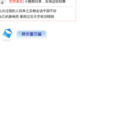
型男索女
|
小糖精归来，在海边轻轻舞
口水
么出过国的人回来之后都会说中国不好
自己的旗袍照
暴雨过后天空依旧晴朗