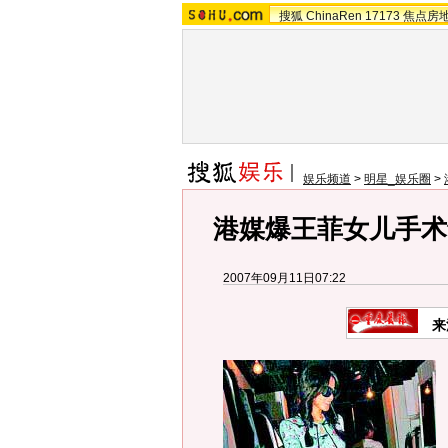
搜狐
ChinaRen
17173
焦点房
娱乐频道
>
明星_娱乐圈
>
港媒爆王菲女儿手术
2007年09月11日07:22
来