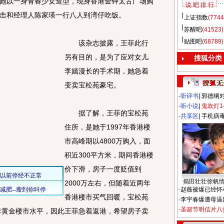
她以一身青春少女造型，现身香港金钟太古广场购
说 吧 排 行
击和经理人陈家瑛一行八人到湾仔吃饭。
上证指数
(7744
苏醒吧
(41523)
贴图吧
(68789)
该杂志披露，王菲此行
另有目的，是为了应对女儿
搜狐分类
李嫣漫长的手术期，她急着
变卖宝松苑豪宅。
·
听评书
|
郭德纲
·
听小说
|
鬼吹灯1
据了解，王菲的宝松苑
·
共享区
|
手机病
住所，是她于1997年香港楼
市高峰期以4800万购入，面
积近300平方米，期间香港楼
价下滑，房子一度贬值到
揭田壮壮徐帆
2000万左右，但随着近两年
·
赵薇被爆已经怀
香港楼市买气回暖，宝松苑
·
李宇春爆遭母逼
·
圣诞节明信片八
7年黄金楼市水平，因此王菲急着返港，希望房子卖