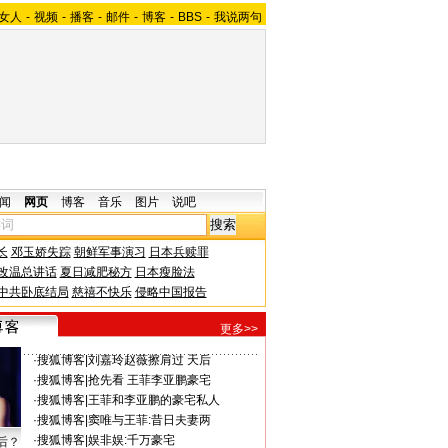
女人
-
视频
-
播客
-
邮件
-
博客
-
BBS
-
我说两句
闻
网页
博客
音乐
图片
说吧
长
邓玉娇失踪
朝鲜军事演习
日本兵赎罪
改温总讲话
夏日减肥秘方
日本瘦脸法
中共卧底结局
慈禧不快乐
侵略中国报告
更多>>
·
搜狐博客
|
刘嘉玲赵薇擦肩过 天后
·
搜狐博客
|
抢先看 王菲李亚鹏豪宅
·
搜狐博客
|
王菲和李亚鹏的豪宅私人
·
搜狐博客
|
窦唯与王菲:昔日夫妻两
·
搜狐博客
|
娱非娱:千万豪宅
后？